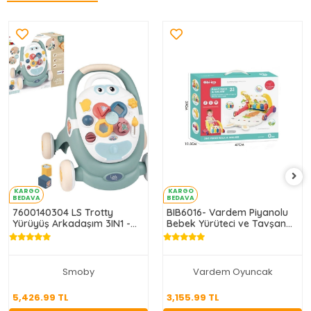
KARGO
KARGO
BEDAVA
BEDAVA
7600140304 LS Trotty
BIB6016- Vardem Piyanolu
Yürüyüş Arkadaşım 3IN1 -
Bebek Yürüteci ve Tavşan
Smoby
Desenli Kırmızı Oyun Halısı 2
in 1
Smoby
Vardem Oyuncak
5,426.99 TL
3,155.99 TL
5,426.99 TL
3,155.99 TL
Sepete Ekle
Sepete Ekle