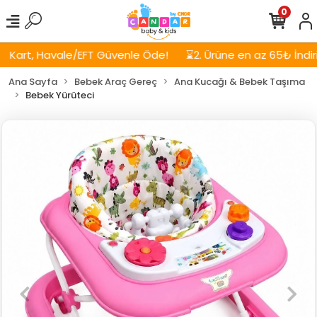
0
Kart, Havale/EFT Güvenle Öde!
⌛2. Ürüne en az 65₺ İndirim
Ana Sayfa
Bebek Araç Gereç
Ana Kucağı & Bebek Taşıma
Bebek Yürüteci