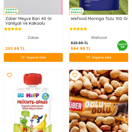
KARGO
KARGO
BEDAVA
BEDAVA
Züber Meyve Barı 40 Gr
Wefood Moringa Tozu 100 Gr
Vanilyalı Ve Kakaolu
Züber
Wefood
202.99 TL
584.99 TL
623.99 TL
Sepette
%6
202.99 TL
584.99 TL
Sepete Ekle
Sepete Ekle
Sepete Ekle
Sepete Ekle