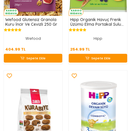
KARGO
KARGO
BEDAVA
BEDAVA
Wefood Glutensiz Granola
Hipp Organik Havuç Frenk
Kuru İncir Ve Cevizli 250 Gr
Üzümü Elma Portakal Sulu
Tahıl Patlağı 30 Gr
Wefood
Hipp
404.99 TL
254.99 TL
404.99 TL
254.99 TL
Sepete Ekle
Sepete Ekle
Sepete Ekle
Sepete Ekle