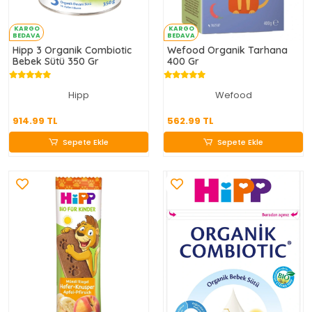
KARGO
KARGO
BEDAVA
BEDAVA
Hipp 3 Organik Combiotic
Wefood Organik Tarhana
Bebek Sütü 350 Gr
400 Gr
Hipp
Wefood
914.99 TL
562.99 TL
914.99 TL
562.99 TL
Sepete Ekle
Sepete Ekle
Sepete Ekle
Sepete Ekle