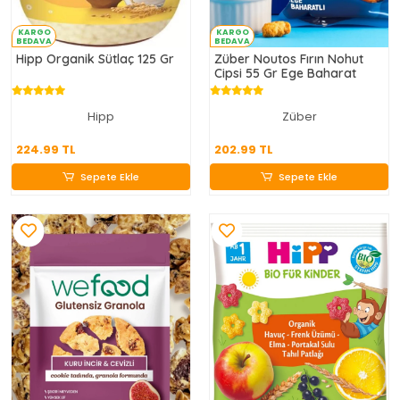
KARGO
KARGO
BEDAVA
BEDAVA
Hipp Organik Sütlaç 125 Gr
Züber Noutos Fırın Nohut
Cipsi 55 Gr Ege Baharat
Hipp
Züber
224.99 TL
202.99 TL
224.99 TL
202.99 TL
Sepete Ekle
Sepete Ekle
Sepete Ekle
Sepete Ekle