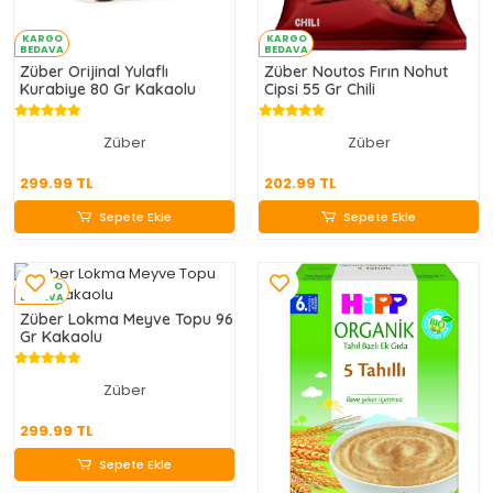
KARGO
KARGO
BEDAVA
BEDAVA
Züber Orijinal Yulaflı
Züber Noutos Fırın Nohut
Kurabiye 80 Gr Kakaolu
Cipsi 55 Gr Chili
Züber
Züber
299.99 TL
202.99 TL
299.99 TL
202.99 TL
Sepete Ekle
Sepete Ekle
Sepete Ekle
Sepete Ekle
KARGO
BEDAVA
Züber Lokma Meyve Topu 96
Gr Kakaolu
Züber
299.99 TL
299.99 TL
Sepete Ekle
Sepete Ekle