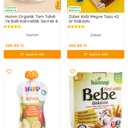
KARGO
KARGO
BEDAVA
BEDAVA
Humm Organik Tam Tahıllı
Züber Kidz Meyve Topu 42
Ve Ballı Kahvaltılık Gevrek 80
Gr Kakaolu
Gr
Humm
Züber
269.99 TL
202.99 TL
269.99 TL
202.99 TL
Sepete Ekle
Sepete Ekle
Sepete Ekle
Sepete Ekle