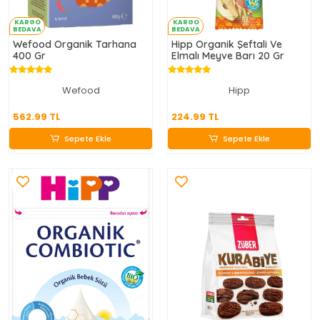
KARGO
KARGO
BEDAVA
BEDAVA
Wefood Organik Tarhana
Hipp Organik Şeftali Ve
400 Gr
Elmalı Meyve Barı 20 Gr
Wefood
Hipp
562.99 TL
224.99 TL
562.99 TL
224.99 TL
Sepete Ekle
Sepete Ekle
Sepete Ekle
Sepete Ekle