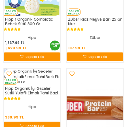
KARGO
KARGO
BEDAVA
BEDAVA
Hipp 1 Organik Combiotic
Züber Kidz Meyve Barı 25 Gr
Bebek Sütü 800 Gr
Muz
Hipp
Züber
1,629.99 TL
187.99 TL
1,837.99 TL
Sepette
%11
1,629.99 TL
187.99 TL
Sepete Ekle
Sepete Ekle
Sepete Ekle
Sepete Ekle
KARGO
BEDAVA
Hipp Organik İyi Geceler
Sütlü Yulaflı Elmalı Tahıl Bazlı
Ek Gıda 250 Gr
Hipp
389.99 TL
389.99 TL
Sepete Ekle
Sepete Ekle