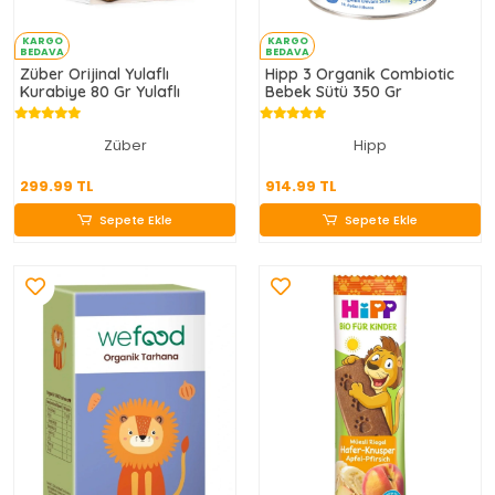
KARGO
KARGO
BEDAVA
BEDAVA
Züber Orijinal Yulaflı
Hipp 3 Organik Combiotic
Kurabiye 80 Gr Yulaflı
Bebek Sütü 350 Gr
Züber
Hipp
299.99 TL
914.99 TL
299.99 TL
914.99 TL
Sepete Ekle
Sepete Ekle
Sepete Ekle
Sepete Ekle