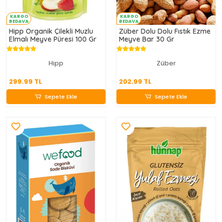
KARGO
KARGO
BEDAVA
BEDAVA
Hipp Organik Çilekli Muzlu
Züber Dolu Dolu Fıstık Ezme
Elmalı Meyve Püresi 100 Gr
Meyve Bar 30 Gr
Hipp
Züber
299.99 TL
202.99 TL
299.99 TL
202.99 TL
Sepete Ekle
Sepete Ekle
Sepete Ekle
Sepete Ekle