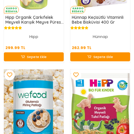
KARGO
KARGO
BEDAVA
BEDAVA
Hipp Organik Çarkıfelek
Hünnap Keçisütlü Vitaminli
Meyveli Karışık Meyve Püresi
Bebe Bisküvisi 400 Gr
100 Gr
Hipp
Hünnap
299.99 TL
262.99 TL
299.99 TL
262.99 TL
Sepete Ekle
Sepete Ekle
Sepete Ekle
Sepete Ekle