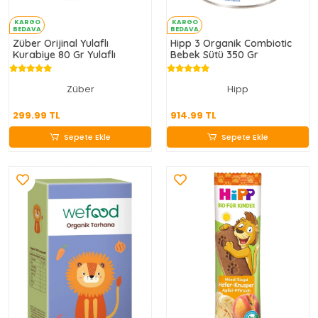
KARGO
KARGO
BEDAVA
BEDAVA
Züber Orijinal Yulaflı
Hipp 3 Organik Combiotic
Kurabiye 80 Gr Yulaflı
Bebek Sütü 350 Gr
Züber
Hipp
299.99 TL
914.99 TL
299.99 TL
914.99 TL
Sepete Ekle
Sepete Ekle
Sepete Ekle
Sepete Ekle