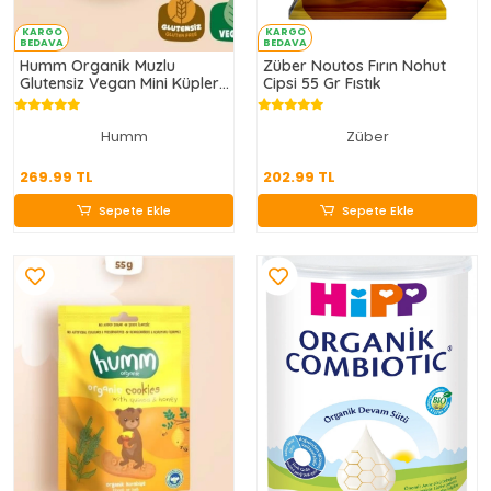
KARGO
KARGO
BEDAVA
BEDAVA
Humm Organik Muzlu
Züber Noutos Fırın Nohut
Glutensiz Vegan Mini Küpler
Cipsi 55 Gr Fıstık
30 Gr
Humm
Züber
269.99 TL
202.99 TL
269.99 TL
202.99 TL
Sepete Ekle
Sepete Ekle
Sepete Ekle
Sepete Ekle