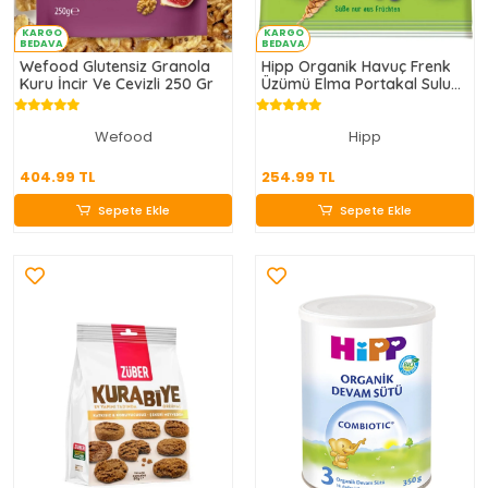
KARGO
KARGO
BEDAVA
BEDAVA
Wefood Glutensiz Granola
Hipp Organik Havuç Frenk
Kuru İncir Ve Cevizli 250 Gr
Üzümü Elma Portakal Sulu
Tahıl Patlağı 30 Gr
Wefood
Hipp
404.99 TL
254.99 TL
404.99 TL
254.99 TL
Sepete Ekle
Sepete Ekle
Sepete Ekle
Sepete Ekle