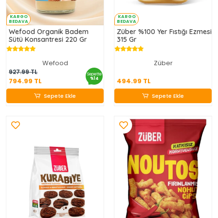
KARGO
KARGO
BEDAVA
BEDAVA
Wefood Organik Badem
Züber %100 Yer Fıstığı Ezmesi
Sütü Konsantresi 220 Gr
315 Gr
Wefood
Züber
794.99 TL
494.99 TL
927.99 TL
Sepette
%14
794.99 TL
494.99 TL
Sepete Ekle
Sepete Ekle
Sepete Ekle
Sepete Ekle