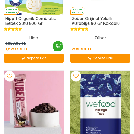
KARGO
KARGO
BEDAVA
BEDAVA
Hipp 1 Organik Combiotic
Züber Orijinal Yulaflı
Bebek Sütü 800 Gr
Kurabiye 80 Gr Kakaolu
Hipp
Züber
1,629.99 TL
299.99 TL
1,837.99 TL
Sepette
%11
1,629.99 TL
299.99 TL
Sepete Ekle
Sepete Ekle
Sepete Ekle
Sepete Ekle