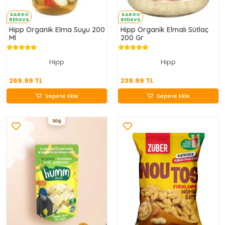
KARGO
KARGO
BEDAVA
BEDAVA
Hipp Organik Elma Suyu 200
Hipp Organik Elmalı Sütlaç
Ml
200 Gr
Hipp
Hipp
269.99 TL
239.99 TL
269.99 TL
239.99 TL
Sepete Ekle
Sepete Ekle
Sepete Ekle
Sepete Ekle