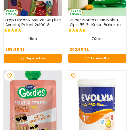
KARGO
KARGO
BEDAVA
BEDAVA
Hipp Organik Meyve Keyifleri
Züber Noutos Fırın Nohut
Avantaj Paketi 2x100 Gr
Cipsi 55 Gr Kajun Baharatlı
Pembe
Hipp
Züber
299.99 TL
202.99 TL
299.99 TL
202.99 TL
Sepete Ekle
Sepete Ekle
Sepete Ekle
Sepete Ekle