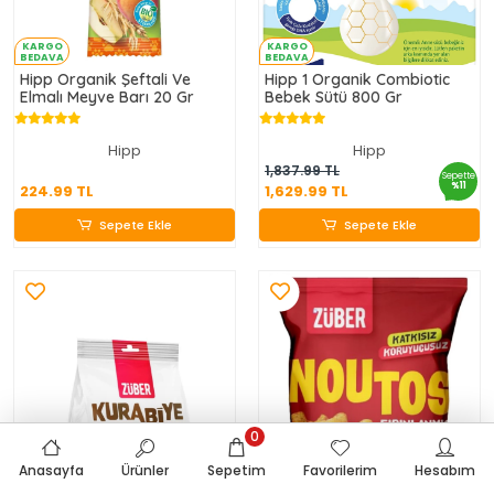
KARGO
KARGO
BEDAVA
BEDAVA
Hipp Organik Şeftali Ve
Hipp 1 Organik Combiotic
Elmalı Meyve Barı 20 Gr
Bebek Sütü 800 Gr
Hipp
Hipp
224.99 TL
1,629.99 TL
1,837.99 TL
Sepette
%11
224.99 TL
1,629.99 TL
Sepete Ekle
Sepete Ekle
Sepete Ekle
Sepete Ekle
0
Anasayfa
Ürünler
Sepetim
Favorilerim
Hesabım