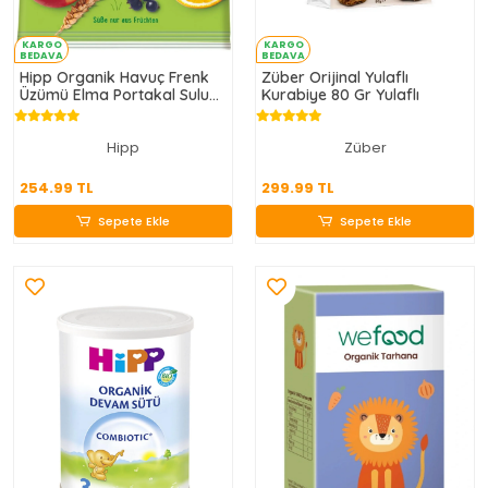
KARGO
KARGO
BEDAVA
BEDAVA
Hipp Organik Havuç Frenk
Züber Orijinal Yulaflı
Üzümü Elma Portakal Sulu
Kurabiye 80 Gr Yulaflı
Tahıl Patlağı 30 Gr
Hipp
Züber
254.99 TL
299.99 TL
254.99 TL
299.99 TL
Sepete Ekle
Sepete Ekle
Sepete Ekle
Sepete Ekle