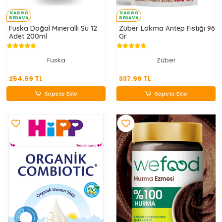
KARGO
KARGO
BEDAVA
BEDAVA
Fuska Doğal Mineralli Su 12
Züber Lokma Antep Fıstığı 96
Adet 200ml
Gr
Fuska
Züber
254.99 TL
337.99 TL
254.99 TL
337.99 TL
Sepete Ekle
Sepete Ekle
Sepete Ekle
Sepete Ekle