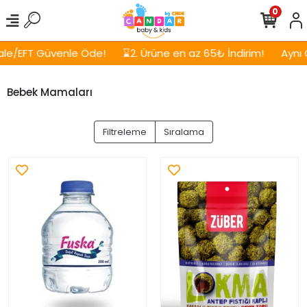
0
enle Öde!
⌛2. Ürüne en az 65₺ İndirim!
Aynı Gün, Ücretsi
Bebek Mamaları
Filtreleme
Sıralama