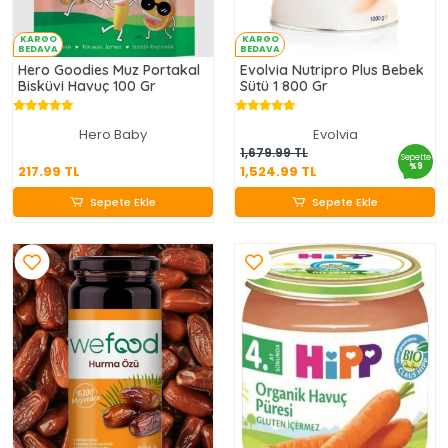
KARGO
KARGO
BEDAVA
BEDAVA
Hero Goodies Muz Portakal
Evolvia Nutripro Plus Bebek
Bisküvi Havuç 100 Gr
Sütü 1 800 Gr
Hero Baby
Evolvia
217.99 TL
1,524.99 TL
1,679.99 TL
Sepette
%9
217.99 TL
1,524.99 TL
Sepete Ekle
Sepete Ekle
Sepete Ekle
Sepete Ekle