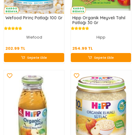
KARGO
KARGO
BEDAVA
BEDAVA
Wefood Pirinç Patlağı 100 Gr
Hipp Organik Meyveli Tahıl
Patlağı 30 Gr
Wefood
Hipp
202.99 TL
254.99 TL
202.99 TL
254.99 TL
Sepete Ekle
Sepete Ekle
Sepete Ekle
Sepete Ekle