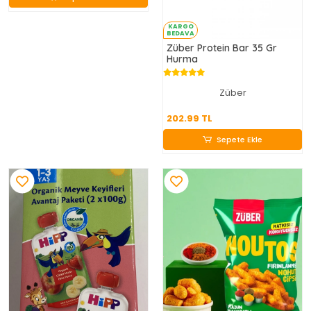
KARGO
BEDAVA
Züber Protein Bar 35 Gr
Hurma
Züber
202.99 TL
202.99 TL
Sepete Ekle
Sepete Ekle