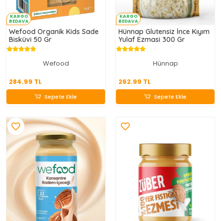
KARGO
KARGO
BEDAVA
BEDAVA
Wefood Organik Kids Sade
Hünnap Glutensiz İnce Kıyım
Bisküvi 50 Gr
Yulaf Ezmasi 300 Gr
Wefood
Hünnap
284.99 TL
262.99 TL
284.99 TL
262.99 TL
Sepete Ekle
Sepete Ekle
Sepete Ekle
Sepete Ekle