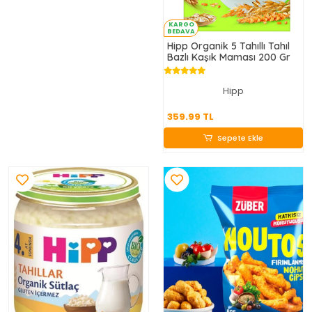
KARGO
BEDAVA
Hipp Organik 5 Tahıllı Tahıl
Bazlı Kaşık Maması 200 Gr
Hipp
359.99 TL
359.99 TL
Sepete Ekle
Sepete Ekle