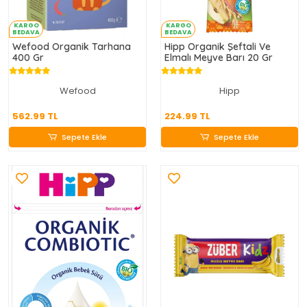
KARGO
KARGO
BEDAVA
BEDAVA
Wefood Organik Tarhana
Hipp Organik Şeftali Ve
400 Gr
Elmalı Meyve Barı 20 Gr
Wefood
Hipp
562.99 TL
224.99 TL
562.99 TL
224.99 TL
Sepete Ekle
Sepete Ekle
Sepete Ekle
Sepete Ekle