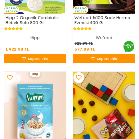
KARGO
KARGO
BEDAVA
BEDAVA
Hipp 2 Organik Combiotic
Wefood %100 Sade Hurma
Bebek Sütü 800 Gr
Ezmesi 400 Gr
Hipp
Wefood
1,422.99 TL
577.99 TL
623.99 TL
Sepette
%7
1,422.99 TL
577.99 TL
Sepete Ekle
Sepete Ekle
Sepete Ekle
Sepete Ekle