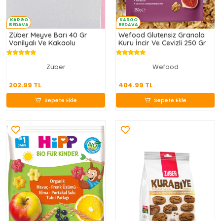
KARGO
KARGO
BEDAVA
BEDAVA
Züber Meyve Barı 40 Gr
Wefood Glutensiz Granola
Vanilyalı Ve Kakaolu
Kuru İncir Ve Cevizli 250 Gr
Züber
Wefood
202.99 TL
404.99 TL
202.99 TL
404.99 TL
Sepete Ekle
Sepete Ekle
Sepete Ekle
Sepete Ekle