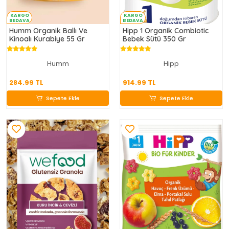
KARGO
KARGO
BEDAVA
BEDAVA
Humm Organik Ballı Ve
Hipp 1 Organik Combiotic
Kinoalı Kurabiye 55 Gr
Bebek Sütü 350 Gr
Humm
Hipp
284.99 TL
914.99 TL
284.99 TL
914.99 TL
Sepete Ekle
Sepete Ekle
Sepete Ekle
Sepete Ekle