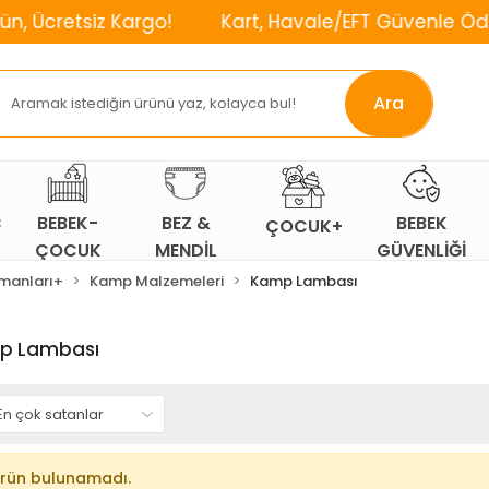
tsiz Kargo!
Kart, Havale/EFT Güvenle Öde!
⌛
Ara
Ç
BEBEK-
BEZ &
BEBEK
ÇOCUK+
ÇOCUK
MENDİL
GÜVENLİĞİ
ODASI
manları+
Kamp Malzemeleri
Kamp Lambası
p Lambası
rün bulunamadı.