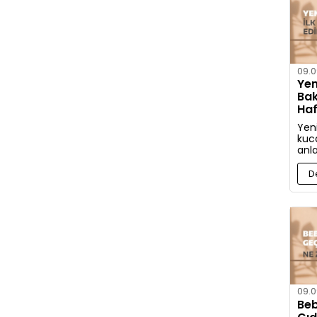
09.0
Yen
Bak
Haf
Edi
Yen
kuca
anl
İşt
bak
D
etm
09.0
Beb