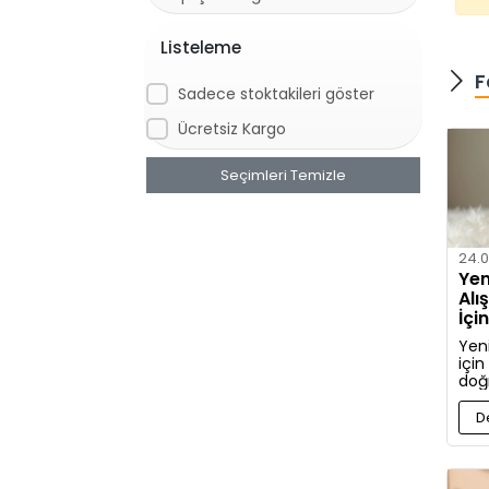
Listeleme
F
Sadece stoktakileri göster
Ücretsiz Kargo
Seçimleri Temizle
24.0
Yen
Alı
İçi
Kıy
Yen
için
doğ
ve a
hak
D
bilg