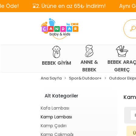
⌛2. Ürüne en az 65₺ İndirim!
Aynı Gün, Ücre
ANNE &
BEBEK ARA
BEBEK GİYİM
BEBEK
GEREÇ
Ana Sayfa
Spor&Outdoor+
Outdoor Ekip
Alt Kategoriler
Kam
Kafa Lambası
Kamp Lambası
Kamp Çadırı
Ü
Kamp Çakmağı