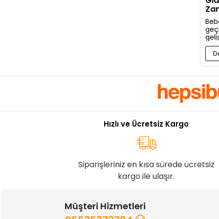
Gıd
Zam
Baş
Bebe
geç
gel
bir 
kon
D
gere
anla
Hızlı ve Ücretsiz Kargo
Siparişleriniz en kısa sürede ücretsiz
kargo ile ulaşır.
Müşteri Hizmetleri