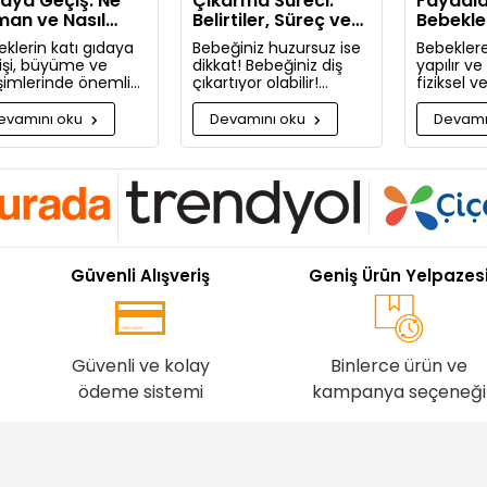
aya Geçiş: Ne
Çıkarma Süreci:
Faydala
an ve Nasıl
Belirtiler, Süreç ve
Bebekle
lanmalı?
Rahatlatıcı Öneriler
Masaj Ya
klerin katı gıdaya
Bebeğiniz huzursuz ise
Bebeklere
işi, büyüme ve
dikkat! Bebeğiniz diş
yapılır v
işimlerinde önemli
çıkartıyor olabilir!
fiziksel 
aşamadır. Bu
Bugün bebeğinizin diş
faydaları
uda bilmeniz
çıkarma belirtilerini ve
Neden bu
evamını oku
Devamını oku
Devamı
kenleri detaylıca
sizi rahatlatacak
masaj ya
ttık!
önerileri paylaşıyoruz.
pişman ol
Güvenli Alışveriş
Geniş Ürün Yelpazes
Güvenli ve kolay
Binlerce ürün ve
ödeme sistemi
kampanya seçeneği