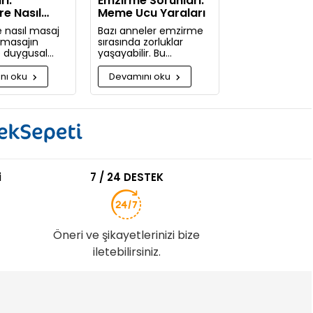
rı:
Emzirme Sorunları:
re Nasıl
Meme Ucu Yaraları
pılır
 nasıl masaj
Bazı anneler emzirme
e masajın
sırasında zorluklar
ve duygusal
yaşayabilir. Bu
 nelerdir?
zorlukların başında
güne kadar
meme ucu yaraları ve
nı oku
Devamını oku
pmadığınıza
emzirme sırasında
acaksınız!
hissedilen acı gelir.
i
7 / 24 DESTEK
Öneri ve şikayetlerinizi bize
iletebilirsiniz.