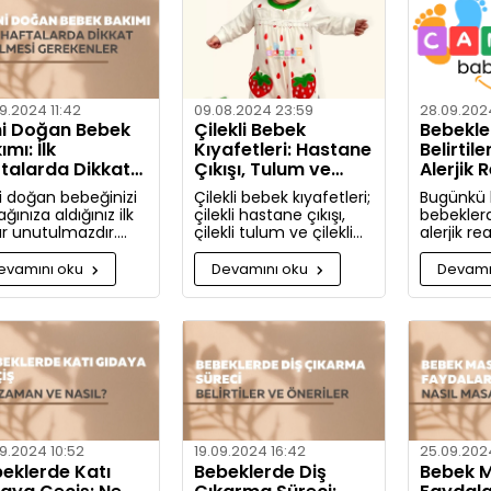
hakkında d
bulacaksı
9.2024 11:42
09.08.2024 23:59
28.09.2024
i Doğan Bebek
Çilekli Bebek
Bebekler
ımı: İlk
Kıyafetleri: Hastane
Belirtile
talarda Dikkat
Çıkışı, Tulum ve
Alerjik 
lmesi Gerekenler
Takım Seçenekleri
ve Önle
i doğan bebeğinizi
Çilekli bebek kıyafetleri;
Bugünkü
ğınıza aldığınız ilk
çilekli hastane çıkışı,
bebekler
ar unutulmazdır.
çilekli tulum ve çilekli
alerjik re
e yeni doğan bebek
takım gibi seçeneklerle
nelerdir v
ımında dikkat
bebeğinize tatlılık
nasıl önle
evamını oku
Devamını oku
Devamı
eniz gerekenler:
katıyor. Kız ve erkek
Artık aler
bebekler için özel
bilgili ola
tasarlanmış, organik
pamuktan üretilmiş şık
ve rahat kıyafetleri
keşfedin.
9.2024 10:52
19.09.2024 16:42
25.09.2024
eklerde Katı
Bebeklerde Diş
Bebek M