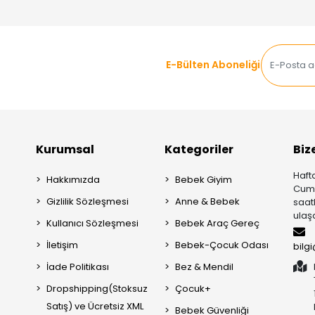
E-Bülten Aboneliği
Kurumsal
Kategoriler
Biz
Hafta
Hakkımızda
Bebek Giyim
Cuma
Gizlilik Sözleşmesi
Anne & Bebek
saat
ulaşa
Kullanıcı Sözleşmesi
Bebek Araç Gereç
İletişim
Bebek-Çocuk Odası
bilg
İade Politikası
Bez & Mendil
Dropshipping(Stoksuz
Çocuk+
Satış) ve Ücretsiz XML
Bebek Güvenliği