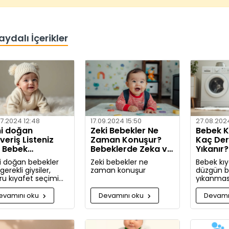
aydalı İçerikler
7.2024 12:48
17.09.2024 15:50
27.08.202
i doğan
Zeki Bebekler Ne
Bebek Kı
şveriş Listeniz
Zaman Konuşur?
Kaç De
n Bebek
Bebeklerde Zeka ve
Yıkanır
afetleri Nelerdir?
Dil Gelişimi
Yöntem
i doğan bebekler
Zeki bebekler ne
Bebek kıy
 gerekli giysiler,
zaman konuşur
düzgün bi
ru kıyafet seçimi
yıkanması
lışveriş zamanı
hassas ci
kında kapsamlı
için oldu
evamını oku
Devamını oku
Devamı
iler ve tavsiyeler.
Bu rehbe
giysilerini
hangi koş
yıkamanız