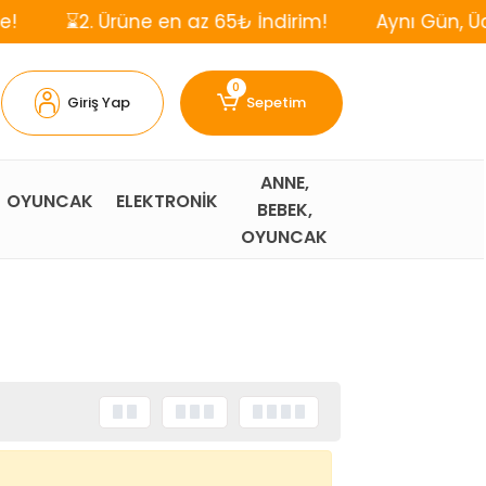
2. Ürüne en az 65₺ İndirim!
Aynı Gün, Ücretsiz K
0
Giriş Yap
Sepetim
ANNE,
OYUNCAK
ELEKTRONİK
BEBEK,
OYUNCAK