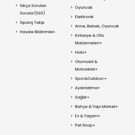
Sıkça Sorulan
Oyuncak
Sorular(SSS)
Elektronik
Sipariş Takip
Anne, Bebek, Oyuncak
Havale Bildirimleri
Kırtasiye & Ofis
Malzemeleri+
Hobi+
Otomobil &
Motosiklet+
Spor&Outdoor+
Aydınlatma+
Sağlık+
Bahçe & Yapı Market+
Ev & Yaşam+
Pet Shop+