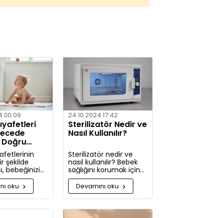
4 00:09
24.10.2024 17:42
yafetleri
Sterilizatör Nedir ve
recede
Nasıl Kullanılır?
? Doğru
ler
afetlerinin
Sterilizatör nedir ve
r şekilde
nasıl kullanılır? Bebek
, bebeğinizin
sağlığını korumak için
ldini korumak
hijyenin önemini
kça önemlidir.
keşfedin. Buharlı ve UV
nı oku
Devamını oku
rde, bebek
sterilizatörlerle
zi nasıl ve
mikroplara karşı tam
ullarda
koruma!
 gerektiği