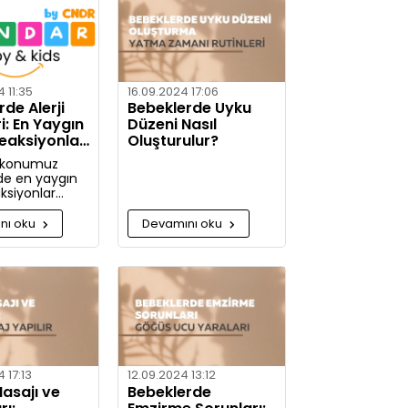
etaylı bilgiler
nız.
 11:35
16.09.2024 17:06
de Alerji
Bebeklerde Uyku
ri: En Yaygın
Düzeni Nasıl
Reaksiyonlar
Oluşturulur?
mleri
 konumuz
de en yaygın
aksiyonlar
e alerjiye karşı
m alınabilir?
nı oku
Devamını oku
jiye karşı daha
caksınız!
 17:13
12.09.2024 13:12
asajı ve
Bebeklerde