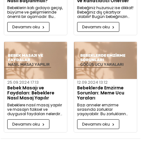
Nasıl Başlanmalı?
ve Rahatlatıcı Öneriler
Bebeklerin katı gıdaya geçişi,
Bebeğiniz huzursuz ise dikkat!
büyüme ve gelişimlerinde
Bebeğiniz diş çıkartıyor
önemli bir aşamadır. Bu
olabilir! Bugün bebeğinizin
konuda bilmeniz gerekenleri
diş çıkarma belirtilerini ve sizi
detaylıca anlattık!
rahatlatacak önerileri
Devamını oku
Devamını oku
paylaşıyoruz.
25.09.2024 17:13
12.09.2024 13:12
Bebek Masajı ve
Bebeklerde Emzirme
Faydaları: Bebeklere
Sorunları: Meme Ucu
Nasıl Masaj Yapılır
Yaraları
Bebeklere nasıl masaj yapılır
Bazı anneler emzirme
ve masajın fiziksel ve
sırasında zorluklar
duygusal faydaları nelerdir?
yaşayabilir. Bu zorlukların
Neden bugüne kadar masaj
başında meme ucu yaraları
yapmadığınıza pişman
ve emzirme sırasında
Devamını oku
Devamını oku
olacaksınız!
hissedilen acı gelir.