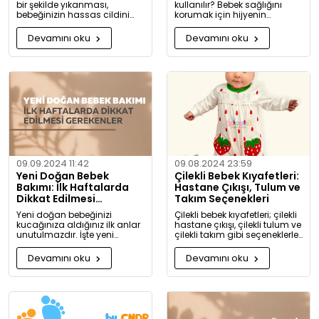
bir şekilde yıkanması,
kullanılır? Bebek sağlığını
bebeğinizin hassas cildini
korumak için hijyenin
korumak için oldukça
önemini keşfedin. Buharlı ve
önemlidir. Bu rehberde, bebek
UV sterilizatörlerle mikroplara
Devamını oku
Devamını oku
giysilerinizi nasıl ve hangi
karşı tam koruma!
koşullarda yıkamanız
gerektiği hakkında detaylı
bilgiler bulacaksınız.
09.09.2024 11:42
09.08.2024 23:59
Yeni Doğan Bebek
Çilekli Bebek Kıyafetleri:
Bakımı: İlk Haftalarda
Hastane Çıkışı, Tulum ve
Dikkat Edilmesi
Takım Seçenekleri
Gerekenler
Yeni doğan bebeğinizi
Çilekli bebek kıyafetleri; çilekli
kucağınıza aldığınız ilk anlar
hastane çıkışı, çilekli tulum ve
unutulmazdır. İşte yeni
çilekli takım gibi seçeneklerle
doğan bebek bakımında
bebeğinize tatlılık katıyor. Kız
dikkat etmeniz gerekenler:
ve erkek bebekler için özel
Devamını oku
Devamını oku
tasarlanmış, organik
pamuktan üretilmiş şık ve
rahat kıyafetleri keşfedin.