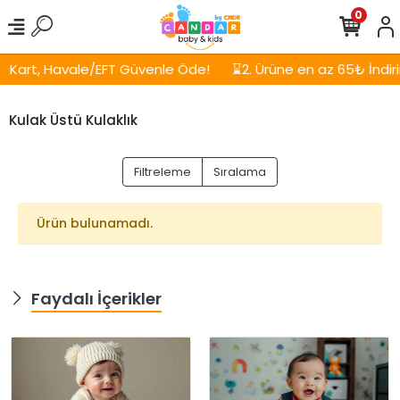
0
Kart, Havale/EFT Güvenle Öde!
⌛2. Ürüne en az 65₺ İndirim!
Kulak Üstü Kulaklık
Filtreleme
Sıralama
Ürün bulunamadı.
Faydalı İçerikler