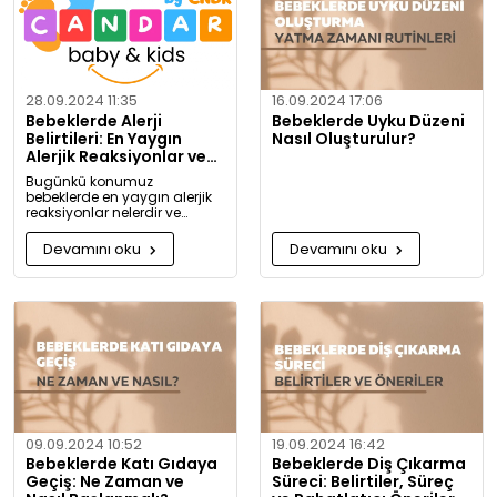
28.09.2024 11:35
16.09.2024 17:06
Bebeklerde Alerji
Bebeklerde Uyku Düzeni
Belirtileri: En Yaygın
Nasıl Oluşturulur?
Alerjik Reaksiyonlar ve
Önlemleri
Bugünkü konumuz
bebeklerde en yaygın alerjik
reaksiyonlar nelerdir ve
alerjiye karşı nasıl önlem
alınabilir? Artık alerjiye karşı
Devamını oku
Devamını oku
daha bilgili olacaksınız!
09.09.2024 10:52
19.09.2024 16:42
Bebeklerde Katı Gıdaya
Bebeklerde Diş Çıkarma
Geçiş: Ne Zaman ve
Süreci: Belirtiler, Süreç