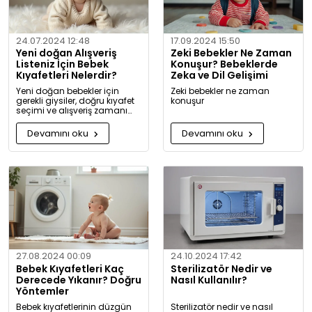
24.07.2024 12:48
17.09.2024 15:50
Yeni doğan Alışveriş
Zeki Bebekler Ne Zaman
Listeniz İçin Bebek
Konuşur? Bebeklerde
Kıyafetleri Nelerdir?
Zeka ve Dil Gelişimi
Yeni doğan bebekler için
Zeki bebekler ne zaman
gerekli giysiler, doğru kıyafet
konuşur
seçimi ve alışveriş zamanı
hakkında kapsamlı bilgiler ve
tavsiyeler.
Devamını oku
Devamını oku
27.08.2024 00:09
24.10.2024 17:42
Bebek Kıyafetleri Kaç
Sterilizatör Nedir ve
Derecede Yıkanır? Doğru
Nasıl Kullanılır?
Yöntemler
Bebek kıyafetlerinin düzgün
Sterilizatör nedir ve nasıl