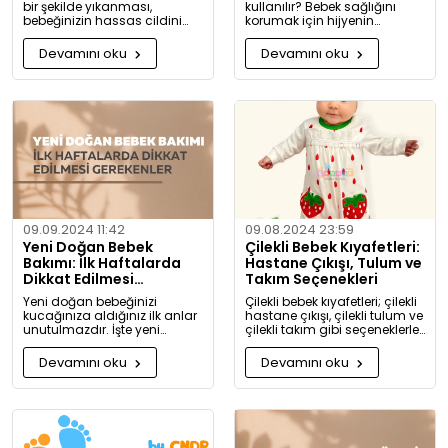
bir şekilde yıkanması,
kullanılır? Bebek sağlığını
bebeğinizin hassas cildini
korumak için hijyenin
korumak için oldukça
önemini keşfedin. Buharlı ve
önemlidir. Bu rehberde, bebek
UV sterilizatörlerle mikroplara
Devamını oku
Devamını oku
giysilerinizi nasıl ve hangi
karşı tam koruma!
koşullarda yıkamanız
gerektiği hakkında detaylı
bilgiler bulacaksınız.
09.09.2024 11:42
09.08.2024 23:59
Yeni Doğan Bebek
Çilekli Bebek Kıyafetleri:
Bakımı: İlk Haftalarda
Hastane Çıkışı, Tulum ve
Dikkat Edilmesi
Takım Seçenekleri
Gerekenler
Yeni doğan bebeğinizi
Çilekli bebek kıyafetleri; çilekli
kucağınıza aldığınız ilk anlar
hastane çıkışı, çilekli tulum ve
unutulmazdır. İşte yeni
çilekli takım gibi seçeneklerle
doğan bebek bakımında
bebeğinize tatlılık katıyor. Kız
dikkat etmeniz gerekenler:
ve erkek bebekler için özel
Devamını oku
Devamını oku
tasarlanmış, organik
pamuktan üretilmiş şık ve
rahat kıyafetleri keşfedin.