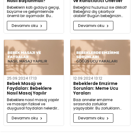
Nasıl Başlanmalı?
ve Rahatlatıcı Öneriler
Bebeklerin katı gıdaya geçişi,
Bebeğiniz huzursuz ise dikkat!
büyüme ve gelişimlerinde
Bebeğiniz diş çıkartıyor
önemli bir aşamadır. Bu
olabilir! Bugün bebeğinizin
konuda bilmeniz gerekenleri
diş çıkarma belirtilerini ve sizi
detaylıca anlattık!
rahatlatacak önerileri
Devamını oku
Devamını oku
paylaşıyoruz.
25.09.2024 17:13
12.09.2024 13:12
Bebek Masajı ve
Bebeklerde Emzirme
Faydaları: Bebeklere
Sorunları: Meme Ucu
Nasıl Masaj Yapılır
Yaraları
Bebeklere nasıl masaj yapılır
Bazı anneler emzirme
ve masajın fiziksel ve
sırasında zorluklar
duygusal faydaları nelerdir?
yaşayabilir. Bu zorlukların
Neden bugüne kadar masaj
başında meme ucu yaraları
yapmadığınıza pişman
ve emzirme sırasında
Devamını oku
Devamını oku
olacaksınız!
hissedilen acı gelir.