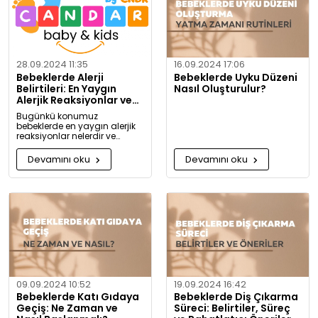
28.09.2024 11:35
16.09.2024 17:06
Bebeklerde Alerji
Bebeklerde Uyku Düzeni
Belirtileri: En Yaygın
Nasıl Oluşturulur?
Alerjik Reaksiyonlar ve
Önlemleri
Bugünkü konumuz
bebeklerde en yaygın alerjik
reaksiyonlar nelerdir ve
alerjiye karşı nasıl önlem
alınabilir? Artık alerjiye karşı
Devamını oku
Devamını oku
daha bilgili olacaksınız!
09.09.2024 10:52
19.09.2024 16:42
Bebeklerde Katı Gıdaya
Bebeklerde Diş Çıkarma
Geçiş: Ne Zaman ve
Süreci: Belirtiler, Süreç