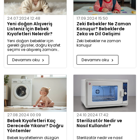
24.07.2024 12:48
17.09.2024 15:50
Yeni doğan Alışveriş
Zeki Bebekler Ne Zaman
Listeniz İçin Bebek
Konuşur? Bebeklerde
Kıyafetleri Nelerdir?
Zeka ve Dil Gelişimi
Yeni doğan bebekler için
Zeki bebekler ne zaman
gerekli giysiler, doğru kıyafet
konuşur
seçimi ve alışveriş zamanı
hakkında kapsamlı bilgiler ve
tavsiyeler.
Devamını oku
Devamını oku
27.08.2024 00:09
24.10.2024 17:42
Bebek Kıyafetleri Kaç
Sterilizatör Nedir ve
Derecede Yıkanır? Doğru
Nasıl Kullanılır?
Yöntemler
Bebek kıyafetlerinin düzgün
Sterilizatör nedir ve nasıl