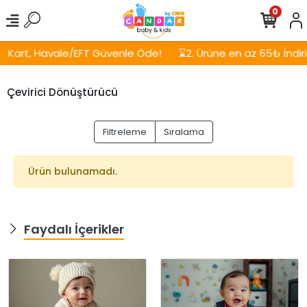
0
Kart, Havale/EFT Güvenle Öde!
⌛2. Ürüne en az 65₺ İndirim
Çevirici Dönüştürücü
Filtreleme
Sıralama
Ürün bulunamadı.
Faydalı İçerikler