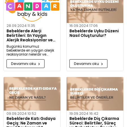
28.09.2024 11:35
16.09.2024 17:06
Bebeklerde Alerji
Bebeklerde Uyku Düzeni
Belirtileri: En Yaygın
Nasıl Oluşturulur?
Alerjik Reaksiyonlar ve
Önlemleri
Bugünkü konumuz
bebeklerde en yaygın alerjik
reaksiyonlar nelerdir ve
alerjiye karşı nasıl önlem
alınabilir? Artık alerjiye karşı
Devamını oku
Devamını oku
daha bilgili olacaksınız!
09.09.2024 10:52
19.09.2024 16:42
Bebeklerde Katı Gıdaya
Bebeklerde Diş Çıkarma
Geçiş: Ne Zaman ve
Süreci: Belirtiler, Süreç