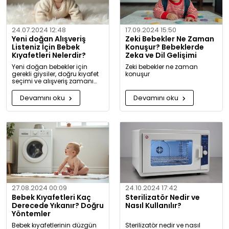
24.07.2024 12:48
17.09.2024 15:50
Yeni doğan Alışveriş
Zeki Bebekler Ne Zaman
Listeniz İçin Bebek
Konuşur? Bebeklerde
Kıyafetleri Nelerdir?
Zeka ve Dil Gelişimi
Yeni doğan bebekler için
Zeki bebekler ne zaman
gerekli giysiler, doğru kıyafet
konuşur
seçimi ve alışveriş zamanı
hakkında kapsamlı bilgiler ve
tavsiyeler.
Devamını oku
Devamını oku
27.08.2024 00:09
24.10.2024 17:42
Bebek Kıyafetleri Kaç
Sterilizatör Nedir ve
Derecede Yıkanır? Doğru
Nasıl Kullanılır?
Yöntemler
Bebek kıyafetlerinin düzgün
Sterilizatör nedir ve nasıl