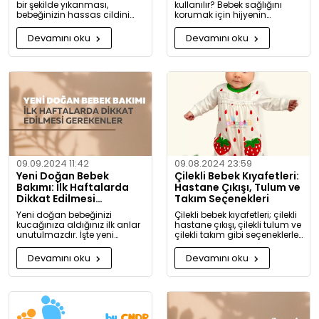
bir şekilde yıkanması,
kullanılır? Bebek sağlığını
bebeğinizin hassas cildini
korumak için hijyenin
korumak için oldukça
önemini keşfedin. Buharlı ve
önemlidir. Bu rehberde, bebek
UV sterilizatörlerle mikroplara
Devamını oku
Devamını oku
giysilerinizi nasıl ve hangi
karşı tam koruma!
koşullarda yıkamanız
gerektiği hakkında detaylı
bilgiler bulacaksınız.
09.09.2024 11:42
09.08.2024 23:59
Yeni Doğan Bebek
Çilekli Bebek Kıyafetleri:
Bakımı: İlk Haftalarda
Hastane Çıkışı, Tulum ve
Dikkat Edilmesi
Takım Seçenekleri
Gerekenler
Yeni doğan bebeğinizi
Çilekli bebek kıyafetleri; çilekli
kucağınıza aldığınız ilk anlar
hastane çıkışı, çilekli tulum ve
unutulmazdır. İşte yeni
çilekli takım gibi seçeneklerle
doğan bebek bakımında
bebeğinize tatlılık katıyor. Kız
dikkat etmeniz gerekenler:
ve erkek bebekler için özel
Devamını oku
Devamını oku
tasarlanmış, organik
pamuktan üretilmiş şık ve
rahat kıyafetleri keşfedin.