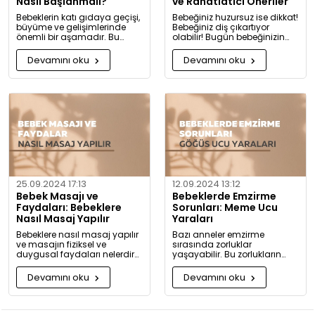
Nasıl Başlanmalı?
ve Rahatlatıcı Öneriler
Bebeklerin katı gıdaya geçişi,
Bebeğiniz huzursuz ise dikkat!
büyüme ve gelişimlerinde
Bebeğiniz diş çıkartıyor
önemli bir aşamadır. Bu
olabilir! Bugün bebeğinizin
konuda bilmeniz gerekenleri
diş çıkarma belirtilerini ve sizi
detaylıca anlattık!
rahatlatacak önerileri
Devamını oku
Devamını oku
paylaşıyoruz.
25.09.2024 17:13
12.09.2024 13:12
Bebek Masajı ve
Bebeklerde Emzirme
Faydaları: Bebeklere
Sorunları: Meme Ucu
Nasıl Masaj Yapılır
Yaraları
Bebeklere nasıl masaj yapılır
Bazı anneler emzirme
ve masajın fiziksel ve
sırasında zorluklar
duygusal faydaları nelerdir?
yaşayabilir. Bu zorlukların
Neden bugüne kadar masaj
başında meme ucu yaraları
yapmadığınıza pişman
ve emzirme sırasında
Devamını oku
Devamını oku
olacaksınız!
hissedilen acı gelir.