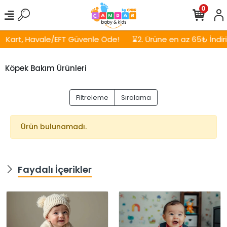
0
Kart, Havale/EFT Güvenle Öde!
⌛2. Ürüne en az 65₺ İndirim
Köpek Bakım Ürünleri
Filtreleme
Sıralama
Ürün bulunamadı.
Faydalı İçerikler