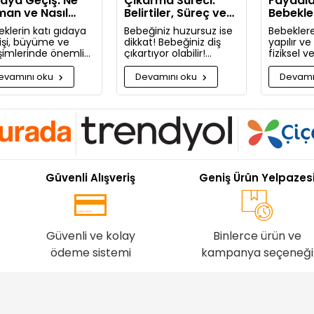
aya Geçiş: Ne
Çıkarma Süreci:
Faydala
an ve Nasıl
Belirtiler, Süreç ve
Bebekle
lanmalı?
Rahatlatıcı Öneriler
Masaj Ya
klerin katı gıdaya
Bebeğiniz huzursuz ise
Bebeklere
işi, büyüme ve
dikkat! Bebeğiniz diş
yapılır v
işimlerinde önemli
çıkartıyor olabilir!
fiziksel 
aşamadır. Bu
Bugün bebeğinizin diş
faydaları
uda bilmeniz
çıkarma belirtilerini ve
Neden bu
evamını oku
Devamını oku
Devamı
kenleri detaylıca
sizi rahatlatacak
masaj ya
ttık!
önerileri paylaşıyoruz.
pişman ol
Güvenli Alışveriş
Geniş Ürün Yelpazes
Güvenli ve kolay
Binlerce ürün ve
ödeme sistemi
kampanya seçeneği