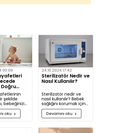
4 00:09
24.10.2024 17:42
yafetleri
Sterilizatör Nedir ve
recede
Nasıl Kullanılır?
? Doğru
ler
afetlerinin
Sterilizatör nedir ve
r şekilde
nasıl kullanılır? Bebek
, bebeğinizin
sağlığını korumak için
ldini korumak
hijyenin önemini
kça önemlidir.
keşfedin. Buharlı ve UV
nı oku
Devamını oku
rde, bebek
sterilizatörlerle
zi nasıl ve
mikroplara karşı tam
ullarda
koruma!
 gerektiği