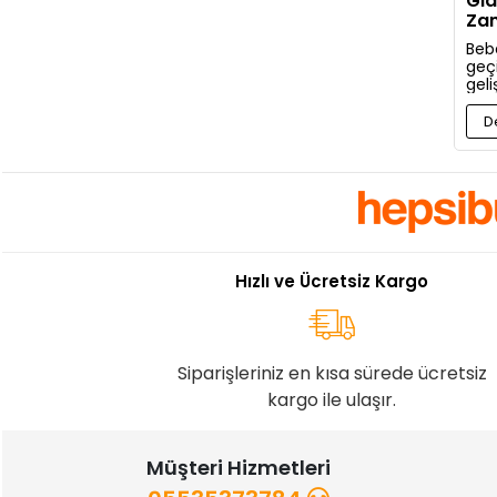
Gıd
Zam
Baş
Bebe
geç
gel
bir 
kon
D
gere
anla
Hızlı ve Ücretsiz Kargo
Siparişleriniz en kısa sürede ücretsiz
kargo ile ulaşır.
Müşteri Hizmetleri