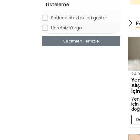
Listeleme
Sadece stoktakileri göster
F
Ücretsiz Kargo
Seçimleri Temizle
24.0
Yen
Alı
İçi
Kıy
Yen
için
doğ
ve a
hak
D
bilg