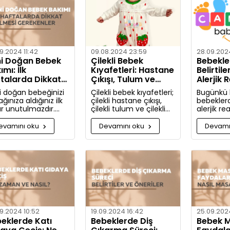
hakkında d
bulacaksı
9.2024 11:42
09.08.2024 23:59
28.09.2024
i Doğan Bebek
Çilekli Bebek
Bebekler
ımı: İlk
Kıyafetleri: Hastane
Belirtile
talarda Dikkat
Çıkışı, Tulum ve
Alerjik 
lmesi Gerekenler
Takım Seçenekleri
ve Önle
i doğan bebeğinizi
Çilekli bebek kıyafetleri;
Bugünkü
ğınıza aldığınız ilk
çilekli hastane çıkışı,
bebekler
ar unutulmazdır.
çilekli tulum ve çilekli
alerjik re
e yeni doğan bebek
takım gibi seçeneklerle
nelerdir v
ımında dikkat
bebeğinize tatlılık
nasıl önle
evamını oku
Devamını oku
Devamı
eniz gerekenler:
katıyor. Kız ve erkek
Artık aler
bebekler için özel
bilgili ola
tasarlanmış, organik
pamuktan üretilmiş şık
ve rahat kıyafetleri
keşfedin.
9.2024 10:52
19.09.2024 16:42
25.09.2024
eklerde Katı
Bebeklerde Diş
Bebek M