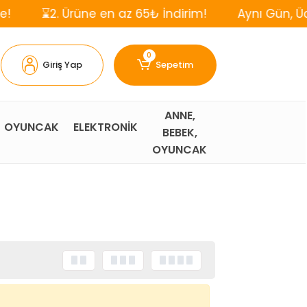
2. Ürüne en az 65₺ İndirim!
Aynı Gün, Ücretsiz K
0
Giriş Yap
Sepetim
ANNE,
OYUNCAK
ELEKTRONİK
BEBEK,
OYUNCAK