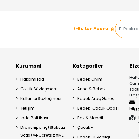
E-Bülten Aboneliği
Kurumsal
Kategoriler
Biz
Hafta
Hakkımızda
Bebek Giyim
Cuma
Gizlilik Sözleşmesi
Anne & Bebek
saat
ulaşa
Kullanıcı Sözleşmesi
Bebek Araç Gereç
İletişim
Bebek-Çocuk Odası
bilg
İade Politikası
Bez & Mendil
Dropshipping(Stoksuz
Çocuk+
Satış) ve Ücretsiz XML
Bebek Güvenliği