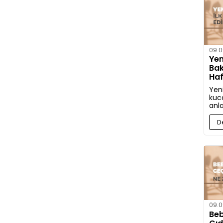
09.0
Yen
Bak
Haf
Edi
Yen
kuca
anl
İşt
bak
D
etm
09.0
Beb