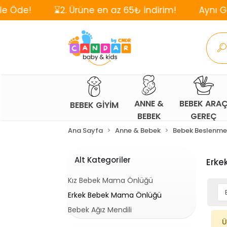
⌛2. Ürüne en az 65₺ İndirim!
Aynı Gün, Ücre
ANNE &
BEBEK ARA
BEBEK GİYİM
BEBEK
GEREÇ
Ana Sayfa
Anne & Bebek
Bebek Beslenme
Alt Kategoriler
Erke
Kız Bebek Mama Önlüğü
Erkek Bebek Mama Önlüğü
Bebek Ağız Mendili
Ü