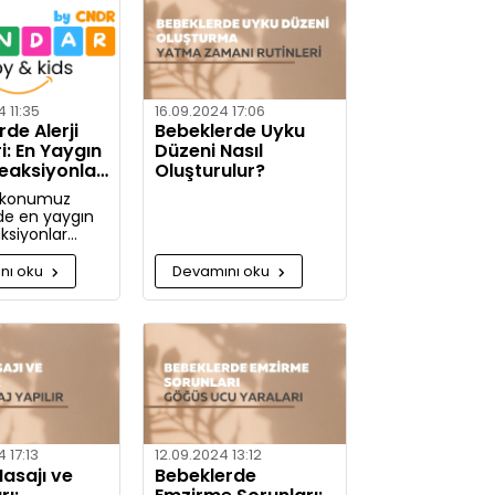
etaylı bilgiler
nız.
 11:35
16.09.2024 17:06
de Alerji
Bebeklerde Uyku
ri: En Yaygın
Düzeni Nasıl
Reaksiyonlar
Oluşturulur?
mleri
 konumuz
de en yaygın
aksiyonlar
e alerjiye karşı
m alınabilir?
nı oku
Devamını oku
jiye karşı daha
caksınız!
 17:13
12.09.2024 13:12
asajı ve
Bebeklerde