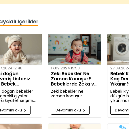
aydalı İçerikler
7.2024 12:48
17.09.2024 15:50
27.08.202
i doğan
Zeki Bebekler Ne
Bebek Kı
şveriş Listeniz
Zaman Konuşur?
Kaç De
n Bebek
Bebeklerde Zeka ve
Yıkanır
afetleri Nelerdir?
Dil Gelişimi
Yöntem
i doğan bebekler
Zeki bebekler ne
Bebek kıy
 gerekli giysiler,
zaman konuşur
düzgün bi
ru kıyafet seçimi
yıkanması
lışveriş zamanı
hassas ci
kında kapsamlı
için oldu
evamını oku
Devamını oku
Devamı
iler ve tavsiyeler.
Bu rehbe
giysilerini
hangi koş
yıkamanız