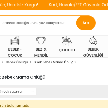
tsiz Kargo!
Kart, Havale/EFT Güvenle Öde!
⌛
Ara
Ç
BEBEK-
BEZ &
BEBEK
ÇOCUK+
ÇOCUK
MENDİL
GÜVENLİĞİ
ODASI
Bebek Önlüğü
Erkek Bebek Mama Önlüğü
k Bebek Mama Önlüğü
rün bulunamadı.