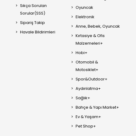
Sıkça Sorulan
Oyuncak
Sorular(SSS)
Elektronik
Sipariş Takip
Anne, Bebek, Oyuncak
Havale Bildirimleri
Kırtasiye & Ofis
Malzemeleri+
Hobi+
Otomobil &
Motosiklet+
Spor&Outdoor+
Aydınlatma+
Sağlık+
Bahçe & Yapı Market+
Ev & Yaşam+
Pet Shop+