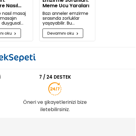
rı:
Emzirme Sorunları:
re Nasıl
Meme Ucu Yaraları
pılır
 nasıl masaj
Bazı anneler emzirme
e masajın
sırasında zorluklar
ve duygusal
yaşayabilir. Bu
 nelerdir?
zorlukların başında
güne kadar
meme ucu yaraları ve
nı oku
Devamını oku
pmadığınıza
emzirme sırasında
acaksınız!
hissedilen acı gelir.
i
7 / 24 DESTEK
Öneri ve şikayetlerinizi bize
iletebilirsiniz.