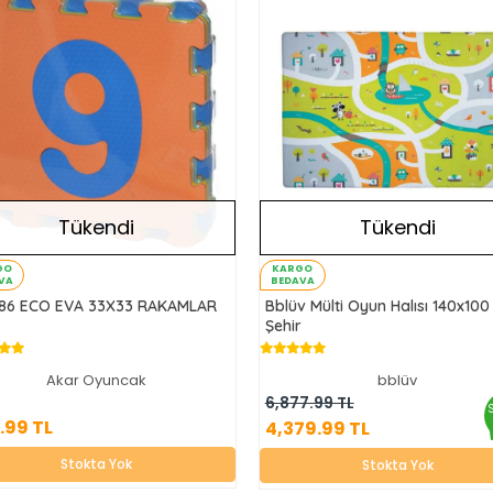
Tükendi
Tükendi
GO
KARGO
VA
BEDAVA
86 ECO EVA 33X33 RAKAMLAR
Bblüv Mülti Oyun Halısı 140x10
Şehir
Akar Oyuncak
bblüv
694.99 TL
4,379.99 TL
6,877.99 TL
.99 TL
4,379.99 TL
Stokta Yok
Stokta Yok
Stokta Yok
Stokta Yok