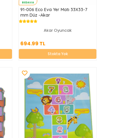
BEDAVA
91-006 Eco Eva Yer Matı 33X33-7
mm Düz -Akar
Akar Oyuncak
694.99 TL
694.99 TL
Stokta Yok
Stokta Yok