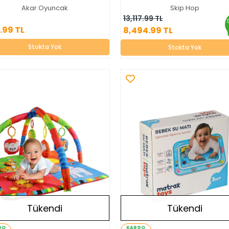
Akar Oyuncak
Skip Hop
694.99 TL
8,494.99 TL
13,117.99 TL
.99 TL
8,494.99 TL
Stokta Yok
Stokta Yok
Stokta Yok
Stokta Yok
Tükendi
Tükendi
GO
KARGO