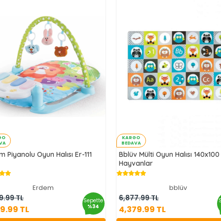
GO
KARGO
VA
BEDAVA
m Piyanolu Oyun Halısı Er-111
Bblüv Mülti Oyun Halısı 140x10
Hayvanlar
Erdem
bblüv
1,689.99 TL
4,379.99 TL
9.99 TL
6,877.99 TL
Sepette
%34
89.99 TL
4,379.99 TL
Sepete Ekle
Sepete Ekle