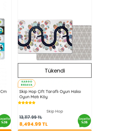
Tükendi
KARGO
BEDAVA
0 Cm
Skip Hop Çift Taraflı Oyun Halısı
Oyun Matı Köy
Skip Hop
8,494.99 TL
13,117.99 TL
Sepette
Sepette
%36
%35
8,494.99 TL
Stokta Yok