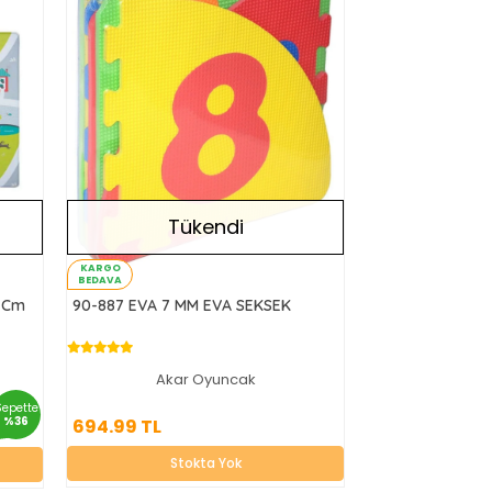
Tükendi
KARGO
BEDAVA
0 Cm
90-887 EVA 7 MM EVA SEKSEK
Akar Oyuncak
694.99 TL
Sepette
%36
694.99 TL
Stokta Yok
Stokta Yok