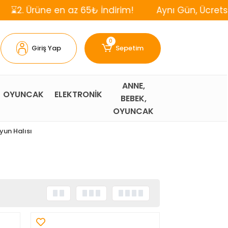
n az 65₺ İndirim!
Aynı Gün, Ücretsiz Kargo!
0
Giriş Yap
Sepetim
ANNE,
OYUNCAK
ELEKTRONİK
BEBEK,
OYUNCAK
yun Halısı