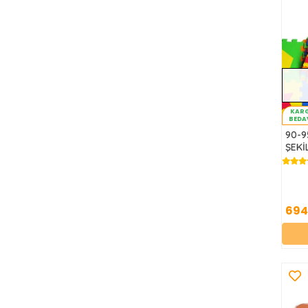
KAR
BEDA
90-9
ŞEKİ
694