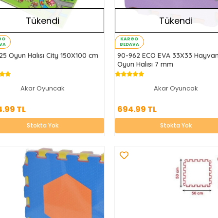
Tükendi
Tükendi
GO
KARGO
VA
BEDAVA
25 Oyun Halısı City 150X100 cm
90-962 ECO EVA 33X33 Hayvan
Oyun Halısı 7 mm
Akar Oyuncak
Akar Oyuncak
1,124.99 TL
694.99 TL
4.99 TL
694.99 TL
Stokta Yok
Stokta Yok
Stokta Yok
Stokta Yok