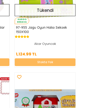
Tükendi
KARGO
BEDAVA
lar
97-955 Jagu Oyun Halısı Seksek
150X100
Akar Oyuncak
1,124.99 TL
1,124.99 TL
Stokta Yok
Stokta Yok