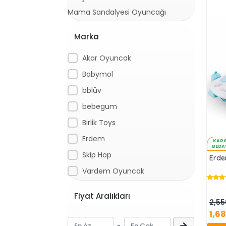
Mama Sandalyesi Oyuncağı
Marka
Akar Oyuncak
Babymol
bblüv
bebegum
Birlik Toys
Erdem
KAR
BEDA
Skip Hop
Erde
Vardem Oyuncak
Fiyat Aralıkları
2,55
1,6
-