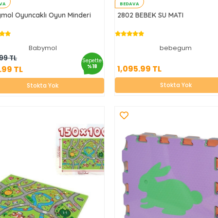
VA
BEDAVA
mol Oyuncaklı Oyun Minderi
2802 BEBEK SU MATI
Babymol
bebegum
1,095.99 TL
659.99 TL
99 TL
Sepette
%18
1,095.99 TL
.99 TL
Stokta Yok
Stokta Yok
Stokta Yok
Stokta Yok