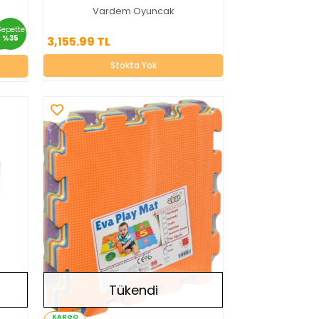
Vardem Oyuncak
3,155.99 TL
Sepette
%35
3,155.99 TL
Stokta Yok
Stokta Yok
Tükendi
KARGO