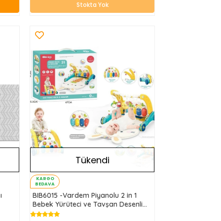
Stokta Yok
Tükendi
KARGO
BEDAVA
ı
BIB6015 -Vardem Piyanolu 2 in 1
Bebek Yürüteci ve Tavşan Desenli
Mavi Oyun Halısı