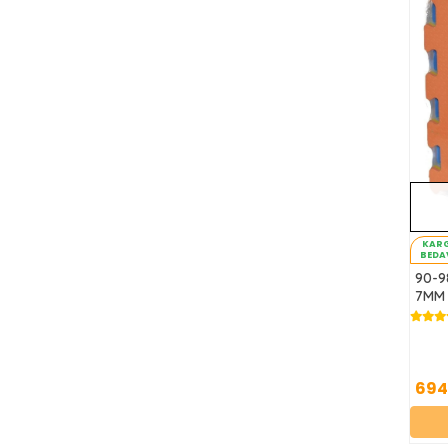
KAR
BEDA
90-9
7MM
694