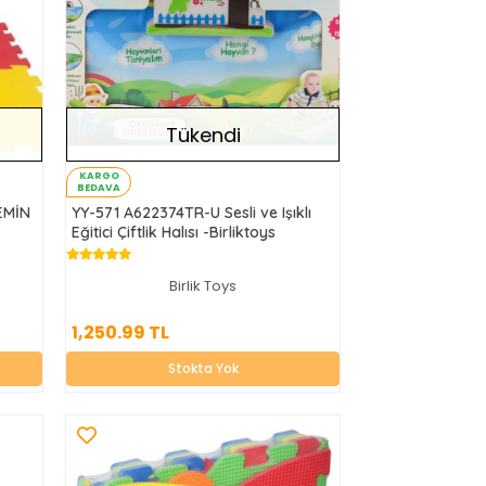
Tükendi
KARGO
BEDAVA
EMİN
YY-571 A622374TR-U Sesli ve Işıklı
Eğitici Çiftlik Halısı -Birliktoys
Birlik Toys
1,250.99 TL
1,250.99 TL
Stokta Yok
Stokta Yok