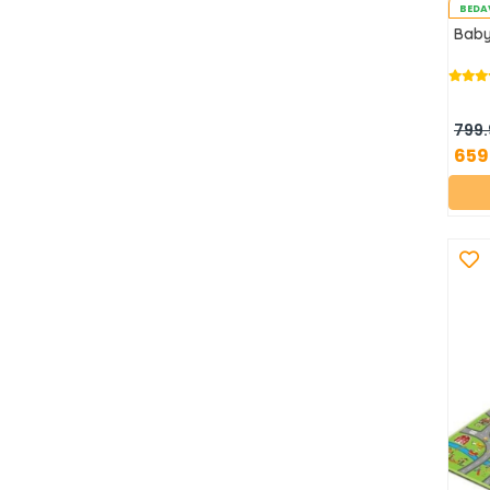
BEDA
Baby
799.
659