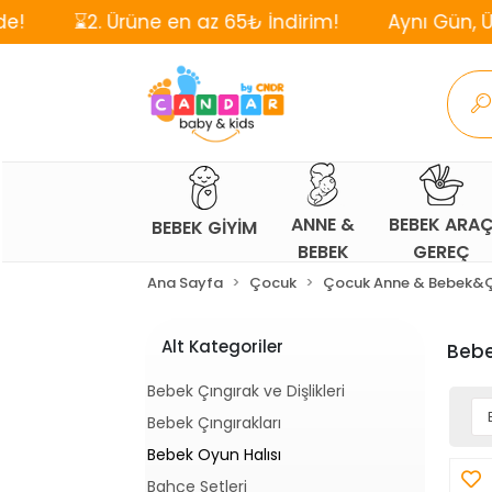
rüne en az 65₺ İndirim!
Aynı Gün, Ücretsiz Kargo
ANNE &
BEBEK ARA
BEBEK GİYİM
BEBEK
GEREÇ
Ana Sayfa
Çocuk
Çocuk Anne & Bebek&
Alt Kategoriler
Bebe
Bebek Çıngırak ve Dişlikleri
Bebek Çıngırakları
Bebek Oyun Halısı
Bahçe Setleri