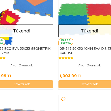
Tükendi
Tükendi
GO
KARGO
VA
BEDAVA
55 ECO EVA 33X33 GEOMETRİK
05-343 50X50 10MM EVA DIŞ Z
L 7MM
KAROSU
Akar Oyuncak
Akar Oyuncak
694.99 TL
1,003.99 TL
.99 TL
1,003.99 TL
Stokta Yok
Stokta Yok
Stokta Yok
Stokta Yok