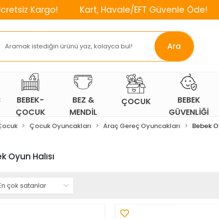
!
Kart, Havale/EFT Güvenle Öde!
⌛2. Ürüne e
Ara
Ç
BEBEK-
BEZ &
BEBEK
ÇOCUK
ÇOCUK
MENDİL
GÜVENLİĞİ
ODASI
Çocuk
Çocuk Oyuncakları
Araç Gereç Oyuncakları
Bebek O
k Oyun Halısı