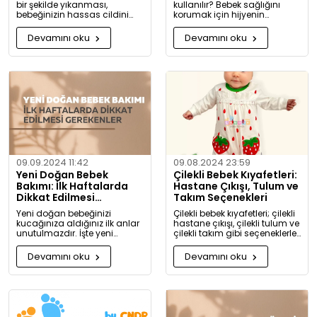
bir şekilde yıkanması,
kullanılır? Bebek sağlığını
bebeğinizin hassas cildini
korumak için hijyenin
korumak için oldukça
önemini keşfedin. Buharlı ve
önemlidir. Bu rehberde, bebek
UV sterilizatörlerle mikroplara
Devamını oku
Devamını oku
giysilerinizi nasıl ve hangi
karşı tam koruma!
koşullarda yıkamanız
gerektiği hakkında detaylı
bilgiler bulacaksınız.
09.09.2024 11:42
09.08.2024 23:59
Yeni Doğan Bebek
Çilekli Bebek Kıyafetleri:
Bakımı: İlk Haftalarda
Hastane Çıkışı, Tulum ve
Dikkat Edilmesi
Takım Seçenekleri
Gerekenler
Yeni doğan bebeğinizi
Çilekli bebek kıyafetleri; çilekli
kucağınıza aldığınız ilk anlar
hastane çıkışı, çilekli tulum ve
unutulmazdır. İşte yeni
çilekli takım gibi seçeneklerle
doğan bebek bakımında
bebeğinize tatlılık katıyor. Kız
dikkat etmeniz gerekenler:
ve erkek bebekler için özel
Devamını oku
Devamını oku
tasarlanmış, organik
pamuktan üretilmiş şık ve
rahat kıyafetleri keşfedin.