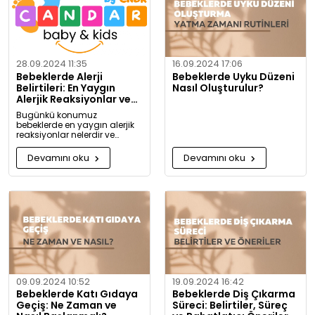
28.09.2024 11:35
16.09.2024 17:06
Bebeklerde Alerji
Bebeklerde Uyku Düzeni
Belirtileri: En Yaygın
Nasıl Oluşturulur?
Alerjik Reaksiyonlar ve
Önlemleri
Bugünkü konumuz
bebeklerde en yaygın alerjik
reaksiyonlar nelerdir ve
alerjiye karşı nasıl önlem
alınabilir? Artık alerjiye karşı
Devamını oku
Devamını oku
daha bilgili olacaksınız!
09.09.2024 10:52
19.09.2024 16:42
Bebeklerde Katı Gıdaya
Bebeklerde Diş Çıkarma
Geçiş: Ne Zaman ve
Süreci: Belirtiler, Süreç