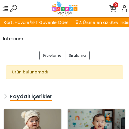
0
Kart, Havale/EFT Güvenle Öde!
⌛2. Ürüne en az 65₺ İndirim
Intercom
Filtreleme
Sıralama
Ürün bulunamadı.
Faydalı İçerikler