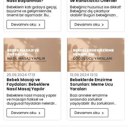
Nasıl Başlanmalı?
ve Rahatlatıcı Öneriler
Bebeklerin katı gıdaya geçişi,
Bebeğiniz huzursuz ise dikkat!
büyüme ve gelişimlerinde
Bebeğiniz diş çıkartıyor
önemli bir aşamadır. Bu
olabilir! Bugün bebeğinizin
konuda bilmeniz gerekenleri
diş çıkarma belirtilerini ve sizi
detaylıca anlattık!
rahatlatacak önerileri
Devamını oku
Devamını oku
paylaşıyoruz.
25.09.2024 17:13
12.09.2024 13:12
Bebek Masajı ve
Bebeklerde Emzirme
Faydaları: Bebeklere
Sorunları: Meme Ucu
Nasıl Masaj Yapılır
Yaraları
Bebeklere nasıl masaj yapılır
Bazı anneler emzirme
ve masajın fiziksel ve
sırasında zorluklar
duygusal faydaları nelerdir?
yaşayabilir. Bu zorlukların
Neden bugüne kadar masaj
başında meme ucu yaraları
yapmadığınıza pişman
ve emzirme sırasında
Devamını oku
Devamını oku
olacaksınız!
hissedilen acı gelir.