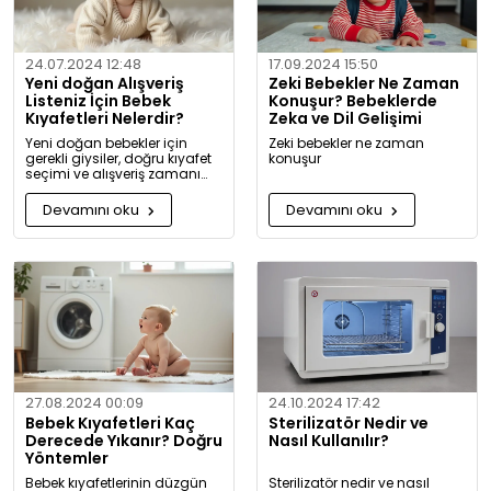
24.07.2024 12:48
17.09.2024 15:50
Yeni doğan Alışveriş
Zeki Bebekler Ne Zaman
Listeniz İçin Bebek
Konuşur? Bebeklerde
Kıyafetleri Nelerdir?
Zeka ve Dil Gelişimi
Yeni doğan bebekler için
Zeki bebekler ne zaman
gerekli giysiler, doğru kıyafet
konuşur
seçimi ve alışveriş zamanı
hakkında kapsamlı bilgiler ve
tavsiyeler.
Devamını oku
Devamını oku
27.08.2024 00:09
24.10.2024 17:42
Bebek Kıyafetleri Kaç
Sterilizatör Nedir ve
Derecede Yıkanır? Doğru
Nasıl Kullanılır?
Yöntemler
Bebek kıyafetlerinin düzgün
Sterilizatör nedir ve nasıl