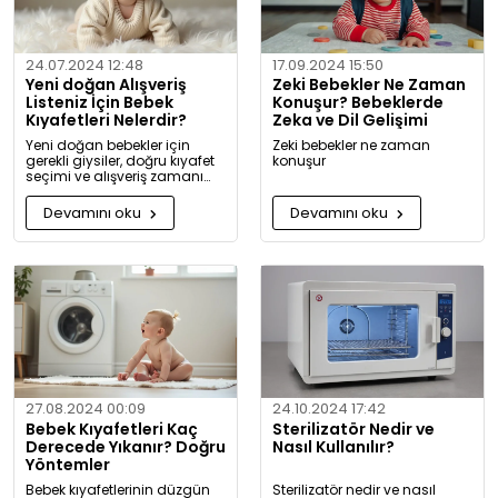
24.07.2024 12:48
17.09.2024 15:50
Yeni doğan Alışveriş
Zeki Bebekler Ne Zaman
Listeniz İçin Bebek
Konuşur? Bebeklerde
Kıyafetleri Nelerdir?
Zeka ve Dil Gelişimi
Yeni doğan bebekler için
Zeki bebekler ne zaman
gerekli giysiler, doğru kıyafet
konuşur
seçimi ve alışveriş zamanı
hakkında kapsamlı bilgiler ve
tavsiyeler.
Devamını oku
Devamını oku
27.08.2024 00:09
24.10.2024 17:42
Bebek Kıyafetleri Kaç
Sterilizatör Nedir ve
Derecede Yıkanır? Doğru
Nasıl Kullanılır?
Yöntemler
Bebek kıyafetlerinin düzgün
Sterilizatör nedir ve nasıl