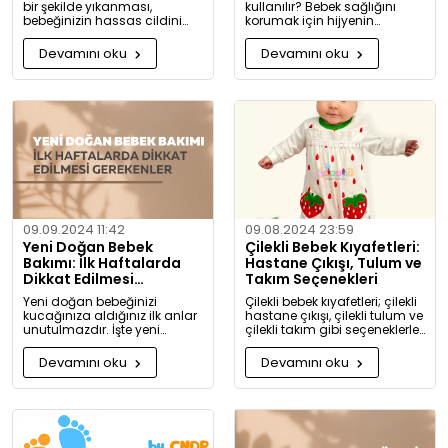
bir şekilde yıkanması,
kullanılır? Bebek sağlığını
bebeğinizin hassas cildini
korumak için hijyenin
korumak için oldukça
önemini keşfedin. Buharlı ve
önemlidir. Bu rehberde, bebek
UV sterilizatörlerle mikroplara
Devamını oku
Devamını oku
giysilerinizi nasıl ve hangi
karşı tam koruma!
koşullarda yıkamanız
gerektiği hakkında detaylı
bilgiler bulacaksınız.
09.09.2024 11:42
09.08.2024 23:59
Yeni Doğan Bebek
Çilekli Bebek Kıyafetleri:
Bakımı: İlk Haftalarda
Hastane Çıkışı, Tulum ve
Dikkat Edilmesi
Takım Seçenekleri
Gerekenler
Yeni doğan bebeğinizi
Çilekli bebek kıyafetleri; çilekli
kucağınıza aldığınız ilk anlar
hastane çıkışı, çilekli tulum ve
unutulmazdır. İşte yeni
çilekli takım gibi seçeneklerle
doğan bebek bakımında
bebeğinize tatlılık katıyor. Kız
dikkat etmeniz gerekenler:
ve erkek bebekler için özel
Devamını oku
Devamını oku
tasarlanmış, organik
pamuktan üretilmiş şık ve
rahat kıyafetleri keşfedin.