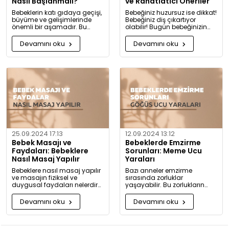
Nasıl Başlanmalı?
ve Rahatlatıcı Öneriler
Bebeklerin katı gıdaya geçişi,
Bebeğiniz huzursuz ise dikkat!
büyüme ve gelişimlerinde
Bebeğiniz diş çıkartıyor
önemli bir aşamadır. Bu
olabilir! Bugün bebeğinizin
konuda bilmeniz gerekenleri
diş çıkarma belirtilerini ve sizi
detaylıca anlattık!
rahatlatacak önerileri
Devamını oku
Devamını oku
paylaşıyoruz.
25.09.2024 17:13
12.09.2024 13:12
Bebek Masajı ve
Bebeklerde Emzirme
Faydaları: Bebeklere
Sorunları: Meme Ucu
Nasıl Masaj Yapılır
Yaraları
Bebeklere nasıl masaj yapılır
Bazı anneler emzirme
ve masajın fiziksel ve
sırasında zorluklar
duygusal faydaları nelerdir?
yaşayabilir. Bu zorlukların
Neden bugüne kadar masaj
başında meme ucu yaraları
yapmadığınıza pişman
ve emzirme sırasında
Devamını oku
Devamını oku
olacaksınız!
hissedilen acı gelir.