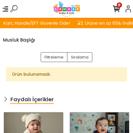
0
Kart, Havale/EFT Güvenle Öde!
⌛2. Ürüne en az 65₺ İndirim
Musluk Başlığı
Filtreleme
Sıralama
Ürün bulunamadı.
Faydalı İçerikler