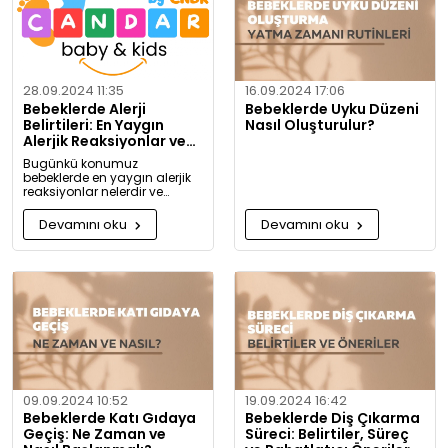
28.09.2024 11:35
16.09.2024 17:06
Bebeklerde Alerji
Bebeklerde Uyku Düzeni
Belirtileri: En Yaygın
Nasıl Oluşturulur?
Alerjik Reaksiyonlar ve
Önlemleri
Bugünkü konumuz
bebeklerde en yaygın alerjik
reaksiyonlar nelerdir ve
alerjiye karşı nasıl önlem
alınabilir? Artık alerjiye karşı
Devamını oku
Devamını oku
daha bilgili olacaksınız!
09.09.2024 10:52
19.09.2024 16:42
Bebeklerde Katı Gıdaya
Bebeklerde Diş Çıkarma
Geçiş: Ne Zaman ve
Süreci: Belirtiler, Süreç