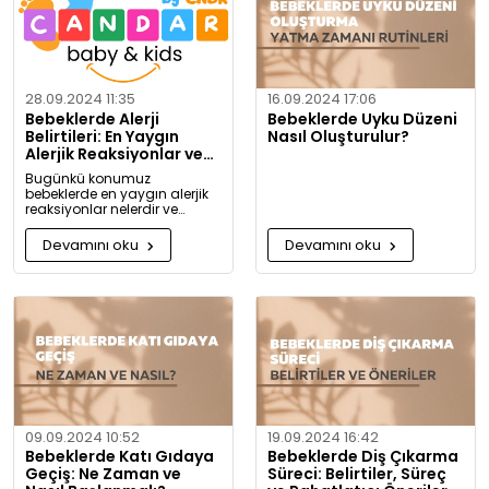
28.09.2024 11:35
16.09.2024 17:06
Bebeklerde Alerji
Bebeklerde Uyku Düzeni
Belirtileri: En Yaygın
Nasıl Oluşturulur?
Alerjik Reaksiyonlar ve
Önlemleri
Bugünkü konumuz
bebeklerde en yaygın alerjik
reaksiyonlar nelerdir ve
alerjiye karşı nasıl önlem
alınabilir? Artık alerjiye karşı
Devamını oku
Devamını oku
daha bilgili olacaksınız!
09.09.2024 10:52
19.09.2024 16:42
Bebeklerde Katı Gıdaya
Bebeklerde Diş Çıkarma
Geçiş: Ne Zaman ve
Süreci: Belirtiler, Süreç