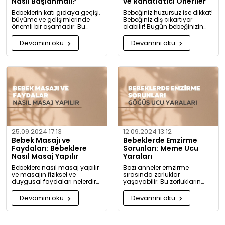
Nasıl Başlanmalı?
ve Rahatlatıcı Öneriler
Bebeklerin katı gıdaya geçişi,
Bebeğiniz huzursuz ise dikkat!
büyüme ve gelişimlerinde
Bebeğiniz diş çıkartıyor
önemli bir aşamadır. Bu
olabilir! Bugün bebeğinizin
konuda bilmeniz gerekenleri
diş çıkarma belirtilerini ve sizi
detaylıca anlattık!
rahatlatacak önerileri
Devamını oku
Devamını oku
paylaşıyoruz.
25.09.2024 17:13
12.09.2024 13:12
Bebek Masajı ve
Bebeklerde Emzirme
Faydaları: Bebeklere
Sorunları: Meme Ucu
Nasıl Masaj Yapılır
Yaraları
Bebeklere nasıl masaj yapılır
Bazı anneler emzirme
ve masajın fiziksel ve
sırasında zorluklar
duygusal faydaları nelerdir?
yaşayabilir. Bu zorlukların
Neden bugüne kadar masaj
başında meme ucu yaraları
yapmadığınıza pişman
ve emzirme sırasında
Devamını oku
Devamını oku
olacaksınız!
hissedilen acı gelir.