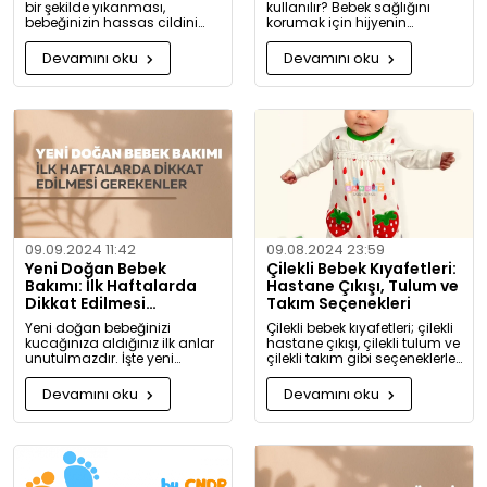
bir şekilde yıkanması,
kullanılır? Bebek sağlığını
bebeğinizin hassas cildini
korumak için hijyenin
korumak için oldukça
önemini keşfedin. Buharlı ve
önemlidir. Bu rehberde, bebek
UV sterilizatörlerle mikroplara
Devamını oku
Devamını oku
giysilerinizi nasıl ve hangi
karşı tam koruma!
koşullarda yıkamanız
gerektiği hakkında detaylı
bilgiler bulacaksınız.
09.09.2024 11:42
09.08.2024 23:59
Yeni Doğan Bebek
Çilekli Bebek Kıyafetleri:
Bakımı: İlk Haftalarda
Hastane Çıkışı, Tulum ve
Dikkat Edilmesi
Takım Seçenekleri
Gerekenler
Yeni doğan bebeğinizi
Çilekli bebek kıyafetleri; çilekli
kucağınıza aldığınız ilk anlar
hastane çıkışı, çilekli tulum ve
unutulmazdır. İşte yeni
çilekli takım gibi seçeneklerle
doğan bebek bakımında
bebeğinize tatlılık katıyor. Kız
dikkat etmeniz gerekenler:
ve erkek bebekler için özel
Devamını oku
Devamını oku
tasarlanmış, organik
pamuktan üretilmiş şık ve
rahat kıyafetleri keşfedin.