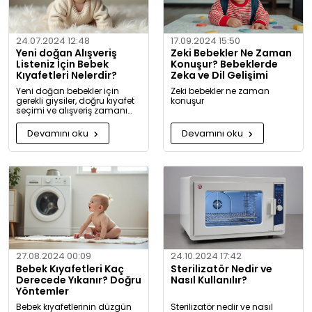
24.07.2024 12:48
17.09.2024 15:50
Yeni doğan Alışveriş
Zeki Bebekler Ne Zaman
Listeniz İçin Bebek
Konuşur? Bebeklerde
Kıyafetleri Nelerdir?
Zeka ve Dil Gelişimi
Yeni doğan bebekler için
Zeki bebekler ne zaman
gerekli giysiler, doğru kıyafet
konuşur
seçimi ve alışveriş zamanı
hakkında kapsamlı bilgiler ve
tavsiyeler.
Devamını oku
Devamını oku
27.08.2024 00:09
24.10.2024 17:42
Bebek Kıyafetleri Kaç
Sterilizatör Nedir ve
Derecede Yıkanır? Doğru
Nasıl Kullanılır?
Yöntemler
Bebek kıyafetlerinin düzgün
Sterilizatör nedir ve nasıl