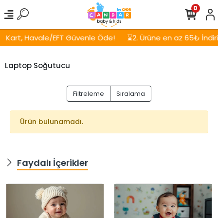
0
Kart, Havale/EFT Güvenle Öde!
⌛2. Ürüne en az 65₺ İndirim
Laptop Soğutucu
Filtreleme
Sıralama
Ürün bulunamadı.
Faydalı İçerikler