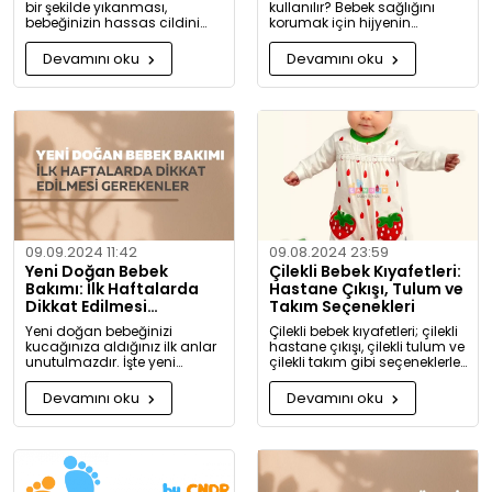
bir şekilde yıkanması,
kullanılır? Bebek sağlığını
bebeğinizin hassas cildini
korumak için hijyenin
korumak için oldukça
önemini keşfedin. Buharlı ve
önemlidir. Bu rehberde, bebek
UV sterilizatörlerle mikroplara
Devamını oku
Devamını oku
giysilerinizi nasıl ve hangi
karşı tam koruma!
koşullarda yıkamanız
gerektiği hakkında detaylı
bilgiler bulacaksınız.
09.09.2024 11:42
09.08.2024 23:59
Yeni Doğan Bebek
Çilekli Bebek Kıyafetleri:
Bakımı: İlk Haftalarda
Hastane Çıkışı, Tulum ve
Dikkat Edilmesi
Takım Seçenekleri
Gerekenler
Yeni doğan bebeğinizi
Çilekli bebek kıyafetleri; çilekli
kucağınıza aldığınız ilk anlar
hastane çıkışı, çilekli tulum ve
unutulmazdır. İşte yeni
çilekli takım gibi seçeneklerle
doğan bebek bakımında
bebeğinize tatlılık katıyor. Kız
dikkat etmeniz gerekenler:
ve erkek bebekler için özel
Devamını oku
Devamını oku
tasarlanmış, organik
pamuktan üretilmiş şık ve
rahat kıyafetleri keşfedin.