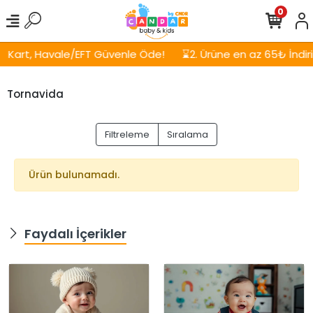
0
Kart, Havale/EFT Güvenle Öde!
⌛2. Ürüne en az 65₺ İndirim
Tornavida
Filtreleme
Sıralama
Ürün bulunamadı.
Faydalı İçerikler