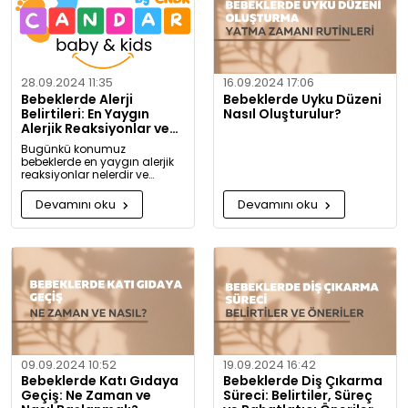
28.09.2024 11:35
16.09.2024 17:06
Bebeklerde Alerji
Bebeklerde Uyku Düzeni
Belirtileri: En Yaygın
Nasıl Oluşturulur?
Alerjik Reaksiyonlar ve
Önlemleri
Bugünkü konumuz
bebeklerde en yaygın alerjik
reaksiyonlar nelerdir ve
alerjiye karşı nasıl önlem
alınabilir? Artık alerjiye karşı
Devamını oku
Devamını oku
daha bilgili olacaksınız!
09.09.2024 10:52
19.09.2024 16:42
Bebeklerde Katı Gıdaya
Bebeklerde Diş Çıkarma
Geçiş: Ne Zaman ve
Süreci: Belirtiler, Süreç