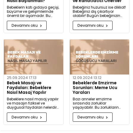
Nasıl Başlanmalı?
ve Rahatlatıcı Öneriler
Bebeklerin katı gıdaya geçişi,
Bebeğiniz huzursuz ise dikkat!
büyüme ve gelişimlerinde
Bebeğiniz diş çıkartıyor
önemli bir aşamadır. Bu
olabilir! Bugün bebeğinizin
konuda bilmeniz gerekenleri
diş çıkarma belirtilerini ve sizi
detaylıca anlattık!
rahatlatacak önerileri
Devamını oku
Devamını oku
paylaşıyoruz.
25.09.2024 17:13
12.09.2024 13:12
Bebek Masajı ve
Bebeklerde Emzirme
Faydaları: Bebeklere
Sorunları: Meme Ucu
Nasıl Masaj Yapılır
Yaraları
Bebeklere nasıl masaj yapılır
Bazı anneler emzirme
ve masajın fiziksel ve
sırasında zorluklar
duygusal faydaları nelerdir?
yaşayabilir. Bu zorlukların
Neden bugüne kadar masaj
başında meme ucu yaraları
yapmadığınıza pişman
ve emzirme sırasında
Devamını oku
Devamını oku
olacaksınız!
hissedilen acı gelir.