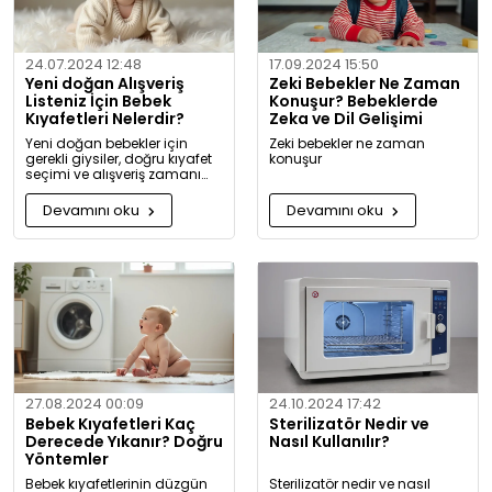
24.07.2024 12:48
17.09.2024 15:50
Yeni doğan Alışveriş
Zeki Bebekler Ne Zaman
Listeniz İçin Bebek
Konuşur? Bebeklerde
Kıyafetleri Nelerdir?
Zeka ve Dil Gelişimi
Yeni doğan bebekler için
Zeki bebekler ne zaman
gerekli giysiler, doğru kıyafet
konuşur
seçimi ve alışveriş zamanı
hakkında kapsamlı bilgiler ve
tavsiyeler.
Devamını oku
Devamını oku
27.08.2024 00:09
24.10.2024 17:42
Bebek Kıyafetleri Kaç
Sterilizatör Nedir ve
Derecede Yıkanır? Doğru
Nasıl Kullanılır?
Yöntemler
Bebek kıyafetlerinin düzgün
Sterilizatör nedir ve nasıl