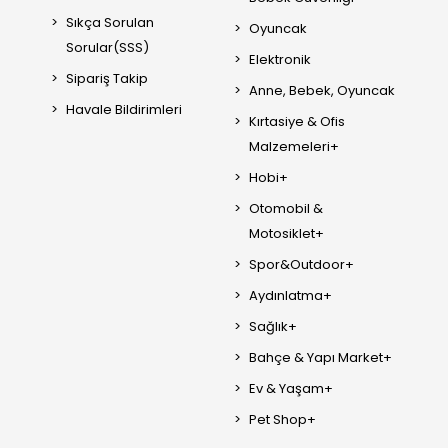
Sıkça Sorulan
Oyuncak
Sorular(SSS)
Elektronik
Sipariş Takip
Anne, Bebek, Oyuncak
Havale Bildirimleri
Kırtasiye & Ofis
Malzemeleri+
Hobi+
Otomobil &
Motosiklet+
Spor&Outdoor+
Aydınlatma+
Sağlık+
Bahçe & Yapı Market+
Ev & Yaşam+
Pet Shop+