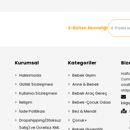
E-Bülten Aboneliği
Kurumsal
Kategoriler
Biz
Hafta
Hakkımızda
Bebek Giyim
Cuma
Gizlilik Sözleşmesi
Anne & Bebek
saat
ulaşa
Kullanıcı Sözleşmesi
Bebek Araç Gereç
İletişim
Bebek-Çocuk Odası
bilg
İade Politikası
Bez & Mendil
Dropshipping(Stoksuz
Çocuk+
Satış) ve Ücretsiz XML
Bebek Güvenliği