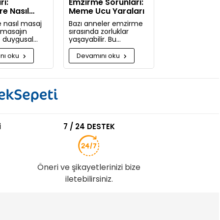
rı:
Emzirme Sorunları:
re Nasıl
Meme Ucu Yaraları
pılır
 nasıl masaj
Bazı anneler emzirme
e masajın
sırasında zorluklar
ve duygusal
yaşayabilir. Bu
 nelerdir?
zorlukların başında
güne kadar
meme ucu yaraları ve
nı oku
Devamını oku
pmadığınıza
emzirme sırasında
acaksınız!
hissedilen acı gelir.
i
7 / 24 DESTEK
Öneri ve şikayetlerinizi bize
iletebilirsiniz.