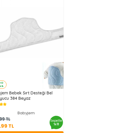
GO
VA
jem Bebek Sırt Desteği Bel
yucu 384 Beyaz
Babyjem
569.99 TL
99 TL
Sepette
%11
.99 TL
Sepete Ekle