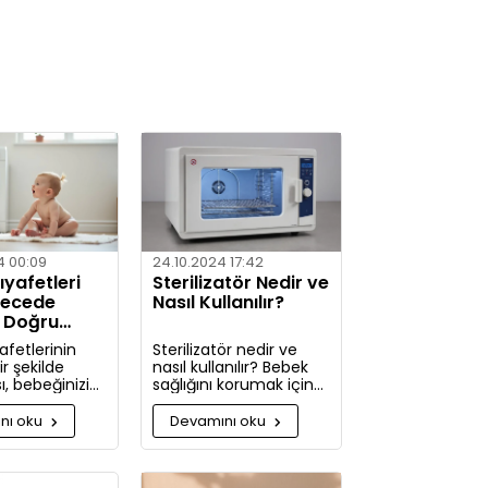
4 00:09
24.10.2024 17:42
yafetleri
Sterilizatör Nedir ve
recede
Nasıl Kullanılır?
? Doğru
ler
afetlerinin
Sterilizatör nedir ve
r şekilde
nasıl kullanılır? Bebek
, bebeğinizin
sağlığını korumak için
ldini korumak
hijyenin önemini
kça önemlidir.
keşfedin. Buharlı ve UV
nı oku
Devamını oku
rde, bebek
sterilizatörlerle
zi nasıl ve
mikroplara karşı tam
ullarda
koruma!