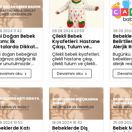
yıkamanız
hakkında d
bulacaksı
9.2024 11:42
09.08.2024 23:59
28.09.2024
i Doğan Bebek
Çilekli Bebek
Bebekler
ımı: İlk
Kıyafetleri: Hastane
Belirtile
talarda Dikkat
Çıkışı, Tulum ve
Alerjik 
lmesi Gerekenler
Takım Seçenekleri
ve Önle
i doğan bebeğinizi
Çilekli bebek kıyafetleri;
Bugünkü
ğınıza aldığınız ilk
çilekli hastane çıkışı,
bebekler
ar unutulmazdır.
çilekli tulum ve çilekli
alerjik re
e yeni doğan bebek
takım gibi seçeneklerle
nelerdir v
ımında dikkat
bebeğinize tatlılık
nasıl önle
evamını oku
Devamını oku
Devamı
eniz gerekenler:
katıyor. Kız ve erkek
Artık aler
bebekler için özel
bilgili ola
tasarlanmış, organik
pamuktan üretilmiş şık
ve rahat kıyafetleri
keşfedin.
9.2024 10:52
19.09.2024 16:42
25.09.2024
eklerde Katı
Bebeklerde Diş
Bebek M