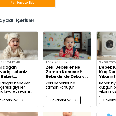
Sepete Ekle
aydalı İçerikler
7.2024 12:48
17.09.2024 15:50
27.08.202
i doğan
Zeki Bebekler Ne
Bebek Kı
şveriş Listeniz
Zaman Konuşur?
Kaç De
n Bebek
Bebeklerde Zeka ve
Yıkanır
afetleri Nelerdir?
Dil Gelişimi
Yöntem
i doğan bebekler
Zeki bebekler ne
Bebek kıy
 gerekli giysiler,
zaman konuşur
düzgün bi
ru kıyafet seçimi
yıkanması
lışveriş zamanı
hassas ci
kında kapsamlı
için oldu
evamını oku
Devamını oku
Devamı
iler ve tavsiyeler.
Bu rehbe
giysilerini
hangi koş