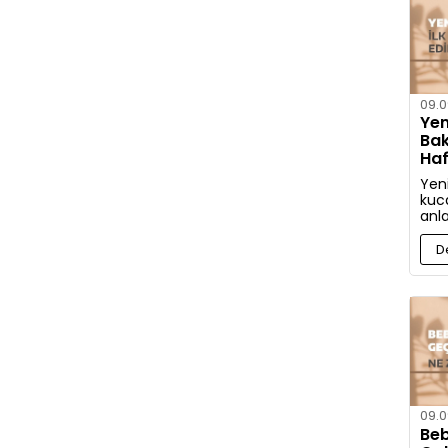
09.0
Yen
Bak
Haf
Edi
Yen
kuca
anl
İşt
bak
D
etm
09.0
Beb