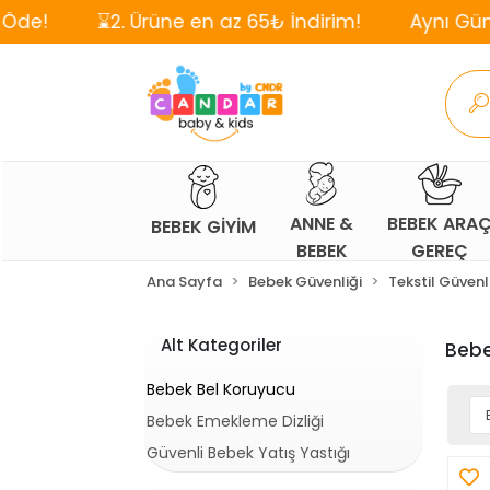
⌛2. Ürüne en az 65₺ İndirim!
Aynı Gün, Ücretsiz
ANNE &
BEBEK ARA
BEBEK GİYİM
BEBEK
GEREÇ
Ana Sayfa
Bebek Güvenliği
Tekstil Güvenli
Alt Kategoriler
Bebe
Bebek Bel Koruyucu
Bebek Emekleme Dizliği
Güvenli Bebek Yatış Yastığı