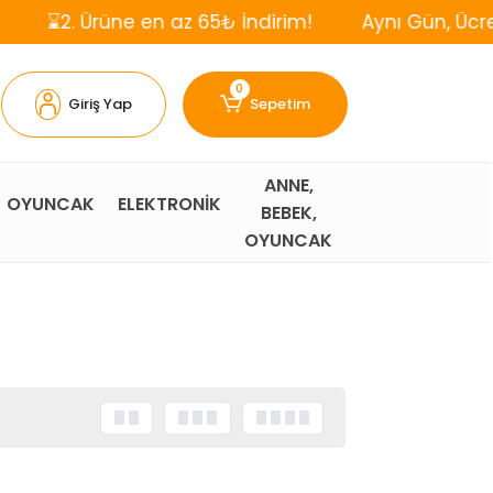
Ürüne en az 65₺ İndirim!
Aynı Gün, Ücretsiz Karg
0
Giriş Yap
Sepetim
ANNE,
OYUNCAK
ELEKTRONİK
BEBEK,
OYUNCAK