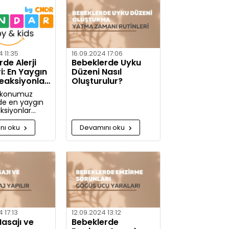
 gerektiği
etaylı bilgiler
nız.
 11:35
16.09.2024 17:06
de Alerji
Bebeklerde Uyku
ri: En Yaygın
Düzeni Nasıl
Reaksiyonlar
Oluşturulur?
mleri
 konumuz
de en yaygın
aksiyonlar
e alerjiye karşı
m alınabilir?
nı oku
Devamını oku
jiye karşı daha
caksınız!
 17:13
12.09.2024 13:12
asajı ve
Bebeklerde