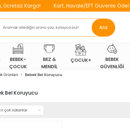
 Kargo!
Kart, Havale/EFT Güvenle Öde!
⌛2. 
Ara
Ç
BEBEK-
BEZ &
BEBEK
ÇOCUK+
ÇOCUK
MENDİL
GÜVENLİĞİ
ODASI
k Ürünleri
Bebek Bel Koruyucu
k Bel Koruyucu