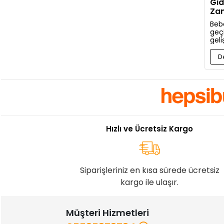
Gıd
Zam
Baş
Bebe
geç
gel
bir 
kon
D
gere
anla
Hızlı ve Ücretsiz Kargo
Siparişleriniz en kısa sürede ücretsiz
kargo ile ulaşır.
Müşteri Hizmetleri