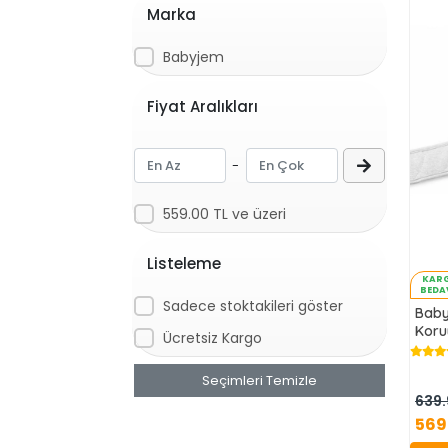
Marka
Babyjem
Fiyat Aralıkları
-
559.00 TL ve üzeri
Listeleme
KAR
BEDA
Sadece stoktakileri göster
Baby
Koru
Ücretsiz Kargo
Seçimleri Temizle
639.
569