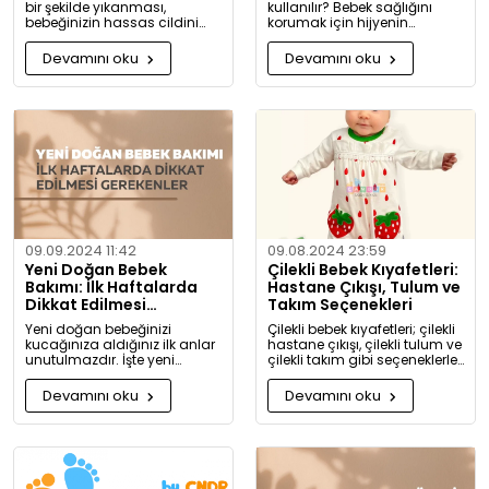
bir şekilde yıkanması,
kullanılır? Bebek sağlığını
bebeğinizin hassas cildini
korumak için hijyenin
korumak için oldukça
önemini keşfedin. Buharlı ve
önemlidir. Bu rehberde, bebek
UV sterilizatörlerle mikroplara
Devamını oku
Devamını oku
giysilerinizi nasıl ve hangi
karşı tam koruma!
koşullarda yıkamanız
gerektiği hakkında detaylı
bilgiler bulacaksınız.
09.09.2024 11:42
09.08.2024 23:59
Yeni Doğan Bebek
Çilekli Bebek Kıyafetleri:
Bakımı: İlk Haftalarda
Hastane Çıkışı, Tulum ve
Dikkat Edilmesi
Takım Seçenekleri
Gerekenler
Yeni doğan bebeğinizi
Çilekli bebek kıyafetleri; çilekli
kucağınıza aldığınız ilk anlar
hastane çıkışı, çilekli tulum ve
unutulmazdır. İşte yeni
çilekli takım gibi seçeneklerle
doğan bebek bakımında
bebeğinize tatlılık katıyor. Kız
dikkat etmeniz gerekenler:
ve erkek bebekler için özel
Devamını oku
Devamını oku
tasarlanmış, organik
pamuktan üretilmiş şık ve
rahat kıyafetleri keşfedin.