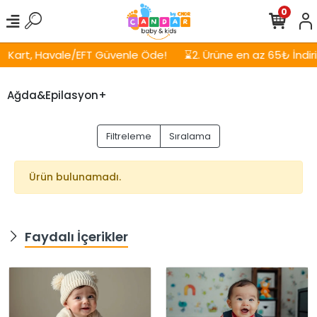
0
Kart, Havale/EFT Güvenle Öde!
⌛2. Ürüne en az 65₺ İndirim
Ağda&Epilasyon+
Filtreleme
Sıralama
Ürün bulunamadı.
Faydalı İçerikler