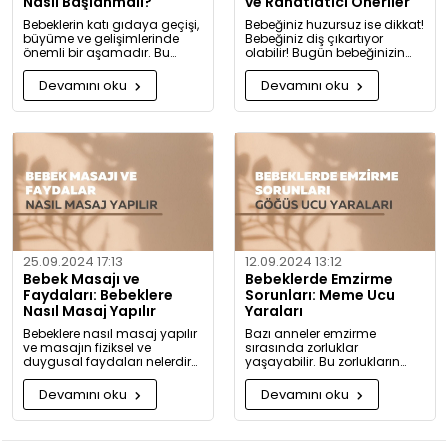
Nasıl Başlanmalı?
ve Rahatlatıcı Öneriler
Bebeklerin katı gıdaya geçişi,
Bebeğiniz huzursuz ise dikkat!
büyüme ve gelişimlerinde
Bebeğiniz diş çıkartıyor
önemli bir aşamadır. Bu
olabilir! Bugün bebeğinizin
konuda bilmeniz gerekenleri
diş çıkarma belirtilerini ve sizi
detaylıca anlattık!
rahatlatacak önerileri
Devamını oku
Devamını oku
paylaşıyoruz.
25.09.2024 17:13
12.09.2024 13:12
Bebek Masajı ve
Bebeklerde Emzirme
Faydaları: Bebeklere
Sorunları: Meme Ucu
Nasıl Masaj Yapılır
Yaraları
Bebeklere nasıl masaj yapılır
Bazı anneler emzirme
ve masajın fiziksel ve
sırasında zorluklar
duygusal faydaları nelerdir?
yaşayabilir. Bu zorlukların
Neden bugüne kadar masaj
başında meme ucu yaraları
yapmadığınıza pişman
ve emzirme sırasında
Devamını oku
Devamını oku
olacaksınız!
hissedilen acı gelir.