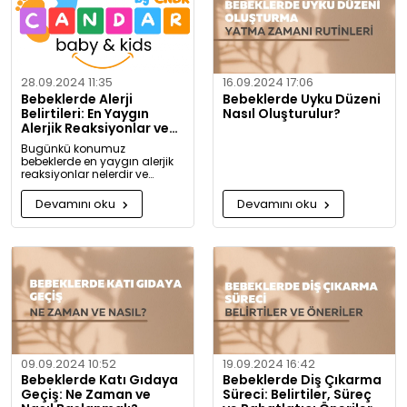
28.09.2024 11:35
16.09.2024 17:06
Bebeklerde Alerji
Bebeklerde Uyku Düzeni
Belirtileri: En Yaygın
Nasıl Oluşturulur?
Alerjik Reaksiyonlar ve
Önlemleri
Bugünkü konumuz
bebeklerde en yaygın alerjik
reaksiyonlar nelerdir ve
alerjiye karşı nasıl önlem
alınabilir? Artık alerjiye karşı
Devamını oku
Devamını oku
daha bilgili olacaksınız!
09.09.2024 10:52
19.09.2024 16:42
Bebeklerde Katı Gıdaya
Bebeklerde Diş Çıkarma
Geçiş: Ne Zaman ve
Süreci: Belirtiler, Süreç