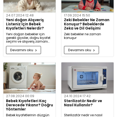
24.07.2024 12:48
17.09.2024 15:50
Yeni doğan Alışveriş
Zeki Bebekler Ne Zaman
Listeniz İçin Bebek
Konuşur? Bebeklerde
Kıyafetleri Nelerdir?
Zeka ve Dil Gelişimi
Yeni doğan bebekler için
Zeki bebekler ne zaman
gerekli giysiler, doğru kıyafet
konuşur
seçimi ve alışveriş zamanı
hakkında kapsamlı bilgiler ve
tavsiyeler.
Devamını oku
Devamını oku
27.08.2024 00:09
24.10.2024 17:42
Bebek Kıyafetleri Kaç
Sterilizatör Nedir ve
Derecede Yıkanır? Doğru
Nasıl Kullanılır?
Yöntemler
Bebek kıyafetlerinin düzgün
Sterilizatör nedir ve nasıl