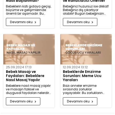
Nasıl Başlanmalı?
ve Rahatlatıcı Öneriler
Bebeklerin katı gıdaya geçişi,
Bebeğiniz huzursuz ise dikkat!
büyüme ve gelişimlerinde
Bebeğiniz diş çıkartıyor
önemli bir aşamadır. Bu
olabilir! Bugün bebeğinizin
konuda bilmeniz gerekenleri
diş çıkarma belirtilerini ve sizi
detaylıca anlattık!
rahatlatacak önerileri
Devamını oku
Devamını oku
paylaşıyoruz.
25.09.2024 17:13
12.09.2024 13:12
Bebek Masajı ve
Bebeklerde Emzirme
Faydaları: Bebeklere
Sorunları: Meme Ucu
Nasıl Masaj Yapılır
Yaraları
Bebeklere nasıl masaj yapılır
Bazı anneler emzirme
ve masajın fiziksel ve
sırasında zorluklar
duygusal faydaları nelerdir?
yaşayabilir. Bu zorlukların
Neden bugüne kadar masaj
başında meme ucu yaraları
yapmadığınıza pişman
ve emzirme sırasında
Devamını oku
Devamını oku
olacaksınız!
hissedilen acı gelir.