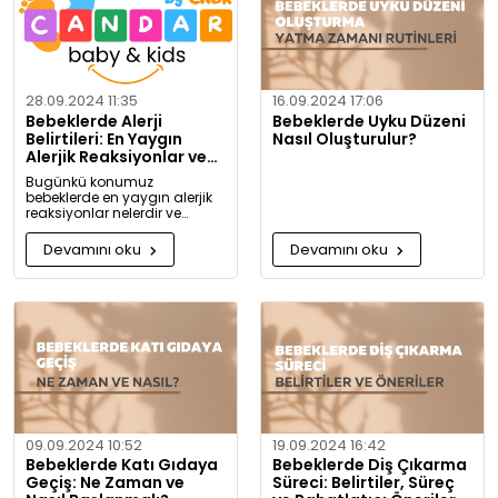
28.09.2024 11:35
16.09.2024 17:06
Bebeklerde Alerji
Bebeklerde Uyku Düzeni
Belirtileri: En Yaygın
Nasıl Oluşturulur?
Alerjik Reaksiyonlar ve
Önlemleri
Bugünkü konumuz
bebeklerde en yaygın alerjik
reaksiyonlar nelerdir ve
alerjiye karşı nasıl önlem
alınabilir? Artık alerjiye karşı
Devamını oku
Devamını oku
daha bilgili olacaksınız!
09.09.2024 10:52
19.09.2024 16:42
Bebeklerde Katı Gıdaya
Bebeklerde Diş Çıkarma
Geçiş: Ne Zaman ve
Süreci: Belirtiler, Süreç