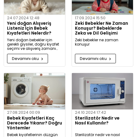
24.07.2024 12:48
17.09.2024 15:50
Yeni doğan Alışveriş
Zeki Bebekler Ne Zaman
Listeniz İçin Bebek
Konuşur? Bebeklerde
Kıyafetleri Nelerdir?
Zeka ve Dil Gelişimi
Yeni doğan bebekler için
Zeki bebekler ne zaman
gerekli giysiler, doğru kıyafet
konuşur
seçimi ve alışveriş zamanı
hakkında kapsamlı bilgiler ve
tavsiyeler.
Devamını oku
Devamını oku
27.08.2024 00:09
24.10.2024 17:42
Bebek Kıyafetleri Kaç
Sterilizatör Nedir ve
Derecede Yıkanır? Doğru
Nasıl Kullanılır?
Yöntemler
Bebek kıyafetlerinin düzgün
Sterilizatör nedir ve nasıl