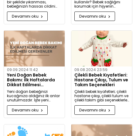
bir şekilde yıkanması,
kullanılır? Bebek sağlığını
bebeğinizin hassas cildini
korumak için hijyenin
korumak için oldukça
önemini keşfedin. Buharlı ve
önemlidir. Bu rehberde, bebek
UV sterilizatörlerle mikroplara
Devamını oku
Devamını oku
giysilerinizi nasıl ve hangi
karşı tam koruma!
koşullarda yıkamanız
gerektiği hakkında detaylı
bilgiler bulacaksınız.
09.09.2024 11:42
09.08.2024 23:59
Yeni Doğan Bebek
Çilekli Bebek Kıyafetleri:
Bakımı: İlk Haftalarda
Hastane Çıkışı, Tulum ve
Dikkat Edilmesi
Takım Seçenekleri
Gerekenler
Yeni doğan bebeğinizi
Çilekli bebek kıyafetleri; çilekli
kucağınıza aldığınız ilk anlar
hastane çıkışı, çilekli tulum ve
unutulmazdır. İşte yeni
çilekli takım gibi seçeneklerle
doğan bebek bakımında
bebeğinize tatlılık katıyor. Kız
dikkat etmeniz gerekenler:
ve erkek bebekler için özel
Devamını oku
Devamını oku
tasarlanmış, organik
pamuktan üretilmiş şık ve
rahat kıyafetleri keşfedin.