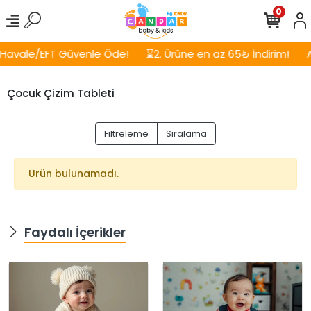
0
avale/EFT Güvenle Öde!
⌛2. Ürüne en az 65₺ İndirim!
Ayn
Çocuk Çizim Tableti
Filtreleme
Sıralama
Ürün bulunamadı.
Faydalı İçerikler