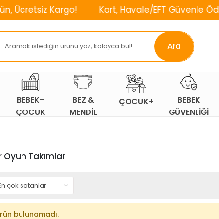
tsiz Kargo!
Kart, Havale/EFT Güvenle Öde!
⌛
Ara
Ç
BEBEK-
BEZ &
BEBEK
ÇOCUK+
ÇOCUK
MENDİL
GÜVENLİĞİ
ODASI
r Oyun Takımları
rün bulunamadı.