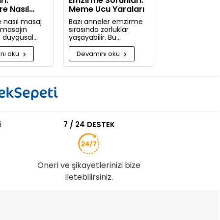
rı:
Emzirme Sorunları:
re Nasıl
Meme Ucu Yaraları
pılır
 nasıl masaj
Bazı anneler emzirme
e masajın
sırasında zorluklar
ve duygusal
yaşayabilir. Bu
 nelerdir?
zorlukların başında
güne kadar
meme ucu yaraları ve
nı oku
Devamını oku
pmadığınıza
emzirme sırasında
acaksınız!
hissedilen acı gelir.
i
7 / 24 DESTEK
Öneri ve şikayetlerinizi bize
iletebilirsiniz.