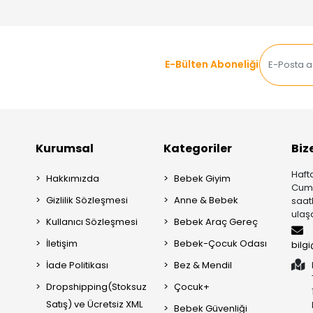
E-Bülten Aboneliği
Kurumsal
Kategoriler
Biz
Hafta
Hakkımızda
Bebek Giyim
Cuma
Gizlilik Sözleşmesi
Anne & Bebek
saat
ulaşa
Kullanıcı Sözleşmesi
Bebek Araç Gereç
İletişim
Bebek-Çocuk Odası
bilg
İade Politikası
Bez & Mendil
Dropshipping(Stoksuz
Çocuk+
Satış) ve Ücretsiz XML
Bebek Güvenliği