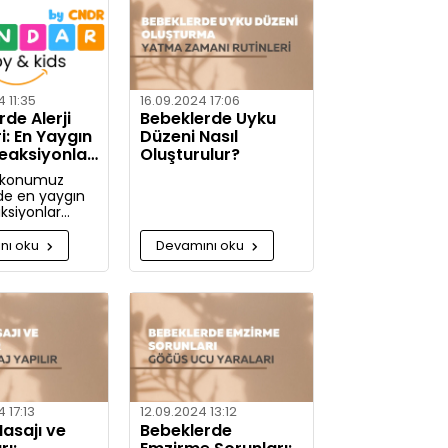
etaylı bilgiler
nız.
 11:35
16.09.2024 17:06
de Alerji
Bebeklerde Uyku
ri: En Yaygın
Düzeni Nasıl
Reaksiyonlar
Oluşturulur?
mleri
 konumuz
de en yaygın
aksiyonlar
e alerjiye karşı
m alınabilir?
nı oku
Devamını oku
jiye karşı daha
caksınız!
 17:13
12.09.2024 13:12
asajı ve
Bebeklerde