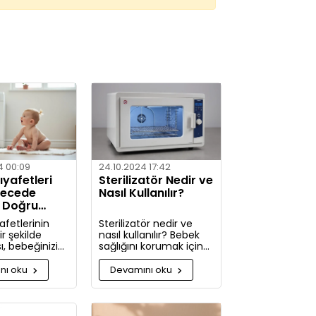
4 00:09
24.10.2024 17:42
yafetleri
Sterilizatör Nedir ve
recede
Nasıl Kullanılır?
? Doğru
ler
afetlerinin
Sterilizatör nedir ve
r şekilde
nasıl kullanılır? Bebek
, bebeğinizin
sağlığını korumak için
ldini korumak
hijyenin önemini
kça önemlidir.
keşfedin. Buharlı ve UV
nı oku
Devamını oku
rde, bebek
sterilizatörlerle
zi nasıl ve
mikroplara karşı tam
ullarda
koruma!
 gerektiği