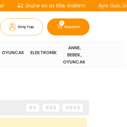
2. Ürüne en az 65₺ İndirim!
Aynı Gün, Ücretsiz K
0
Giriş Yap
Sepetim
ANNE,
OYUNCAK
ELEKTRONİK
BEBEK,
OYUNCAK