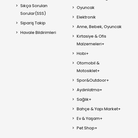
Sıkça Sorulan
Oyuncak
Sorular(SSS)
Elektronik
Sipariş Takip
Anne, Bebek, Oyuncak
Havale Bildirimleri
Kırtasiye & Ofis
Malzemeleri+
Hobi+
Otomobil &
Motosiklet+
Spor&Outdoor+
Aydınlatma+
Sağlık+
Bahçe & Yapı Market+
Ev & Yaşam+
Pet Shop+