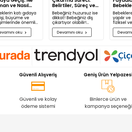
aya Geçiş: Ne
Çıkarma Süreci:
Faydala
an ve Nasıl
Belirtiler, Süreç ve
Bebekle
lanmalı?
Rahatlatıcı Öneriler
Masaj Ya
klerin katı gıdaya
Bebeğiniz huzursuz ise
Bebeklere
işi, büyüme ve
dikkat! Bebeğiniz diş
yapılır v
işimlerinde önemli
çıkartıyor olabilir!
fiziksel 
aşamadır. Bu
Bugün bebeğinizin diş
faydaları
uda bilmeniz
çıkarma belirtilerini ve
Neden bu
evamını oku
Devamını oku
Devamı
kenleri detaylıca
sizi rahatlatacak
masaj ya
ttık!
önerileri paylaşıyoruz.
pişman ol
Güvenli Alışveriş
Geniş Ürün Yelpazes
Güvenli ve kolay
Binlerce ürün ve
ödeme sistemi
kampanya seçeneği