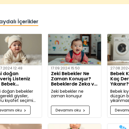
aydalı İçerikler
7.2024 12:48
17.09.2024 15:50
27.08.202
i doğan
Zeki Bebekler Ne
Bebek Kı
şveriş Listeniz
Zaman Konuşur?
Kaç De
n Bebek
Bebeklerde Zeka ve
Yıkanır
afetleri Nelerdir?
Dil Gelişimi
Yöntem
i doğan bebekler
Zeki bebekler ne
Bebek kıy
 gerekli giysiler,
zaman konuşur
düzgün bi
ru kıyafet seçimi
yıkanması
lışveriş zamanı
hassas ci
kında kapsamlı
için oldu
evamını oku
Devamını oku
Devamı
iler ve tavsiyeler.
Bu rehbe
giysilerini
hangi koş
yıkamanız