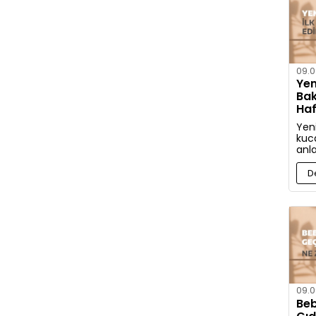
09.0
Yen
Bak
Haf
Edi
Yen
kuca
anl
İşt
bak
D
etm
09.0
Beb