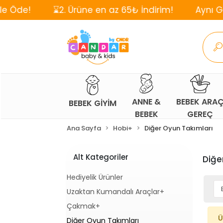
⌛2. Ürüne en az 65₺ İndirim!
Aynı Gün, Ücre
ANNE &
BEBEK ARA
BEBEK GİYİM
BEBEK
GEREÇ
Ana Sayfa
Hobi+
Diğer Oyun Takımları
Alt Kategoriler
Diğe
Hediyelik Ürünler
Uzaktan Kumandalı Araçlar+
Çakmak+
Ü
Diğer Oyun Takımları