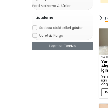
Parti Malzeme & Süsleri
Listeleme
F
Sadece stoktakileri göster
Ücretsiz Kargo
Seçimleri Temizle
24.0
Yen
Alı
İçi
Kıy
Yen
için
doğ
ve a
hak
D
bilg