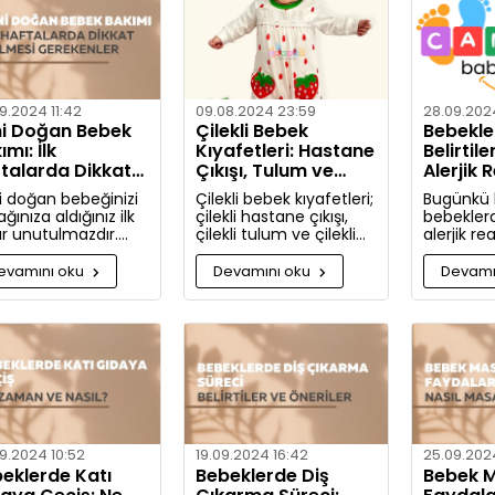
hakkında d
bulacaksı
9.2024 11:42
09.08.2024 23:59
28.09.2024
i Doğan Bebek
Çilekli Bebek
Bebekler
ımı: İlk
Kıyafetleri: Hastane
Belirtile
talarda Dikkat
Çıkışı, Tulum ve
Alerjik 
lmesi Gerekenler
Takım Seçenekleri
ve Önle
i doğan bebeğinizi
Çilekli bebek kıyafetleri;
Bugünkü
ğınıza aldığınız ilk
çilekli hastane çıkışı,
bebekler
ar unutulmazdır.
çilekli tulum ve çilekli
alerjik re
e yeni doğan bebek
takım gibi seçeneklerle
nelerdir v
ımında dikkat
bebeğinize tatlılık
nasıl önle
evamını oku
Devamını oku
Devamı
eniz gerekenler:
katıyor. Kız ve erkek
Artık aler
bebekler için özel
bilgili ola
tasarlanmış, organik
pamuktan üretilmiş şık
ve rahat kıyafetleri
keşfedin.
9.2024 10:52
19.09.2024 16:42
25.09.2024
eklerde Katı
Bebeklerde Diş
Bebek M