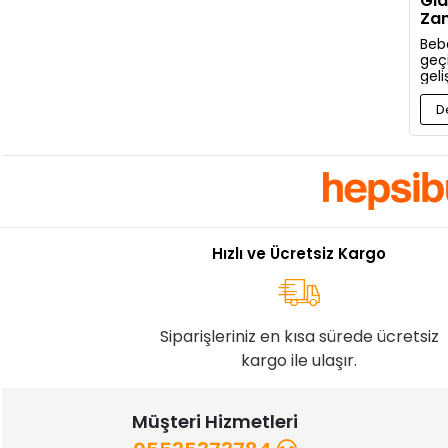
Gıd
Zam
Baş
Bebe
geç
gel
bir 
kon
D
gere
anla
Hızlı ve Ücretsiz Kargo
Siparişleriniz en kısa sürede ücretsiz
kargo ile ulaşır.
Müşteri Hizmetleri