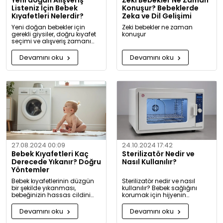
Yeni doğan Alışveriş
Zeki Bebekler Ne Zaman
Listeniz İçin Bebek
Konuşur? Bebeklerde
Kıyafetleri Nelerdir?
Zeka ve Dil Gelişimi
Yeni doğan bebekler için
Zeki bebekler ne zaman
gerekli giysiler, doğru kıyafet
konuşur
seçimi ve alışveriş zamanı
hakkında kapsamlı bilgiler ve
tavsiyeler.
Devamını oku
Devamını oku
27.08.2024 00:09
24.10.2024 17:42
Bebek Kıyafetleri Kaç
Sterilizatör Nedir ve
Derecede Yıkanır? Doğru
Nasıl Kullanılır?
Yöntemler
Bebek kıyafetlerinin düzgün
Sterilizatör nedir ve nasıl
bir şekilde yıkanması,
kullanılır? Bebek sağlığını
bebeğinizin hassas cildini
korumak için hijyenin
korumak için oldukça
önemini keşfedin. Buharlı ve
önemlidir. Bu rehberde, bebek
UV sterilizatörlerle mikroplara
Devamını oku
Devamını oku
giysilerinizi nasıl ve hangi
karşı tam koruma!
koşullarda yıkamanız