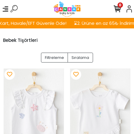
0
, Havale/EFT Güvenle Öde!
⌛2. Ürüne en az 65₺ İndirim!
Bebek Tişörtleri
Filtreleme
Sıralama