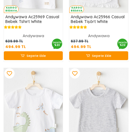
KARGO
KARGO
BEDAVA
BEDAVA
Andywawa Ac25969 Casual
Andywawa Ac25966 Casual
Bebek Tshırt White
Bebek Tişört White
Andywawa
Andywawa
494.99 TL
494.99 TL
639.99 TL
637.99 TL
Sepette
Sepette
%23
%22
494.99 TL
494.99 TL
Sepete Ekle
Sepete Ekle
Sepete Ekle
Sepete Ekle