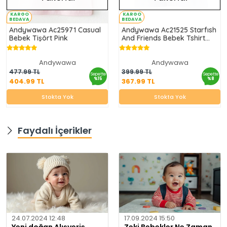
KARGO
KARGO
BEDAVA
BEDAVA
Andywawa Ac25971 Casual
Andywawa Ac21525 Starfısh
Bebek Tişört Pink
And Friends Bebek Tshirt
Ekru
Andywawa
Andywawa
404.99 TL
367.99 TL
477.99 TL
399.99 TL
Sepette
Sepette
%15
%8
404.99 TL
367.99 TL
Stokta Yok
Stokta Yok
Stokta Yok
Stokta Yok
Faydalı İçerikler
24.07.2024 12:48
17.09.2024 15:50