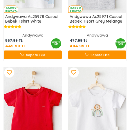
KARGO
KARGO
BEDAVA
BEDAVA
Andywawa Ac25978 Casual
Andywawa Ac25971 Casual
Bebek Tshırt White
Bebek Tişört Grey Melange
Andywawa
Andywawa
449.99 TL
404.99 TL
557.99 TL
477.99 TL
Sepette
Sepette
%19
%15
449.99 TL
404.99 TL
Sepete Ekle
Sepete Ekle
Sepete Ekle
Sepete Ekle