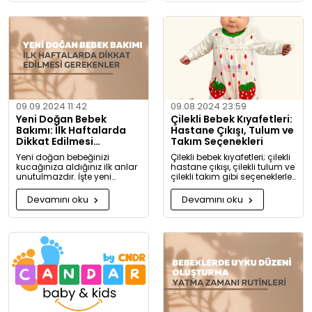
gerektiği hakkında detaylı
bilgiler bulacaksınız.
09.09.2024 11:42
09.08.2024 23:59
Yeni Doğan Bebek
Çilekli Bebek Kıyafetleri:
Bakımı: İlk Haftalarda
Hastane Çıkışı, Tulum ve
Dikkat Edilmesi
Takım Seçenekleri
Gerekenler
Yeni doğan bebeğinizi
Çilekli bebek kıyafetleri; çilekli
kucağınıza aldığınız ilk anlar
hastane çıkışı, çilekli tulum ve
unutulmazdır. İşte yeni
çilekli takım gibi seçeneklerle
doğan bebek bakımında
bebeğinize tatlılık katıyor. Kız
dikkat etmeniz gerekenler:
ve erkek bebekler için özel
Devamını oku
Devamını oku
tasarlanmış, organik
pamuktan üretilmiş şık ve
rahat kıyafetleri keşfedin.