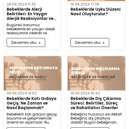
28.09.2024 11:35
16.09.2024 17:06
Bebeklerde Alerji
Bebeklerde Uyku Düzeni
Belirtileri: En Yaygın
Nasıl Oluşturulur?
Alerjik Reaksiyonlar ve
Önlemleri
Bugünkü konumuz
bebeklerde en yaygın alerjik
reaksiyonlar nelerdir ve
alerjiye karşı nasıl önlem
alınabilir? Artık alerjiye karşı
Devamını oku
Devamını oku
daha bilgili olacaksınız!
09.09.2024 10:52
19.09.2024 16:42
Bebeklerde Katı Gıdaya
Bebeklerde Diş Çıkarma
Geçiş: Ne Zaman ve
Süreci: Belirtiler, Süreç
Nasıl Başlanmalı?
ve Rahatlatıcı Öneriler
Bebeklerin katı gıdaya geçişi,
Bebeğiniz huzursuz ise dikkat!
büyüme ve gelişimlerinde
Bebeğiniz diş çıkartıyor
önemli bir aşamadır. Bu
olabilir! Bugün bebeğinizin
konuda bilmeniz gerekenleri
diş çıkarma belirtilerini ve sizi