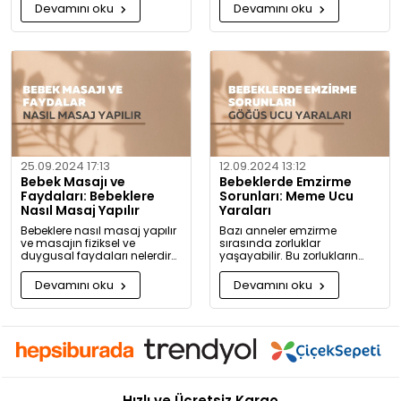
detaylıca anlattık!
rahatlatacak önerileri
Devamını oku
Devamını oku
paylaşıyoruz.
25.09.2024 17:13
12.09.2024 13:12
Bebek Masajı ve
Bebeklerde Emzirme
Faydaları: Bebeklere
Sorunları: Meme Ucu
Nasıl Masaj Yapılır
Yaraları
Bebeklere nasıl masaj yapılır
Bazı anneler emzirme
ve masajın fiziksel ve
sırasında zorluklar
duygusal faydaları nelerdir?
yaşayabilir. Bu zorlukların
Neden bugüne kadar masaj
başında meme ucu yaraları
yapmadığınıza pişman
ve emzirme sırasında
Devamını oku
Devamını oku
olacaksınız!
hissedilen acı gelir.
Hızlı ve Ücretsiz Kargo