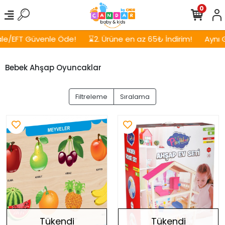
0
nle Öde!
⌛2. Ürüne en az 65₺ İndirim!
Aynı Gün, Ücretsiz
Bebek Ahşap Oyuncaklar
Filtreleme
Sıralama
Tükendi
Tükendi