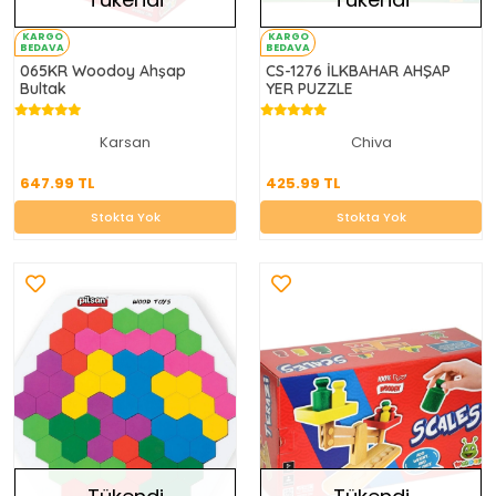
KARGO
KARGO
BEDAVA
BEDAVA
065KR Woodoy Ahşap
CS-1276 İLKBAHAR AHŞAP
Bultak
YER PUZZLE
Karsan
Chiva
647.99 TL
425.99 TL
647.99 TL
425.99 TL
Stokta Yok
Stokta Yok
Stokta Yok
Stokta Yok