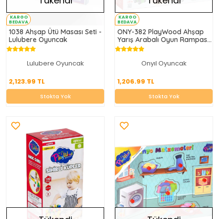
Tükendi
Tükendi
KARGO
KARGO
BEDAVA
BEDAVA
1038 Ahşap Ütü Masası Seti -
ONY-382 PlayWood Ahşap
Lulubere Oyuncak
Yarış Arabalı Oyun Rampası-
Onyıl
Lulubere Oyuncak
Onyıl Oyuncak
2,123.99 TL
1,206.99 TL
2,123.99 TL
1,206.99 TL
Stokta Yok
Stokta Yok
Stokta Yok
Stokta Yok