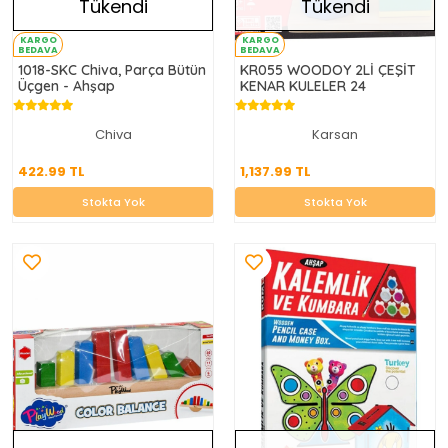
Tükendi
Tükendi
KARGO
KARGO
BEDAVA
BEDAVA
1018-SKC Chiva, Parça Bütün
KR055 WOODOY 2Lİ ÇEŞİT
Üçgen - Ahşap
KENAR KULELER 24
Chiva
Karsan
422.99 TL
1,137.99 TL
422.99 TL
1,137.99 TL
Stokta Yok
Stokta Yok
Stokta Yok
Stokta Yok