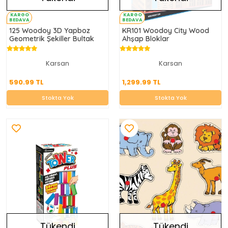
KARGO
KARGO
BEDAVA
BEDAVA
125 Woodoy 3D Yapboz
KR101 Woodoy City Wood
Geometrik Şekiller Bultak
Ahşap Bloklar
Karsan
Karsan
590.99 TL
1,299.99 TL
590.99 TL
1,299.99 TL
Stokta Yok
Stokta Yok
Stokta Yok
Stokta Yok
Tükendi
Tükendi