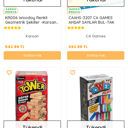
KARGO
KARGO
BEDAVA
BEDAVA
KR006 Woodoy Renkli
CAAHS-3207 CA GAMES
Geometrik Şekiller -Karsan
AHŞAP SAYILAR BUL-TAK
Oyuncak
Karsan
CA Games
542.99 TL
342.99 TL
542.99 TL
342.99 TL
Stokta Yok
Stokta Yok
Stokta Yok
Stokta Yok
Tükendi
Tükendi