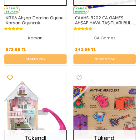
KARGO
KARGO
BEDAVA
BEDAVA
KR116 Ahşap Domino Oyunu -
CAAHS-3202 CA GAMES
Karsan Oyuncak
AHŞAP HAVA TAŞITLARI BUL-
TAK
Karsan
CA Games
573.99 TL
342.99 TL
573.99 TL
342.99 TL
Stokta Yok
Stokta Yok
Stokta Yok
Stokta Yok
Tükendi
Tükendi