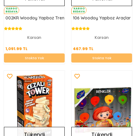
KARGO
KARGO
BEDAVA
BEDAVA
002KR Woodoy Yapboz Tren
106 Woodoy Yapboz Araçlar
Karsan
Karsan
1,091.99 TL
467.99 TL
1,091.99 TL
467.99 TL
Stokta Yok
Stokta Yok
Stokta Yok
Stokta Yok
Tükendi
Tükendi