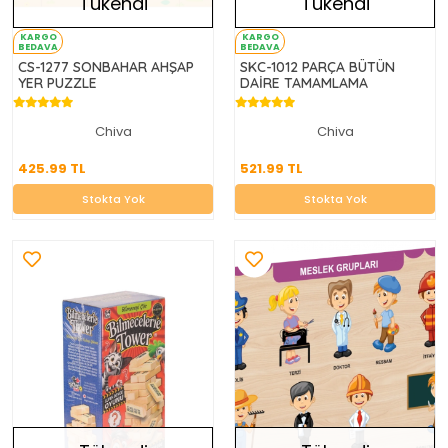
Tükendi
Tükendi
KARGO
KARGO
BEDAVA
BEDAVA
CS-1277 SONBAHAR AHŞAP
SKC-1012 PARÇA BÜTÜN
YER PUZZLE
DAİRE TAMAMLAMA
Chiva
Chiva
425.99 TL
521.99 TL
425.99 TL
521.99 TL
Stokta Yok
Stokta Yok
Stokta Yok
Stokta Yok