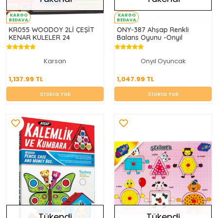
KARGO
KARGO
BEDAVA
BEDAVA
KR055 WOODOY 2Lİ ÇEŞİT
ONY-387 Ahşap Renkli
KENAR KULELER 24
Balans Oyunu -Onyıl
Karsan
Onyıl Oyuncak
1,137.99 TL
1,047.99 TL
1,137.99 TL
1,047.99 TL
Stokta Yok
Stokta Yok
Stokta Yok
Stokta Yok
Tükendi
Tükendi