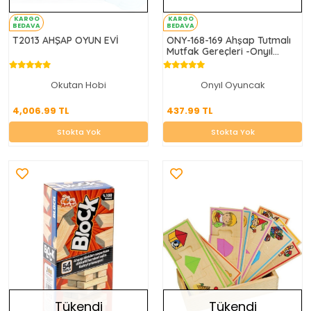
KARGO
KARGO
BEDAVA
BEDAVA
T2013 AHŞAP OYUN EVİ
ONY-168-169 Ahşap Tutmalı
Mutfak Gereçleri -Onyıl
Oyuncak
Okutan Hobi
Onyıl Oyuncak
4,006.99 TL
437.99 TL
4,006.99 TL
437.99 TL
Stokta Yok
Stokta Yok
Stokta Yok
Stokta Yok
Tükendi
Tükendi