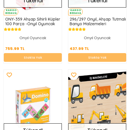
Tükendi
Tükendi
KARGO
KARGO
BEDAVA
BEDAVA
ONY-359 Ahşap Sihirli Küpler
296/297 Onyıl, Ahşap Tutmalı
100 Parça -Onyıl Oyuncak
Banyo Malzemeleri
Onyıl Oyuncak
Onyıl Oyuncak
755.99 TL
437.99 TL
755.99 TL
437.99 TL
Stokta Yok
Stokta Yok
Stokta Yok
Stokta Yok