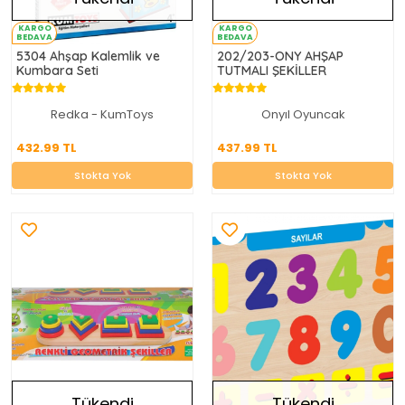
KARGO
KARGO
BEDAVA
BEDAVA
5304 Ahşap Kalemlik ve
202/203-ONY AHŞAP
Kumbara Seti
TUTMALI ŞEKİLLER
Redka - KumToys
Onyıl Oyuncak
432.99 TL
437.99 TL
432.99 TL
437.99 TL
Stokta Yok
Stokta Yok
Stokta Yok
Stokta Yok
Tükendi
Tükendi