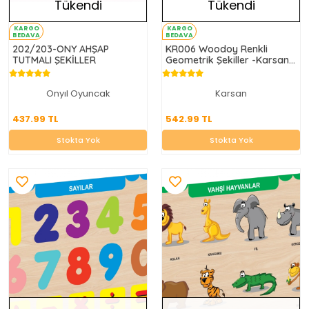
Tükendi
Tükendi
KARGO
KARGO
BEDAVA
BEDAVA
202/203-ONY AHŞAP
KR006 Woodoy Renkli
TUTMALI ŞEKİLLER
Geometrik Şekiller -Karsan
Oyuncak
Onyıl Oyuncak
Karsan
437.99 TL
542.99 TL
437.99 TL
542.99 TL
Stokta Yok
Stokta Yok
Stokta Yok
Stokta Yok