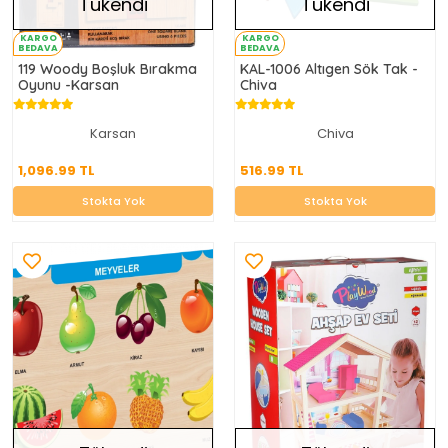
Tükendi
Tükendi
KARGO
KARGO
BEDAVA
BEDAVA
119 Woody Boşluk Bırakma
KAL-1006 Altıgen Sök Tak -
Oyunu -Karsan
Chiva
Karsan
Chiva
1,096.99 TL
516.99 TL
1,096.99 TL
516.99 TL
Stokta Yok
Stokta Yok
Stokta Yok
Stokta Yok