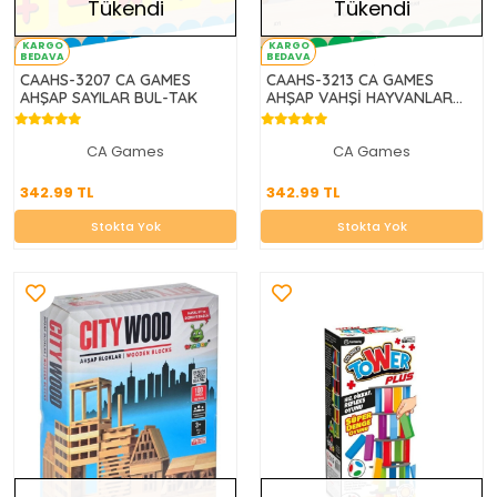
Tükendi
Tükendi
KARGO
KARGO
BEDAVA
BEDAVA
CAAHS-3207 CA GAMES
CAAHS-3213 CA GAMES
AHŞAP SAYILAR BUL-TAK
AHŞAP VAHŞİ HAYVANLAR
BUL-TAK
CA Games
CA Games
342.99 TL
342.99 TL
342.99 TL
342.99 TL
Stokta Yok
Stokta Yok
Stokta Yok
Stokta Yok