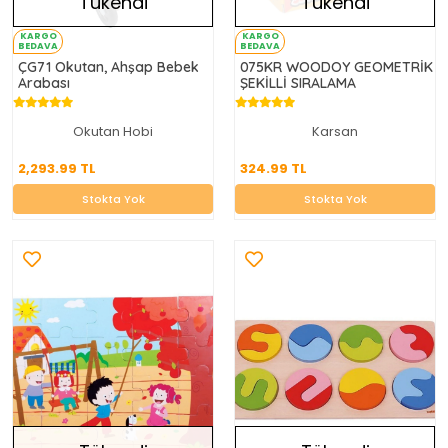
Tükendi
Tükendi
KARGO
KARGO
BEDAVA
BEDAVA
ÇG71 Okutan, Ahşap Bebek
075KR WOODOY GEOMETRİK
Arabası
ŞEKİLLİ SIRALAMA
Okutan Hobi
Karsan
2,293.99 TL
324.99 TL
2,293.99 TL
324.99 TL
Stokta Yok
Stokta Yok
Stokta Yok
Stokta Yok