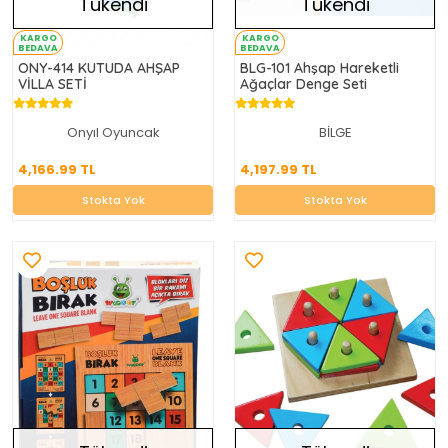
Tükendi
Tükendi
KARGO
KARGO
BEDAVA
BEDAVA
ONY-414 KUTUDA AHŞAP
BLG-101 Ahşap Hareketli
VİLLA SETİ
Ağaçlar Denge Seti
Onyıl Oyuncak
BİLGE
4,166.99 TL
4,197.99 TL
4,166.99 TL
4,197.99 TL
Stokta Yok
Stokta Yok
Stokta Yok
Stokta Yok