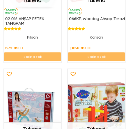
Tükendi
Tükendi
KARGO
KARGO
BEDAVA
BEDAVA
02 016 AHŞAP PETEK
066KR Woodoy Ahşap Terazi
TANGRAM
Pilsan
Karsan
672.99 TL
1,050.99 TL
672.99 TL
1,050.99 TL
Stokta Yok
Stokta Yok
Stokta Yok
Stokta Yok