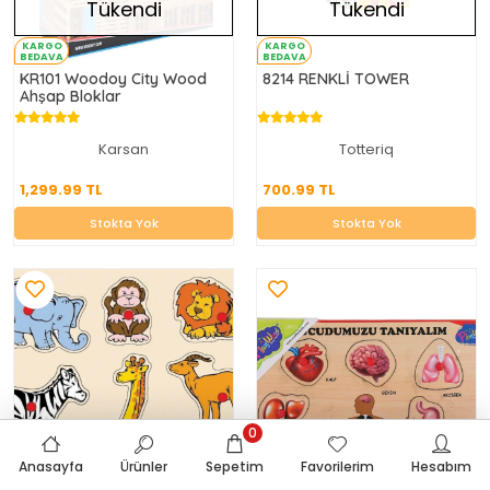
Tükendi
Tükendi
KARGO
KARGO
BEDAVA
BEDAVA
KR101 Woodoy City Wood
8214 RENKLİ TOWER
Ahşap Bloklar
Karsan
Totteriq
1,299.99 TL
700.99 TL
1,299.99 TL
700.99 TL
Stokta Yok
Stokta Yok
Stokta Yok
Stokta Yok
0
Anasayfa
Ürünler
Sepetim
Favorilerim
Hesabım