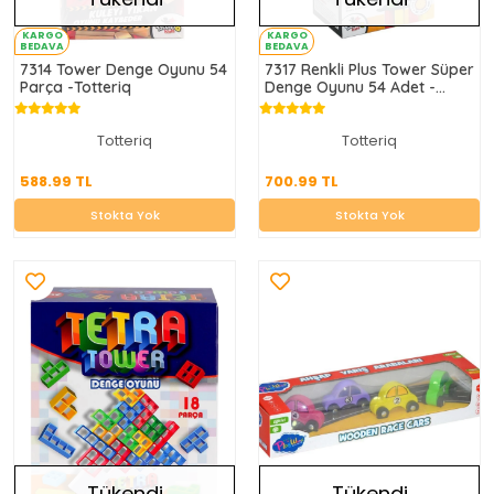
KARGO
KARGO
BEDAVA
BEDAVA
7314 Tower Denge Oyunu 54
7317 Renkli Plus Tower Süper
Parça -Totteriq
Denge Oyunu 54 Adet -
Totteriq
Totteriq
Totteriq
588.99 TL
700.99 TL
588.99 TL
700.99 TL
Stokta Yok
Stokta Yok
Stokta Yok
Stokta Yok
Tükendi
Tükendi