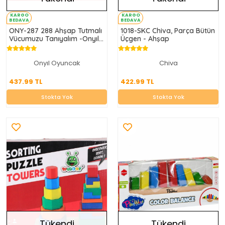
KARGO
KARGO
BEDAVA
BEDAVA
ONY-287 288 Ahşap Tutmalı
1018-SKC Chiva, Parça Bütün
Vücumuzu Tanıyalım -Onyıl
Üçgen - Ahşap
Oyuncak
Onyıl Oyuncak
Chiva
437.99 TL
422.99 TL
437.99 TL
422.99 TL
Stokta Yok
Stokta Yok
Stokta Yok
Stokta Yok
Tükendi
Tükendi