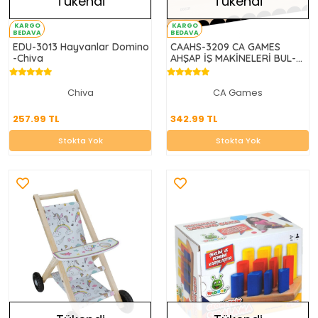
Tükendi
Tükendi
KARGO
KARGO
BEDAVA
BEDAVA
EDU-3013 Hayvanlar Domino
CAAHS-3209 CA GAMES
-Chiva
AHŞAP İŞ MAKİNELERİ BUL-
TAK
Chiva
CA Games
257.99 TL
342.99 TL
257.99 TL
342.99 TL
Stokta Yok
Stokta Yok
Stokta Yok
Stokta Yok