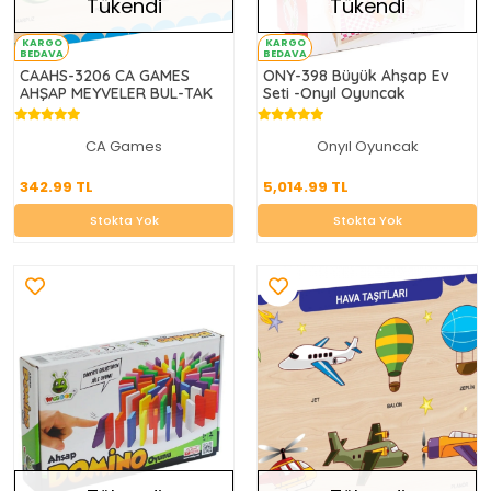
Tükendi
Tükendi
KARGO
KARGO
BEDAVA
BEDAVA
CAAHS-3206 CA GAMES
ONY-398 Büyük Ahşap Ev
AHŞAP MEYVELER BUL-TAK
Seti -Onyıl Oyuncak
CA Games
Onyıl Oyuncak
342.99 TL
5,014.99 TL
342.99 TL
5,014.99 TL
Stokta Yok
Stokta Yok
Stokta Yok
Stokta Yok