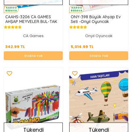
KARGO
KARGO
BEDAVA
BEDAVA
CAAHS-3206 CA GAMES
ONY-398 Büyük Ahşap Ev
AHŞAP MEYVELER BUL-TAK
Seti -Onyıl Oyuncak
CA Games
Onyıl Oyuncak
342.99 TL
5,014.99 TL
342.99 TL
5,014.99 TL
Stokta Yok
Stokta Yok
Stokta Yok
Stokta Yok
Tükendi
Tükendi