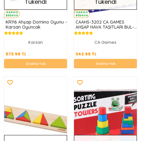
Tükendi
Tükendi
KARGO
KARGO
BEDAVA
BEDAVA
KR116 Ahşap Domino Oyunu -
CAAHS-3202 CA GAMES
Karsan Oyuncak
AHŞAP HAVA TAŞITLARI BUL-
TAK
Karsan
CA Games
573.99 TL
342.99 TL
573.99 TL
342.99 TL
Stokta Yok
Stokta Yok
Stokta Yok
Stokta Yok