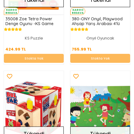
KARGO
KARGO
BEDAVA
BEDAVA
35008 Zoe Tetra Power
380-ONY Onyıl, Playwood
Denge Oyunu -KS Game
Ahşap Yarış Arabası 4'lü
KS Puzzle
Onyıl Oyuncak
424.99 TL
755.99 TL
424.99 TL
755.99 TL
Stokta Yok
Stokta Yok
Stokta Yok
Stokta Yok
Tükendi
Tükendi