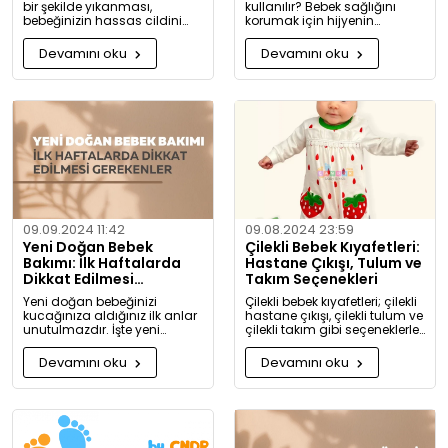
bir şekilde yıkanması,
kullanılır? Bebek sağlığını
bebeğinizin hassas cildini
korumak için hijyenin
korumak için oldukça
önemini keşfedin. Buharlı ve
önemlidir. Bu rehberde, bebek
UV sterilizatörlerle mikroplara
Devamını oku
Devamını oku
giysilerinizi nasıl ve hangi
karşı tam koruma!
koşullarda yıkamanız
gerektiği hakkında detaylı
bilgiler bulacaksınız.
09.09.2024 11:42
09.08.2024 23:59
Yeni Doğan Bebek
Çilekli Bebek Kıyafetleri:
Bakımı: İlk Haftalarda
Hastane Çıkışı, Tulum ve
Dikkat Edilmesi
Takım Seçenekleri
Gerekenler
Yeni doğan bebeğinizi
Çilekli bebek kıyafetleri; çilekli
kucağınıza aldığınız ilk anlar
hastane çıkışı, çilekli tulum ve
unutulmazdır. İşte yeni
çilekli takım gibi seçeneklerle
doğan bebek bakımında
bebeğinize tatlılık katıyor. Kız
dikkat etmeniz gerekenler:
ve erkek bebekler için özel
Devamını oku
Devamını oku
tasarlanmış, organik
pamuktan üretilmiş şık ve
rahat kıyafetleri keşfedin.