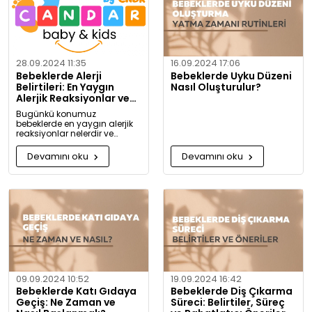
28.09.2024 11:35
16.09.2024 17:06
Bebeklerde Alerji
Bebeklerde Uyku Düzeni
Belirtileri: En Yaygın
Nasıl Oluşturulur?
Alerjik Reaksiyonlar ve
Önlemleri
Bugünkü konumuz
bebeklerde en yaygın alerjik
reaksiyonlar nelerdir ve
alerjiye karşı nasıl önlem
alınabilir? Artık alerjiye karşı
Devamını oku
Devamını oku
daha bilgili olacaksınız!
09.09.2024 10:52
19.09.2024 16:42
Bebeklerde Katı Gıdaya
Bebeklerde Diş Çıkarma
Geçiş: Ne Zaman ve
Süreci: Belirtiler, Süreç