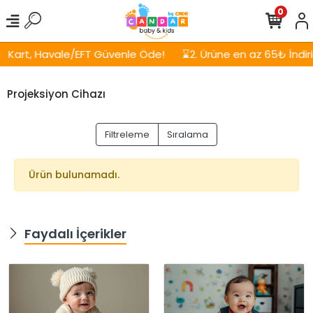
0
Kart, Havale/EFT Güvenle Öde!
⌛2. Ürüne en az 65₺ İndirim
Projeksiyon Cihazı
Filtreleme
Sıralama
Ürün bulunamadı.
Faydalı İçerikler