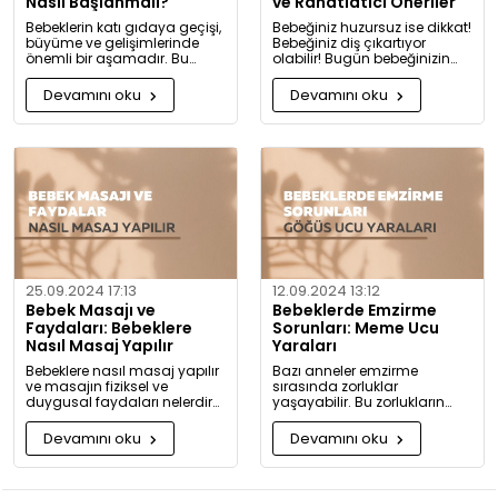
Nasıl Başlanmalı?
ve Rahatlatıcı Öneriler
Bebeklerin katı gıdaya geçişi,
Bebeğiniz huzursuz ise dikkat!
büyüme ve gelişimlerinde
Bebeğiniz diş çıkartıyor
önemli bir aşamadır. Bu
olabilir! Bugün bebeğinizin
konuda bilmeniz gerekenleri
diş çıkarma belirtilerini ve sizi
detaylıca anlattık!
rahatlatacak önerileri
Devamını oku
Devamını oku
paylaşıyoruz.
25.09.2024 17:13
12.09.2024 13:12
Bebek Masajı ve
Bebeklerde Emzirme
Faydaları: Bebeklere
Sorunları: Meme Ucu
Nasıl Masaj Yapılır
Yaraları
Bebeklere nasıl masaj yapılır
Bazı anneler emzirme
ve masajın fiziksel ve
sırasında zorluklar
duygusal faydaları nelerdir?
yaşayabilir. Bu zorlukların
Neden bugüne kadar masaj
başında meme ucu yaraları
yapmadığınıza pişman
ve emzirme sırasında
Devamını oku
Devamını oku
olacaksınız!
hissedilen acı gelir.