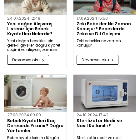
24.07.2024 12:48
17.09.2024 15:50
Yeni doğan Alışveriş
Zeki Bebekler Ne Zaman
Listeniz İçin Bebek
Konuşur? Bebeklerde
Kıyafetleri Nelerdir?
Zeka ve Dil Gelişimi
Yeni doğan bebekler için
Zeki bebekler ne zaman
gerekli giysiler, doğru kıyafet
konuşur
seçimi ve alışveriş zamanı
hakkında kapsamlı bilgiler ve
tavsiyeler.
Devamını oku
Devamını oku
27.08.2024 00:09
24.10.2024 17:42
Bebek Kıyafetleri Kaç
Sterilizatör Nedir ve
Derecede Yıkanır? Doğru
Nasıl Kullanılır?
Yöntemler
Bebek kıyafetlerinin düzgün
Sterilizatör nedir ve nasıl