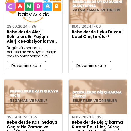
28.09.2024 11:35
16.09.2024 17:06
Bebeklerde Alerji
Bebeklerde Uyku Düzeni
Belirtileri: En Yaygın
Nasıl Oluşturulur?
Alerjik Reaksiyonlar ve
Önlemleri
Bugünkü konumuz
bebeklerde en yaygın alerjik
reaksiyonlar nelerdir ve
alerjiye karşı nasıl önlem
alınabilir? Artık alerjiye karşı
Devamını oku
Devamını oku
daha bilgili olacaksınız!
09.09.2024 10:52
19.09.2024 16:42
Bebeklerde Katı Gıdaya
Bebeklerde Diş Çıkarma
Geçiş: Ne Zaman ve
Süreci: Belirtiler, Süreç