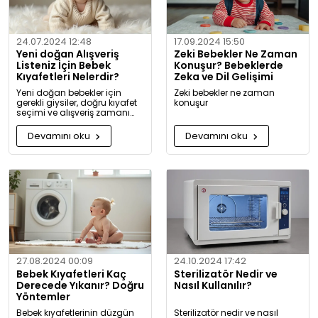
24.07.2024 12:48
17.09.2024 15:50
Yeni doğan Alışveriş
Zeki Bebekler Ne Zaman
Listeniz İçin Bebek
Konuşur? Bebeklerde
Kıyafetleri Nelerdir?
Zeka ve Dil Gelişimi
Yeni doğan bebekler için
Zeki bebekler ne zaman
gerekli giysiler, doğru kıyafet
konuşur
seçimi ve alışveriş zamanı
hakkında kapsamlı bilgiler ve
tavsiyeler.
Devamını oku
Devamını oku
27.08.2024 00:09
24.10.2024 17:42
Bebek Kıyafetleri Kaç
Sterilizatör Nedir ve
Derecede Yıkanır? Doğru
Nasıl Kullanılır?
Yöntemler
Bebek kıyafetlerinin düzgün
Sterilizatör nedir ve nasıl