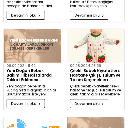
bir şekilde yıkanması,
kullanılır? Bebek sağlığını
bebeğinizin hassas cildini
korumak için hijyenin
korumak için oldukça
önemini keşfedin. Buharlı ve
önemlidir. Bu rehberde, bebek
UV sterilizatörlerle mikroplara
Devamını oku
Devamını oku
giysilerinizi nasıl ve hangi
karşı tam koruma!
koşullarda yıkamanız
gerektiği hakkında detaylı
bilgiler bulacaksınız.
09.09.2024 11:42
09.08.2024 23:59
Yeni Doğan Bebek
Çilekli Bebek Kıyafetleri:
Bakımı: İlk Haftalarda
Hastane Çıkışı, Tulum ve
Dikkat Edilmesi
Takım Seçenekleri
Gerekenler
Yeni doğan bebeğinizi
Çilekli bebek kıyafetleri; çilekli
kucağınıza aldığınız ilk anlar
hastane çıkışı, çilekli tulum ve
unutulmazdır. İşte yeni
çilekli takım gibi seçeneklerle
doğan bebek bakımında
bebeğinize tatlılık katıyor. Kız
dikkat etmeniz gerekenler:
ve erkek bebekler için özel
Devamını oku
Devamını oku
tasarlanmış, organik
pamuktan üretilmiş şık ve
rahat kıyafetleri keşfedin.