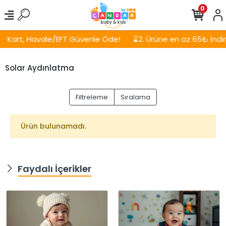
0
Kart, Havale/EFT Güvenle Öde!
⌛2. Ürüne en az 65₺ İndirim
Solar Aydınlatma
Filtreleme
Sıralama
Ürün bulunamadı.
Faydalı İçerikler