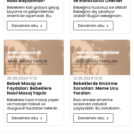
Nasıl Başlanmalı?
ve Rahatlatıcı Öneriler
Bebeklerin katı gıdaya geçişi,
Bebeğiniz huzursuz ise dikkat!
büyüme ve gelişimlerinde
Bebeğiniz diş çıkartıyor
önemli bir aşamadır. Bu
olabilir! Bugün bebeğinizin
konuda bilmeniz gerekenleri
diş çıkarma belirtilerini ve sizi
detaylıca anlattık!
rahatlatacak önerileri
Devamını oku
Devamını oku
paylaşıyoruz.
25.09.2024 17:13
12.09.2024 13:12
Bebek Masajı ve
Bebeklerde Emzirme
Faydaları: Bebeklere
Sorunları: Meme Ucu
Nasıl Masaj Yapılır
Yaraları
Bebeklere nasıl masaj yapılır
Bazı anneler emzirme
ve masajın fiziksel ve
sırasında zorluklar
duygusal faydaları nelerdir?
yaşayabilir. Bu zorlukların
Neden bugüne kadar masaj
başında meme ucu yaraları
yapmadığınıza pişman
ve emzirme sırasında
Devamını oku
Devamını oku
olacaksınız!
hissedilen acı gelir.