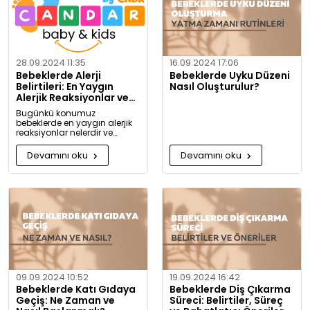
28.09.2024 11:35
16.09.2024 17:06
Bebeklerde Alerji
Bebeklerde Uyku Düzeni
Belirtileri: En Yaygın
Nasıl Oluşturulur?
Alerjik Reaksiyonlar ve
Önlemleri
Bugünkü konumuz
bebeklerde en yaygın alerjik
reaksiyonlar nelerdir ve
alerjiye karşı nasıl önlem
alınabilir? Artık alerjiye karşı
Devamını oku
Devamını oku
daha bilgili olacaksınız!
09.09.2024 10:52
19.09.2024 16:42
Bebeklerde Katı Gıdaya
Bebeklerde Diş Çıkarma
Geçiş: Ne Zaman ve
Süreci: Belirtiler, Süreç