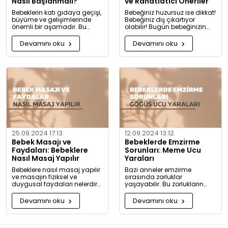
Nasıl Başlanmalı?
ve Rahatlatıcı Öneriler
Bebeklerin katı gıdaya geçişi,
Bebeğiniz huzursuz ise dikkat!
büyüme ve gelişimlerinde
Bebeğiniz diş çıkartıyor
önemli bir aşamadır. Bu
olabilir! Bugün bebeğinizin
konuda bilmeniz gerekenleri
diş çıkarma belirtilerini ve sizi
detaylıca anlattık!
rahatlatacak önerileri
Devamını oku
Devamını oku
paylaşıyoruz.
25.09.2024 17:13
12.09.2024 13:12
Bebek Masajı ve
Bebeklerde Emzirme
Faydaları: Bebeklere
Sorunları: Meme Ucu
Nasıl Masaj Yapılır
Yaraları
Bebeklere nasıl masaj yapılır
Bazı anneler emzirme
ve masajın fiziksel ve
sırasında zorluklar
duygusal faydaları nelerdir?
yaşayabilir. Bu zorlukların
Neden bugüne kadar masaj
başında meme ucu yaraları
yapmadığınıza pişman
ve emzirme sırasında
Devamını oku
Devamını oku
olacaksınız!
hissedilen acı gelir.