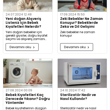
24.07.2024 12:48
17.09.2024 15:50
Yeni doğan Alışveriş
Zeki Bebekler Ne Zaman
Listeniz İçin Bebek
Konuşur? Bebeklerde
Kıyafetleri Nelerdir?
Zeka ve Dil Gelişimi
Yeni doğan bebekler için
Zeki bebekler ne zaman
gerekli giysiler, doğru kıyafet
konuşur
seçimi ve alışveriş zamanı
hakkında kapsamlı bilgiler ve
tavsiyeler.
Devamını oku
Devamını oku
27.08.2024 00:09
24.10.2024 17:42
Bebek Kıyafetleri Kaç
Sterilizatör Nedir ve
Derecede Yıkanır? Doğru
Nasıl Kullanılır?
Yöntemler
Bebek kıyafetlerinin düzgün
Sterilizatör nedir ve nasıl