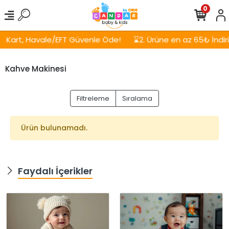
0
Kart, Havale/EFT Güvenle Öde!
⌛2. Ürüne en az 65₺ İndirim
Kahve Makinesi
Filtreleme
Sıralama
Ürün bulunamadı.
Faydalı İçerikler