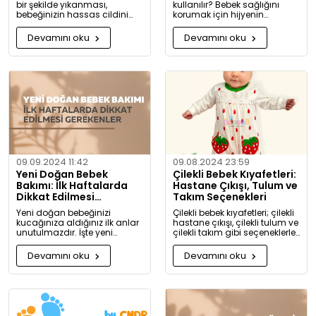
bir şekilde yıkanması,
kullanılır? Bebek sağlığını
bebeğinizin hassas cildini
korumak için hijyenin
korumak için oldukça
önemini keşfedin. Buharlı ve
önemlidir. Bu rehberde, bebek
UV sterilizatörlerle mikroplara
Devamını oku
Devamını oku
giysilerinizi nasıl ve hangi
karşı tam koruma!
koşullarda yıkamanız
gerektiği hakkında detaylı
bilgiler bulacaksınız.
09.09.2024 11:42
09.08.2024 23:59
Yeni Doğan Bebek
Çilekli Bebek Kıyafetleri:
Bakımı: İlk Haftalarda
Hastane Çıkışı, Tulum ve
Dikkat Edilmesi
Takım Seçenekleri
Gerekenler
Yeni doğan bebeğinizi
Çilekli bebek kıyafetleri; çilekli
kucağınıza aldığınız ilk anlar
hastane çıkışı, çilekli tulum ve
unutulmazdır. İşte yeni
çilekli takım gibi seçeneklerle
doğan bebek bakımında
bebeğinize tatlılık katıyor. Kız
dikkat etmeniz gerekenler:
ve erkek bebekler için özel
Devamını oku
Devamını oku
tasarlanmış, organik
pamuktan üretilmiş şık ve
rahat kıyafetleri keşfedin.