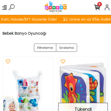
0
rt, Havale/EFT Güvenle Öde!
⌛2. Ürüne en az 65₺ İndirim!
Bebek Banyo Oyuncağı
Filtreleme
Sıralama
Tükendi