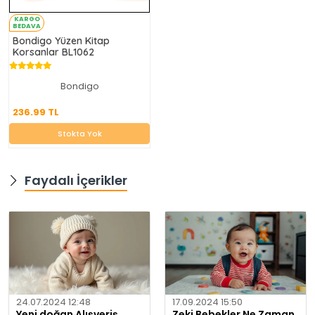
KARGO
BEDAVA
Bondigo Yüzen Kitap
Korsanlar BL1062
Bondigo
236.99 TL
236.99 TL
Stokta Yok
Stokta Yok
Faydalı İçerikler
24.07.2024 12:48
17.09.2024 15:50
Yeni doğan Alışveriş
Zeki Bebekler Ne Zaman