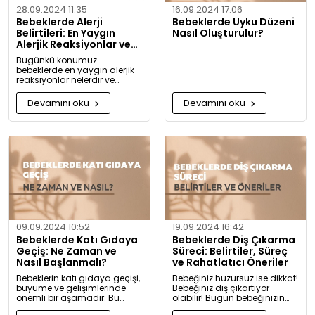
28.09.2024 11:35
16.09.2024 17:06
Bebeklerde Alerji
Bebeklerde Uyku Düzeni
Belirtileri: En Yaygın
Nasıl Oluşturulur?
Alerjik Reaksiyonlar ve
Önlemleri
Bugünkü konumuz
bebeklerde en yaygın alerjik
reaksiyonlar nelerdir ve
alerjiye karşı nasıl önlem
alınabilir? Artık alerjiye karşı
Devamını oku
Devamını oku
daha bilgili olacaksınız!
09.09.2024 10:52
19.09.2024 16:42
Bebeklerde Katı Gıdaya
Bebeklerde Diş Çıkarma
Geçiş: Ne Zaman ve
Süreci: Belirtiler, Süreç
Nasıl Başlanmalı?
ve Rahatlatıcı Öneriler
Bebeklerin katı gıdaya geçişi,
Bebeğiniz huzursuz ise dikkat!
büyüme ve gelişimlerinde
Bebeğiniz diş çıkartıyor
önemli bir aşamadır. Bu
olabilir! Bugün bebeğinizin
konuda bilmeniz gerekenleri
diş çıkarma belirtilerini ve sizi