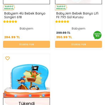
KARGO
KARGO
BEDAVA
BEDAVA
Babyjem 4lü Bebek Banyo
BabyJem Bebek Banyo Lifi
Süngeri 618
Fil 793 Gül Kurusu
Babyjem
Babyjem
284.99 TL
350.99 TL
399.99 TL
Sepette
%12
284.99 TL
350.99 TL
Stokta Yok
Stokta Yok
Stokta Yok
Stokta Yok
Tükendi