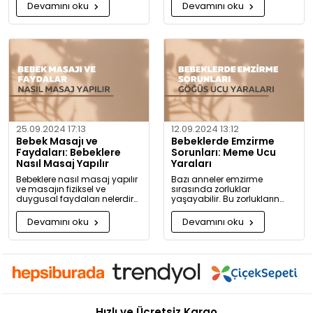
detaylıca anlattık!
rahatlatacak önerileri
Devamını oku
Devamını oku
paylaşıyoruz.
25.09.2024 17:13
12.09.2024 13:12
Bebek Masajı ve
Bebeklerde Emzirme
Faydaları: Bebeklere
Sorunları: Meme Ucu
Nasıl Masaj Yapılır
Yaraları
Bebeklere nasıl masaj yapılır
Bazı anneler emzirme
ve masajın fiziksel ve
sırasında zorluklar
duygusal faydaları nelerdir?
yaşayabilir. Bu zorlukların
Neden bugüne kadar masaj
başında meme ucu yaraları
yapmadığınıza pişman
ve emzirme sırasında
Devamını oku
Devamını oku
olacaksınız!
hissedilen acı gelir.
Hızlı ve Ücretsiz Kargo