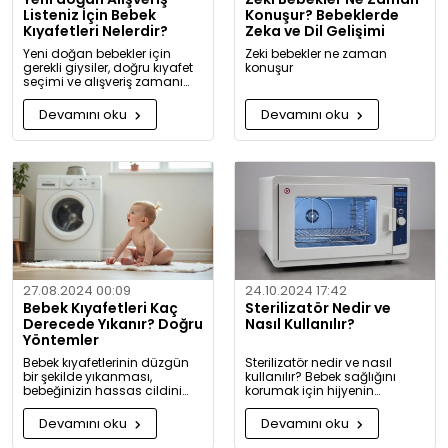
Listeniz İçin Bebek
Konuşur? Bebeklerde
Kıyafetleri Nelerdir?
Zeka ve Dil Gelişimi
Yeni doğan bebekler için
Zeki bebekler ne zaman
gerekli giysiler, doğru kıyafet
konuşur
seçimi ve alışveriş zamanı
hakkında kapsamlı bilgiler ve
tavsiyeler.
Devamını oku
Devamını oku
27.08.2024 00:09
24.10.2024 17:42
Bebek Kıyafetleri Kaç
Sterilizatör Nedir ve
Derecede Yıkanır? Doğru
Nasıl Kullanılır?
Yöntemler
Bebek kıyafetlerinin düzgün
Sterilizatör nedir ve nasıl
bir şekilde yıkanması,
kullanılır? Bebek sağlığını
bebeğinizin hassas cildini
korumak için hijyenin
korumak için oldukça
önemini keşfedin. Buharlı ve
önemlidir. Bu rehberde, bebek
UV sterilizatörlerle mikroplara
Devamını oku
Devamını oku
giysilerinizi nasıl ve hangi
karşı tam koruma!
koşullarda yıkamanız