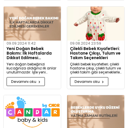
gerektiği hakkında detaylı
bilgiler bulacaksınız.
09.09.2024 11:42
09.08.2024 23:59
Yeni Doğan Bebek
Çilekli Bebek Kıyafetleri:
Bakımı: İlk Haftalarda
Hastane Çıkışı, Tulum ve
Dikkat Edilmesi
Takım Seçenekleri
Gerekenler
Yeni doğan bebeğinizi
Çilekli bebek kıyafetleri; çilekli
kucağınıza aldığınız ilk anlar
hastane çıkışı, çilekli tulum ve
unutulmazdır. İşte yeni
çilekli takım gibi seçeneklerle
doğan bebek bakımında
bebeğinize tatlılık katıyor. Kız
dikkat etmeniz gerekenler:
ve erkek bebekler için özel
Devamını oku
Devamını oku
tasarlanmış, organik
pamuktan üretilmiş şık ve
rahat kıyafetleri keşfedin.