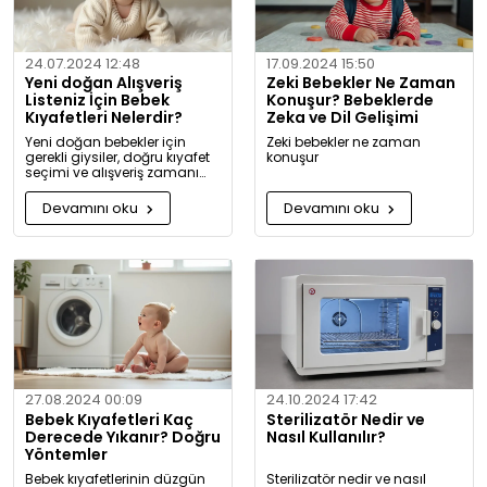
24.07.2024 12:48
17.09.2024 15:50
Yeni doğan Alışveriş
Zeki Bebekler Ne Zaman
Listeniz İçin Bebek
Konuşur? Bebeklerde
Kıyafetleri Nelerdir?
Zeka ve Dil Gelişimi
Yeni doğan bebekler için
Zeki bebekler ne zaman
gerekli giysiler, doğru kıyafet
konuşur
seçimi ve alışveriş zamanı
hakkında kapsamlı bilgiler ve
tavsiyeler.
Devamını oku
Devamını oku
27.08.2024 00:09
24.10.2024 17:42
Bebek Kıyafetleri Kaç
Sterilizatör Nedir ve
Derecede Yıkanır? Doğru
Nasıl Kullanılır?
Yöntemler
Bebek kıyafetlerinin düzgün
Sterilizatör nedir ve nasıl