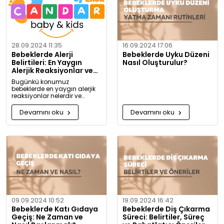
28.09.2024 11:35
16.09.2024 17:06
Bebeklerde Alerji
Bebeklerde Uyku Düzeni
Belirtileri: En Yaygın
Nasıl Oluşturulur?
Alerjik Reaksiyonlar ve
Önlemleri
Bugünkü konumuz
bebeklerde en yaygın alerjik
reaksiyonlar nelerdir ve
alerjiye karşı nasıl önlem
alınabilir? Artık alerjiye karşı
Devamını oku
Devamını oku
daha bilgili olacaksınız!
09.09.2024 10:52
19.09.2024 16:42
Bebeklerde Katı Gıdaya
Bebeklerde Diş Çıkarma
Geçiş: Ne Zaman ve
Süreci: Belirtiler, Süreç