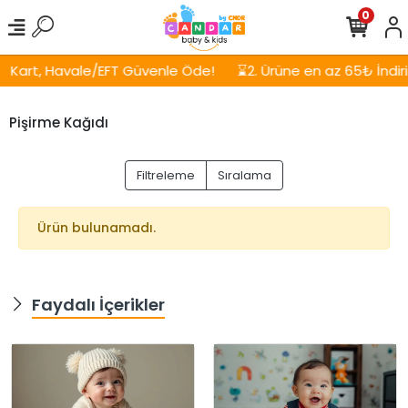
0
Kart, Havale/EFT Güvenle Öde!
⌛2. Ürüne en az 65₺ İndirim
Pişirme Kağıdı
Filtreleme
Sıralama
Ürün bulunamadı.
Faydalı İçerikler