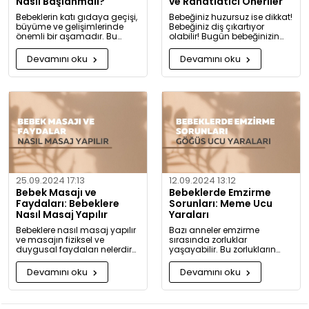
Nasıl Başlanmalı?
ve Rahatlatıcı Öneriler
Bebeklerin katı gıdaya geçişi,
Bebeğiniz huzursuz ise dikkat!
büyüme ve gelişimlerinde
Bebeğiniz diş çıkartıyor
önemli bir aşamadır. Bu
olabilir! Bugün bebeğinizin
konuda bilmeniz gerekenleri
diş çıkarma belirtilerini ve sizi
detaylıca anlattık!
rahatlatacak önerileri
Devamını oku
Devamını oku
paylaşıyoruz.
25.09.2024 17:13
12.09.2024 13:12
Bebek Masajı ve
Bebeklerde Emzirme
Faydaları: Bebeklere
Sorunları: Meme Ucu
Nasıl Masaj Yapılır
Yaraları
Bebeklere nasıl masaj yapılır
Bazı anneler emzirme
ve masajın fiziksel ve
sırasında zorluklar
duygusal faydaları nelerdir?
yaşayabilir. Bu zorlukların
Neden bugüne kadar masaj
başında meme ucu yaraları
yapmadığınıza pişman
ve emzirme sırasında
Devamını oku
Devamını oku
olacaksınız!
hissedilen acı gelir.