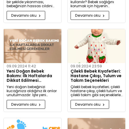
bir şekilde yıkanması,
kullanılır? Bebek sağlığını
bebeğinizin hassas cildini
korumak için hijyenin
korumak için oldukça
önemini keşfedin. Buharlı ve
önemlidir. Bu rehberde, bebek
UV sterilizatörlerle mikroplara
Devamını oku
Devamını oku
giysilerinizi nasıl ve hangi
karşı tam koruma!
koşullarda yıkamanız
gerektiği hakkında detaylı
bilgiler bulacaksınız.
09.09.2024 11:42
09.08.2024 23:59
Yeni Doğan Bebek
Çilekli Bebek Kıyafetleri:
Bakımı: İlk Haftalarda
Hastane Çıkışı, Tulum ve
Dikkat Edilmesi
Takım Seçenekleri
Gerekenler
Yeni doğan bebeğinizi
Çilekli bebek kıyafetleri; çilekli
kucağınıza aldığınız ilk anlar
hastane çıkışı, çilekli tulum ve
unutulmazdır. İşte yeni
çilekli takım gibi seçeneklerle
doğan bebek bakımında
bebeğinize tatlılık katıyor. Kız
dikkat etmeniz gerekenler:
ve erkek bebekler için özel
Devamını oku
Devamını oku
tasarlanmış, organik
pamuktan üretilmiş şık ve
rahat kıyafetleri keşfedin.