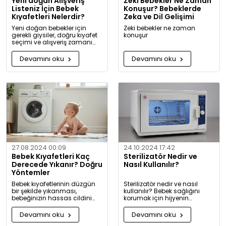
Yeni doğan Alışveriş
Zeki Bebekler Ne Zaman
Listeniz İçin Bebek
Konuşur? Bebeklerde
Kıyafetleri Nelerdir?
Zeka ve Dil Gelişimi
Yeni doğan bebekler için
Zeki bebekler ne zaman
gerekli giysiler, doğru kıyafet
konuşur
seçimi ve alışveriş zamanı
hakkında kapsamlı bilgiler ve
tavsiyeler.
Devamını oku
Devamını oku
27.08.2024 00:09
24.10.2024 17:42
Bebek Kıyafetleri Kaç
Sterilizatör Nedir ve
Derecede Yıkanır? Doğru
Nasıl Kullanılır?
Yöntemler
Bebek kıyafetlerinin düzgün
Sterilizatör nedir ve nasıl
bir şekilde yıkanması,
kullanılır? Bebek sağlığını
bebeğinizin hassas cildini
korumak için hijyenin
korumak için oldukça
önemini keşfedin. Buharlı ve
önemlidir. Bu rehberde, bebek
UV sterilizatörlerle mikroplara
Devamını oku
Devamını oku
giysilerinizi nasıl ve hangi
karşı tam koruma!