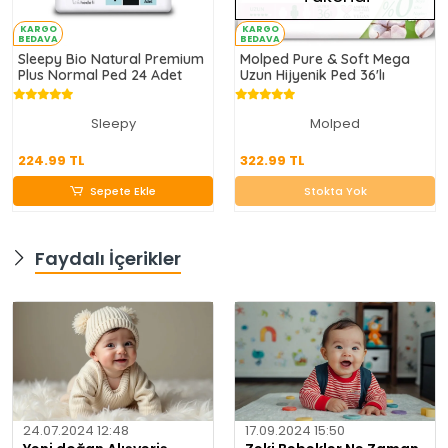
KARGO
KARGO
BEDAVA
BEDAVA
Sleepy Bio Natural Premium
Molped Pure & Soft Mega
Plus Normal Ped 24 Adet
Uzun Hijyenik Ped 36'lı
Sleepy
Molped
224.99 TL
322.99 TL
224.99 TL
322.99 TL
Sepete Ekle
Stokta Yok
Sepete Ekle
Stokta Yok
Faydalı İçerikler
24.07.2024 12:48
17.09.2024 15:50