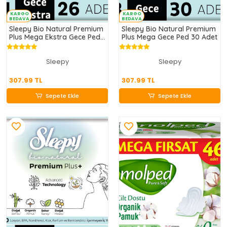
KARGO
KARGO
BEDAVA
BEDAVA
Sleepy Bio Natural Premium
Sleepy Bio Natural Premium
Plus Mega Ekstra Gece Ped
Plus Mega Gece Ped 30 Adet
26 Adet
Sleepy
Sleepy
307.99 TL
307.99 TL
307.99 TL
307.99 TL
Sepete Ekle
Sepete Ekle
Sepete Ekle
Sepete Ekle