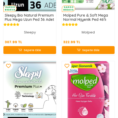
KARGO
KARGO
BEDAVA
BEDAVA
Sleepy Bio Natural Premium
Molped Pure & Soft Mega
Plus Mega Uzun Ped 36 Adet
Normal Hijyenik Ped 46'lı
Sleepy
Molped
307.99 TL
322.99 TL
307.99 TL
322.99 TL
Sepete Ekle
Sepete Ekle
Sepete Ekle
Sepete Ekle