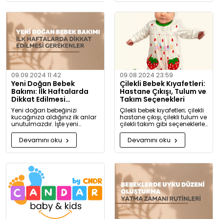
koşullarda yıkamanız
gerektiği hakkında detaylı
bilgiler bulacaksınız.
09.09.2024 11:42
09.08.2024 23:59
Yeni Doğan Bebek
Çilekli Bebek Kıyafetleri:
Bakımı: İlk Haftalarda
Hastane Çıkışı, Tulum ve
Dikkat Edilmesi
Takım Seçenekleri
Gerekenler
Yeni doğan bebeğinizi
Çilekli bebek kıyafetleri; çilekli
kucağınıza aldığınız ilk anlar
hastane çıkışı, çilekli tulum ve
unutulmazdır. İşte yeni
çilekli takım gibi seçeneklerle
doğan bebek bakımında
bebeğinize tatlılık katıyor. Kız
dikkat etmeniz gerekenler:
ve erkek bebekler için özel
Devamını oku
Devamını oku
tasarlanmış, organik
pamuktan üretilmiş şık ve
rahat kıyafetleri keşfedin.