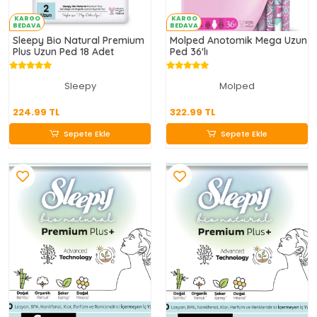
KARGO
KARGO
BEDAVA
BEDAVA
Sleepy Bio Natural Premium
Molped Anotomik Mega Uzun
Plus Uzun Ped 18 Adet
Ped 36'lı
Sleepy
Molped
224.99 TL
322.99 TL
224.99 TL
322.99 TL
Sepete Ekle
Sepete Ekle
Sepete Ekle
Sepete Ekle