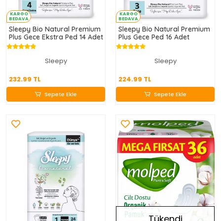
KARGO
KARGO
BEDAVA
BEDAVA
Sleepy Bio Natural Premium
Sleepy Bio Natural Premium
Plus Gece Ekstra Ped 14 Adet
Plus Gece Ped 16 Adet
Sleepy
Sleepy
232.99 TL
224.99 TL
232.99 TL
224.99 TL
Sepete Ekle
Sepete Ekle
Sepete Ekle
Sepete Ekle
Tükendi