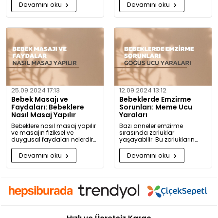
detaylıca anlattık!
rahatlatacak önerileri
Devamını oku
Devamını oku
paylaşıyoruz.
25.09.2024 17:13
12.09.2024 13:12
Bebek Masajı ve
Bebeklerde Emzirme
Faydaları: Bebeklere
Sorunları: Meme Ucu
Nasıl Masaj Yapılır
Yaraları
Bebeklere nasıl masaj yapılır
Bazı anneler emzirme
ve masajın fiziksel ve
sırasında zorluklar
duygusal faydaları nelerdir?
yaşayabilir. Bu zorlukların
Neden bugüne kadar masaj
başında meme ucu yaraları
yapmadığınıza pişman
ve emzirme sırasında
Devamını oku
Devamını oku
olacaksınız!
hissedilen acı gelir.