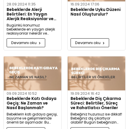
28.09.2024 11:35
16.09.2024 17:06
Bebeklerde Alerji
Bebeklerde Uyku Düzeni
Belirtileri: En Yaygın
Nasıl Oluşturulur?
Alerjik Reaksiyonlar ve
Önlemleri
Bugünkü konumuz
bebeklerde en yaygın alerjik
reaksiyonlar nelerdir ve
alerjiye karşı nasıl önlem
alınabilir? Artık alerjiye karşı
Devamını oku
Devamını oku
daha bilgili olacaksınız!
09.09.2024 10:52
19.09.2024 16:42
Bebeklerde Katı Gıdaya
Bebeklerde Diş Çıkarma
Geçiş: Ne Zaman ve
Süreci: Belirtiler, Süreç
Nasıl Başlanmalı?
ve Rahatlatıcı Öneriler
Bebeklerin katı gıdaya geçişi,
Bebeğiniz huzursuz ise dikkat!
büyüme ve gelişimlerinde
Bebeğiniz diş çıkartıyor
önemli bir aşamadır. Bu
olabilir! Bugün bebeğinizin
konuda bilmeniz gerekenleri
diş çıkarma belirtilerini ve sizi