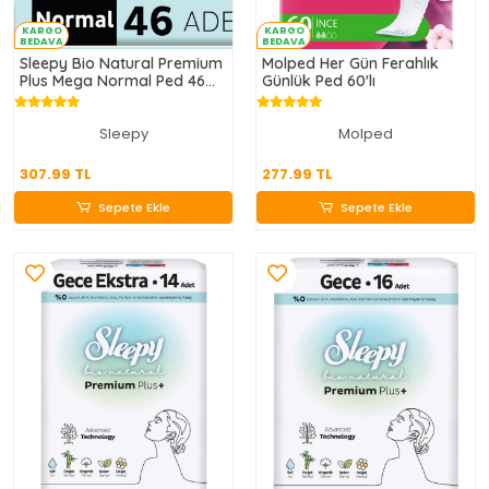
KARGO
KARGO
BEDAVA
BEDAVA
Sleepy Bio Natural Premium
Molped Her Gün Ferahlık
Plus Mega Normal Ped 46
Günlük Ped 60'lı
Adet
Sleepy
Molped
307.99 TL
277.99 TL
307.99 TL
277.99 TL
Sepete Ekle
Sepete Ekle
Sepete Ekle
Sepete Ekle