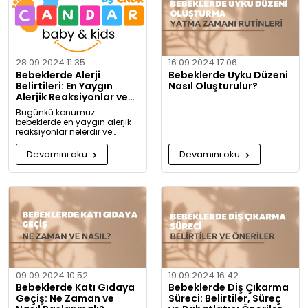
28.09.2024 11:35
16.09.2024 17:06
Bebeklerde Alerji
Bebeklerde Uyku Düzeni
Belirtileri: En Yaygın
Nasıl Oluşturulur?
Alerjik Reaksiyonlar ve
Önlemleri
Bugünkü konumuz
bebeklerde en yaygın alerjik
reaksiyonlar nelerdir ve
alerjiye karşı nasıl önlem
alınabilir? Artık alerjiye karşı
Devamını oku
Devamını oku
daha bilgili olacaksınız!
09.09.2024 10:52
19.09.2024 16:42
Bebeklerde Katı Gıdaya
Bebeklerde Diş Çıkarma
Geçiş: Ne Zaman ve
Süreci: Belirtiler, Süreç