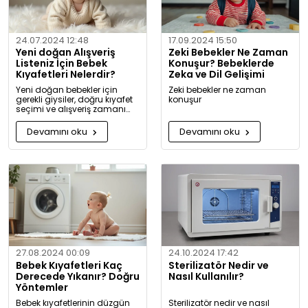
24.07.2024 12:48
17.09.2024 15:50
Yeni doğan Alışveriş
Zeki Bebekler Ne Zaman
Listeniz İçin Bebek
Konuşur? Bebeklerde
Kıyafetleri Nelerdir?
Zeka ve Dil Gelişimi
Yeni doğan bebekler için
Zeki bebekler ne zaman
gerekli giysiler, doğru kıyafet
konuşur
seçimi ve alışveriş zamanı
hakkında kapsamlı bilgiler ve
tavsiyeler.
Devamını oku
Devamını oku
27.08.2024 00:09
24.10.2024 17:42
Bebek Kıyafetleri Kaç
Sterilizatör Nedir ve
Derecede Yıkanır? Doğru
Nasıl Kullanılır?
Yöntemler
Bebek kıyafetlerinin düzgün
Sterilizatör nedir ve nasıl