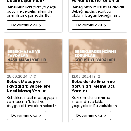
Nasıl Başlanmalı?
ve Rahatlatıcı Öneriler
Bebeklerin katı gıdaya geçişi,
Bebeğiniz huzursuz ise dikkat!
büyüme ve gelişimlerinde
Bebeğiniz diş çıkartıyor
önemli bir aşamadır. Bu
olabilir! Bugün bebeğinizin
konuda bilmeniz gerekenleri
diş çıkarma belirtilerini ve sizi
detaylıca anlattık!
rahatlatacak önerileri
Devamını oku
Devamını oku
paylaşıyoruz.
25.09.2024 17:13
12.09.2024 13:12
Bebek Masajı ve
Bebeklerde Emzirme
Faydaları: Bebeklere
Sorunları: Meme Ucu
Nasıl Masaj Yapılır
Yaraları
Bebeklere nasıl masaj yapılır
Bazı anneler emzirme
ve masajın fiziksel ve
sırasında zorluklar
duygusal faydaları nelerdir?
yaşayabilir. Bu zorlukların
Neden bugüne kadar masaj
başında meme ucu yaraları
yapmadığınıza pişman
ve emzirme sırasında
Devamını oku
Devamını oku
olacaksınız!
hissedilen acı gelir.