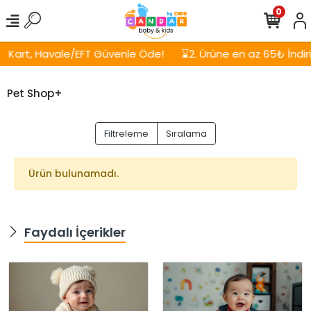
0
Kart, Havale/EFT Güvenle Öde!
⌛2. Ürüne en az 65₺ İndirim
Pet Shop+
Filtreleme
Sıralama
Ürün bulunamadı.
Faydalı İçerikler