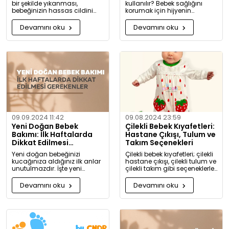
bir şekilde yıkanması,
kullanılır? Bebek sağlığını
bebeğinizin hassas cildini
korumak için hijyenin
korumak için oldukça
önemini keşfedin. Buharlı ve
önemlidir. Bu rehberde, bebek
UV sterilizatörlerle mikroplara
Devamını oku
Devamını oku
giysilerinizi nasıl ve hangi
karşı tam koruma!
koşullarda yıkamanız
gerektiği hakkında detaylı
bilgiler bulacaksınız.
09.09.2024 11:42
09.08.2024 23:59
Yeni Doğan Bebek
Çilekli Bebek Kıyafetleri:
Bakımı: İlk Haftalarda
Hastane Çıkışı, Tulum ve
Dikkat Edilmesi
Takım Seçenekleri
Gerekenler
Yeni doğan bebeğinizi
Çilekli bebek kıyafetleri; çilekli
kucağınıza aldığınız ilk anlar
hastane çıkışı, çilekli tulum ve
unutulmazdır. İşte yeni
çilekli takım gibi seçeneklerle
doğan bebek bakımında
bebeğinize tatlılık katıyor. Kız
dikkat etmeniz gerekenler:
ve erkek bebekler için özel
Devamını oku
Devamını oku
tasarlanmış, organik
pamuktan üretilmiş şık ve
rahat kıyafetleri keşfedin.