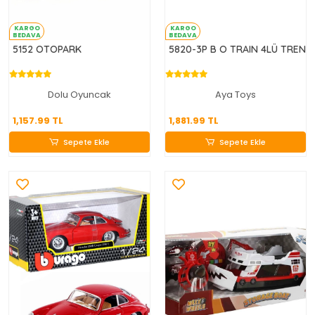
KARGO
KARGO
BEDAVA
BEDAVA
5152 OTOPARK
5820-3P B O TRAIN 4LÜ TREN
Dolu Oyuncak
Aya Toys
1,157.99 TL
1,881.99 TL
1,157.99 TL
1,881.99 TL
Sepete Ekle
Sepete Ekle
Sepete Ekle
Sepete Ekle