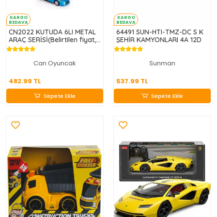
KARGO
KARGO
BEDAVA
BEDAVA
CN2022 KUTUDA 6LI METAL
64491 SUN-HTI-TMZ-DC S K
ARAÇ SERİSİ(Belirtilen fiyat,
ŞEHİR KAMYONLARI 4A 12D
tekli satış için adet fiyatıdır.)
Can Oyuncak
Sunman
482.99 TL
537.99 TL
482.99 TL
537.99 TL
Sepete Ekle
Sepete Ekle
Sepete Ekle
Sepete Ekle