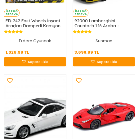
KARGO
KARGO
BEDAVA
BEDAVA
ER-242 Fast Wheels İnşaat
92000 Lamborghini
Araçları Damperli Kamyon -
Countach 1:16 Araba -
Erdem Oyuncak
Sunman
Erdem Oyuncak
Sunman
1,026.99 TL
3,698.99 TL
1,026.99 TL
3,698.99 TL
Sepete Ekle
Sepete Ekle
Sepete Ekle
Sepete Ekle