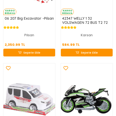
KARGO
KARGO
BEDAVA
BEDAVA
06 207 Big Excavator -Pilsan
42347 WELLY 1 32
VOLSWAGEN 72 BUS T2 72
Pilsan
Karsan
2,350.99 TL
584.99 TL
2,350.99 TL
584.99 TL
Sepete Ekle
Sepete Ekle
Sepete Ekle
Sepete Ekle