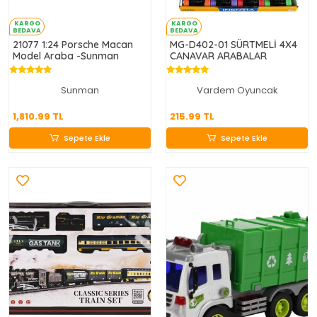
KARGO
KARGO
BEDAVA
BEDAVA
21077 1:24 Porsche Macan
MG-D402-01 SÜRTMELİ 4X4
Model Araba -Sunman
CANAVAR ARABALAR
Sunman
Vardem Oyuncak
1,810.99 TL
215.99 TL
1,810.99 TL
215.99 TL
Sepete Ekle
Sepete Ekle
Sepete Ekle
Sepete Ekle