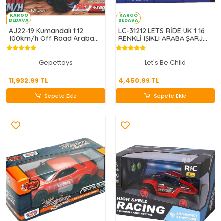
KARGO
KARGO
BEDAVA
BEDAVA
AJ22-19 Kumandalı 1:12
LC-31212 LETS RİDE UK 1 16
100km/h Off Road Araba
RENKLİ IŞIKLI ARABA ŞARJ
4x4
İSTASYONLU
Gepettoys
Let's Be Child
11,932.99 TL
4,450.99 TL
11,932.99 TL
4,450.99 TL
Sepete Ekle
Sepete Ekle
Sepete Ekle
Sepete Ekle