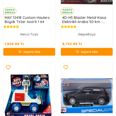
KARGO
KARGO
BEDAVA
BEDAVA
MAY 12418 Custom Haulers
4D-H5 Blaster Metal Kasa
Büyük Tırlar Asorti 1 64
Elektrikli Araba 50 km -
Gepettoys
Neco Toys
Gepettoys
1,920.99 TL
9,732.99 TL
1,920.99 TL
9,732.99 TL
Sepete Ekle
Sepete Ekle
Sepete Ekle
Sepete Ekle