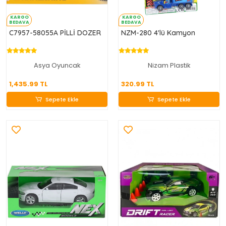
KARGO
KARGO
BEDAVA
BEDAVA
C7957-58055A PİLLİ DOZER
NZM-280 4'lü Kamyon
Asya Oyuncak
Nizam Plastik
1,435.99 TL
320.99 TL
1,435.99 TL
320.99 TL
Sepete Ekle
Sepete Ekle
Sepete Ekle
Sepete Ekle