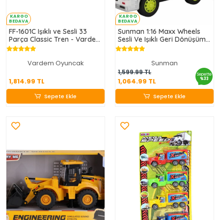
KARGO
KARGO
BEDAVA
BEDAVA
FF-1601C Işıklı ve Sesli 33
Sunman 1:16 Maxx Wheels
Parça Classic Tren - Vardem
Sesli Ve Işıklı Geri Dönüşüm
Oyuncak
Kamyonları
Vardem Oyuncak
Sunman
1,814.99 TL
1,064.99 TL
1,599.99 TL
Sepette
%33
1,814.99 TL
1,064.99 TL
Sepete Ekle
Sepete Ekle
Sepete Ekle
Sepete Ekle