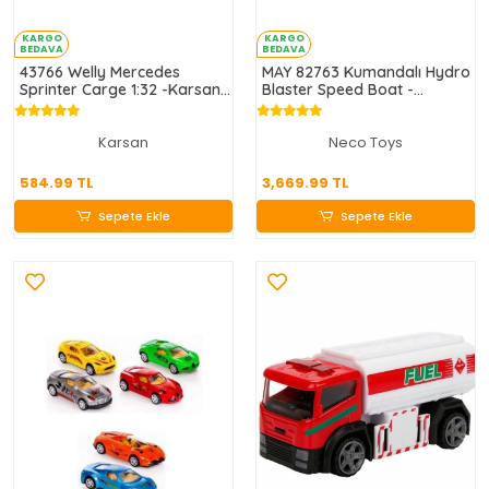
KARGO
KARGO
BEDAVA
BEDAVA
43766 Welly Mercedes
MAY 82763 Kumandalı Hydro
Sprinter Carge 1:32 -Karsan
Blaster Speed Boat -
Oyuncak
Necotoys
Karsan
Neco Toys
584.99 TL
3,669.99 TL
584.99 TL
3,669.99 TL
Sepete Ekle
Sepete Ekle
Sepete Ekle
Sepete Ekle