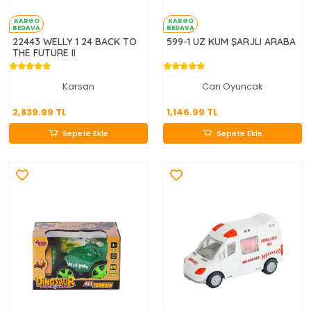
KARGO
KARGO
BEDAVA
BEDAVA
22443 WELLY 1 24 BACK TO
599-1 UZ KUM ŞARJLI ARABA
THE FUTURE II
Karsan
Can Oyuncak
2,839.99 TL
1,146.99 TL
2,839.99 TL
1,146.99 TL
Sepete Ekle
Sepete Ekle
Sepete Ekle
Sepete Ekle