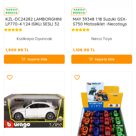
KARGO
KARGO
BEDAVA
BEDAVA
KZL-DC24282 LAMBORGHINI
MAY 39348 1:18 Suzuki GSX-
LP770-4 1:24 ISIKLI SESLI 32
S750 Motosiklet -Necotoys
Kızılkaya Oyuncak
Neco Toys
1,900.99 TL
1,106.99 TL
1,900.99 TL
1,106.99 TL
Sepete Ekle
Sepete Ekle
Sepete Ekle
Sepete Ekle