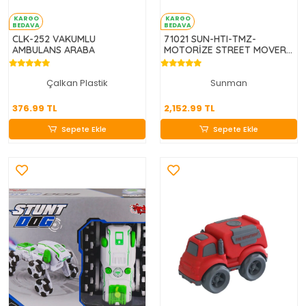
KARGO
KARGO
BEDAVA
BEDAVA
CLK-252 VAKUMLU
71021 SUN-HTI-TMZ-
AMBULANS ARABA
MOTORİZE STREET MOVERZ
MOTOSİKLET SES IŞIK 2R
Çalkan Plastik
Sunman
376.99 TL
2,152.99 TL
376.99 TL
2,152.99 TL
Sepete Ekle
Sepete Ekle
Sepete Ekle
Sepete Ekle