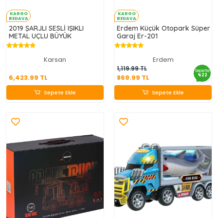
KARGO
KARGO
BEDAVA
BEDAVA
2019 ŞARJLI SESLİ IŞIKLI
Erdem Küçük Otopark Süper
METAL UÇLU BÜYÜK
Garaj Er-201
Karsan
Erdem
6,423.99 TL
869.99 TL
1,119.99 TL
Sepette
%22
6,423.99 TL
869.99 TL
Sepete Ekle
Sepete Ekle
Sepete Ekle
Sepete Ekle