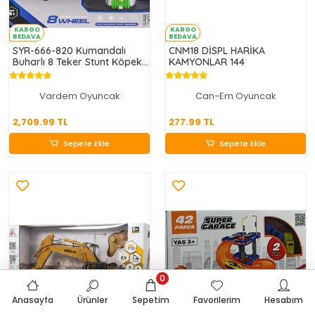
KARGO
KARGO
BEDAVA
BEDAVA
SYR-666-820 Kumandalı
CNM18 DİSPL HARİKA
Buharlı 8 Teker Stunt Köpek
KAMYONLAR 144
Araba -Vardem Oyuncak
Vardem Oyuncak
Can-Em Oyuncak
2,709.99 TL
277.99 TL
2,709.99 TL
277.99 TL
Sepete Ekle
Sepete Ekle
Sepete Ekle
Sepete Ekle
0
Anasayfa
Ürünler
Sepetim
Favorilerim
Hesabım