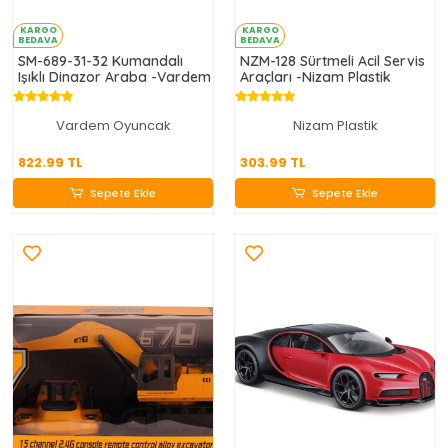
KARGO
KARGO
BEDAVA
BEDAVA
SM-689-31-32 Kumandalı
NZM-128 Sürtmeli Acil Servis
Işıklı Dinazor Araba -Vardem
Araçları -Nizam Plastik
Vardem Oyuncak
Nizam Plastik
822.99 TL
303.99 TL
822.99 TL
303.99 TL
Sepete Ekle
Sepete Ekle
Sepete Ekle
Sepete Ekle