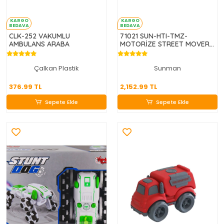
KARGO
KARGO
BEDAVA
BEDAVA
CLK-252 VAKUMLU
71021 SUN-HTI-TMZ-
AMBULANS ARABA
MOTORİZE STREET MOVERZ
MOTOSİKLET SES IŞIK 2R
Çalkan Plastik
Sunman
376.99 TL
2,152.99 TL
376.99 TL
2,152.99 TL
Sepete Ekle
Sepete Ekle
Sepete Ekle
Sepete Ekle