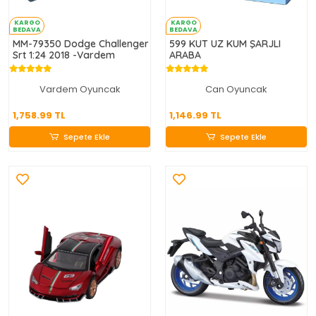
KARGO
KARGO
BEDAVA
BEDAVA
MM-79350 Dodge Challenger
599 KUT UZ KUM ŞARJLI
Srt 1:24 2018 -Vardem
ARABA
Vardem Oyuncak
Can Oyuncak
1,758.99 TL
1,146.99 TL
1,758.99 TL
1,146.99 TL
Sepete Ekle
Sepete Ekle
Sepete Ekle
Sepete Ekle