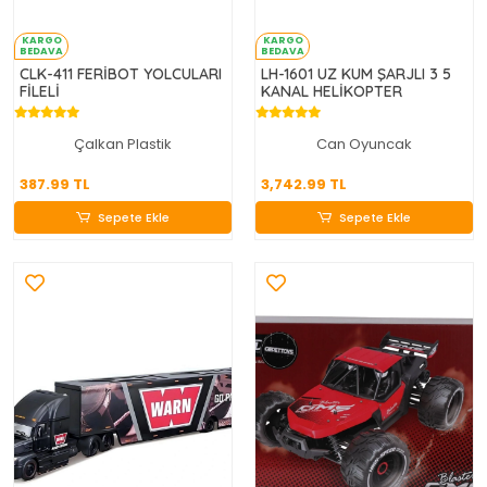
KARGO
KARGO
BEDAVA
BEDAVA
CLK-411 FERİBOT YOLCULARI
LH-1601 UZ KUM ŞARJLI 3 5
FİLELİ
KANAL HELİKOPTER
Çalkan Plastik
Can Oyuncak
387.99 TL
3,742.99 TL
387.99 TL
3,742.99 TL
Sepete Ekle
Sepete Ekle
Sepete Ekle
Sepete Ekle