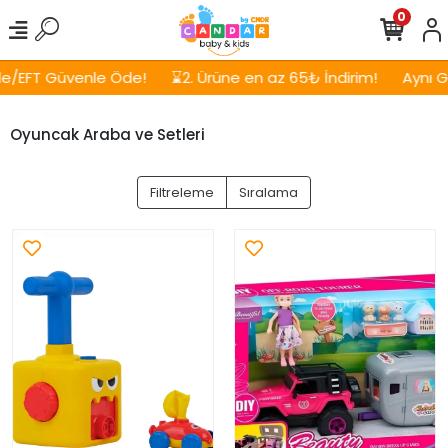
0
enle Öde!
⌛2. Ürüne en az 65₺ İndirim!
Aynı Gün, Ücretsi
Oyuncak Araba ve Setleri
Filtreleme
Sıralama