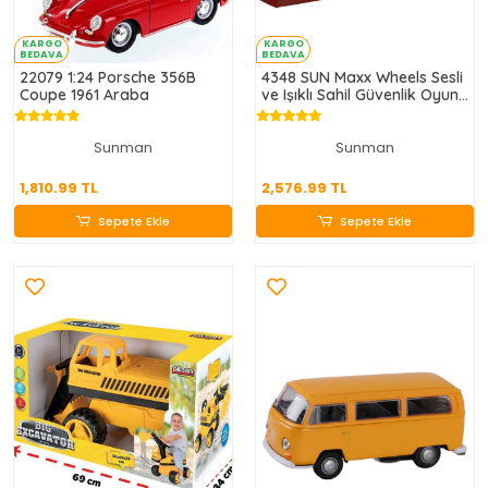
KARGO
KARGO
BEDAVA
BEDAVA
22079 1:24 Porsche 356B
4348 SUN Maxx Wheels Sesli
Coupe 1961 Araba
ve Işıklı Sahil Güvenlik Oyun
Seti
Sunman
Sunman
1,810.99 TL
2,576.99 TL
1,810.99 TL
2,576.99 TL
Sepete Ekle
Sepete Ekle
Sepete Ekle
Sepete Ekle