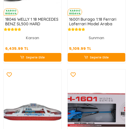
KARGO
KARGO
BEDAVA
BEDAVA
18046 WELLY 1 18 MERCEDES
16001 Burago 1:18 Ferrari
BENZ SL500 HARD
Laferrari Model Araba
Karsan
Sunman
6,435.99 TL
5,109.99 TL
6,435.99 TL
5,109.99 TL
Sepete Ekle
Sepete Ekle
Sepete Ekle
Sepete Ekle