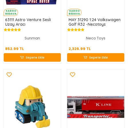
KARGO
KARGO
BEDAVA
BEDAVA
63111 Astro Venture Sesli
MAY 31290 1:24 Volkswagen
Uzay Aracı
Golf R32 -Necotoys
Sunman
Neco Toys
852.99 TL
2,326.99 TL
852.99 TL
2,326.99 TL
Sepete Ekle
Sepete Ekle
Sepete Ekle
Sepete Ekle