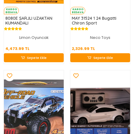
KARGO
KARGO
BEDAVA
BEDAVA
8080E ŞARJLI UZAKTAN
MAY 31524 1 24 Bugatti
KUMANDALI
Chiron Sport
Limon Oyuncak
Neco Toys
4,473.99 TL
2,326.99 TL
4,473.99 TL
2,326.99 TL
Sepete Ekle
Sepete Ekle
Sepete Ekle
Sepete Ekle