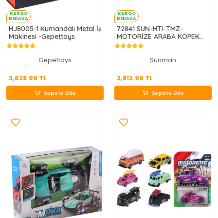
KARGO
KARGO
BEDAVA
BEDAVA
HJ8005-1 Kumandalı Metal İş
72841 SUN-HTI-TMZ-
Makinesi -Gepettoys
MOTORİZE ARABA KÖPEK
BALIĞI KURTARICISI MÜZİK
IŞIK FW
Gepettoys
Sunman
3,628.99 TL
2,812.99 TL
3,628.99 TL
2,812.99 TL
Sepete Ekle
Sepete Ekle
Sepete Ekle
Sepete Ekle