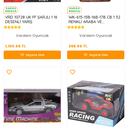
KARGO
KARGO
BEDAVA
BEDAVA
VRD 10728 UK FF ŞARJLI 1 16
WK-615-15B-16B-17B CB 1 32
DESENLİ YARIŞ
RENKLİ ARABA VE
KAMYONET
Vardem Oyuncak
Vardem Oyuncak
1,100.99 TL
398.99 TL
1,100.99 TL
398.99 TL
Sepete Ekle
Sepete Ekle
Sepete Ekle
Sepete Ekle