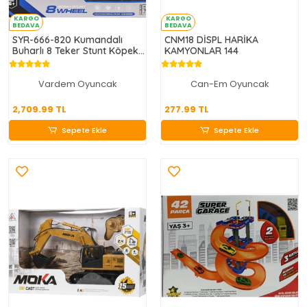
KARGO
KARGO
BEDAVA
BEDAVA
SYR-666-820 Kumandalı
CNM18 DİSPL HARİKA
Buharlı 8 Teker Stunt Köpek
KAMYONLAR 144
Araba -Vardem Oyuncak
Vardem Oyuncak
Can-Em Oyuncak
2,709.99 TL
277.99 TL
2,709.99 TL
277.99 TL
Sepete Ekle
Sepete Ekle
Sepete Ekle
Sepete Ekle