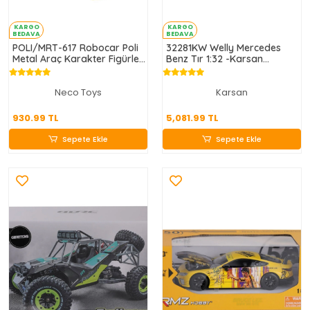
KARGO
KARGO
BEDAVA
BEDAVA
POLI/MRT-617 Robocar Poli
32281KW Welly Mercedes
Metal Araç Karakter Figürler
Benz Tır 1:32 -Karsan
Asorti
Oyuncak
Neco Toys
Karsan
930.99 TL
5,081.99 TL
930.99 TL
5,081.99 TL
Sepete Ekle
Sepete Ekle
Sepete Ekle
Sepete Ekle