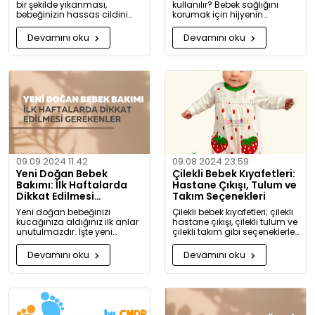
bir şekilde yıkanması,
kullanılır? Bebek sağlığını
bebeğinizin hassas cildini
korumak için hijyenin
korumak için oldukça
önemini keşfedin. Buharlı ve
önemlidir. Bu rehberde, bebek
UV sterilizatörlerle mikroplara
Devamını oku
Devamını oku
giysilerinizi nasıl ve hangi
karşı tam koruma!
koşullarda yıkamanız
gerektiği hakkında detaylı
bilgiler bulacaksınız.
09.09.2024 11:42
09.08.2024 23:59
Yeni Doğan Bebek
Çilekli Bebek Kıyafetleri:
Bakımı: İlk Haftalarda
Hastane Çıkışı, Tulum ve
Dikkat Edilmesi
Takım Seçenekleri
Gerekenler
Yeni doğan bebeğinizi
Çilekli bebek kıyafetleri; çilekli
kucağınıza aldığınız ilk anlar
hastane çıkışı, çilekli tulum ve
unutulmazdır. İşte yeni
çilekli takım gibi seçeneklerle
doğan bebek bakımında
bebeğinize tatlılık katıyor. Kız
dikkat etmeniz gerekenler:
ve erkek bebekler için özel
Devamını oku
Devamını oku
tasarlanmış, organik
pamuktan üretilmiş şık ve
rahat kıyafetleri keşfedin.