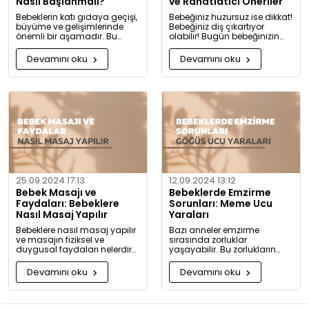
Nasıl Başlanmalı?
ve Rahatlatıcı Öneriler
Bebeklerin katı gıdaya geçişi,
Bebeğiniz huzursuz ise dikkat!
büyüme ve gelişimlerinde
Bebeğiniz diş çıkartıyor
önemli bir aşamadır. Bu
olabilir! Bugün bebeğinizin
konuda bilmeniz gerekenleri
diş çıkarma belirtilerini ve sizi
detaylıca anlattık!
rahatlatacak önerileri
Devamını oku
Devamını oku
paylaşıyoruz.
25.09.2024 17:13
12.09.2024 13:12
Bebek Masajı ve
Bebeklerde Emzirme
Faydaları: Bebeklere
Sorunları: Meme Ucu
Nasıl Masaj Yapılır
Yaraları
Bebeklere nasıl masaj yapılır
Bazı anneler emzirme
ve masajın fiziksel ve
sırasında zorluklar
duygusal faydaları nelerdir?
yaşayabilir. Bu zorlukların
Neden bugüne kadar masaj
başında meme ucu yaraları
yapmadığınıza pişman
ve emzirme sırasında
Devamını oku
Devamını oku
olacaksınız!
hissedilen acı gelir.