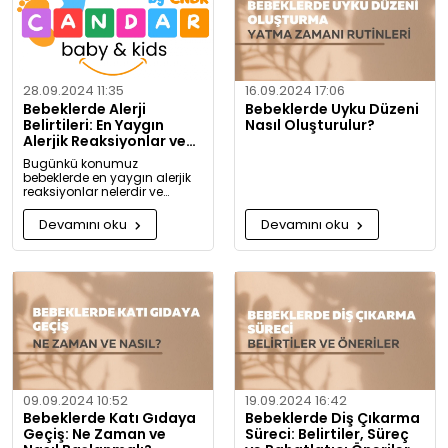
28.09.2024 11:35
16.09.2024 17:06
Bebeklerde Alerji
Bebeklerde Uyku Düzeni
Belirtileri: En Yaygın
Nasıl Oluşturulur?
Alerjik Reaksiyonlar ve
Önlemleri
Bugünkü konumuz
bebeklerde en yaygın alerjik
reaksiyonlar nelerdir ve
alerjiye karşı nasıl önlem
alınabilir? Artık alerjiye karşı
Devamını oku
Devamını oku
daha bilgili olacaksınız!
09.09.2024 10:52
19.09.2024 16:42
Bebeklerde Katı Gıdaya
Bebeklerde Diş Çıkarma
Geçiş: Ne Zaman ve
Süreci: Belirtiler, Süreç