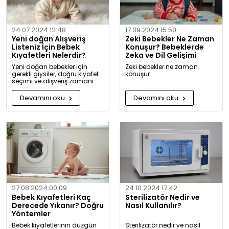
24.07.2024 12:48
17.09.2024 15:50
Yeni doğan Alışveriş
Zeki Bebekler Ne Zaman
Listeniz İçin Bebek
Konuşur? Bebeklerde
Kıyafetleri Nelerdir?
Zeka ve Dil Gelişimi
Yeni doğan bebekler için
Zeki bebekler ne zaman
gerekli giysiler, doğru kıyafet
konuşur
seçimi ve alışveriş zamanı
hakkında kapsamlı bilgiler ve
tavsiyeler.
Devamını oku
Devamını oku
27.08.2024 00:09
24.10.2024 17:42
Bebek Kıyafetleri Kaç
Sterilizatör Nedir ve
Derecede Yıkanır? Doğru
Nasıl Kullanılır?
Yöntemler
Bebek kıyafetlerinin düzgün
Sterilizatör nedir ve nasıl