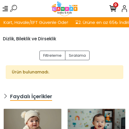
0
Kart, Havale/EFT Güvenle Öde!
⌛2. Ürüne en az 65₺ İndirim
Dizlik, Bileklik ve Dirseklik
Filtreleme
Sıralama
Ürün bulunamadı.
Faydalı İçerikler