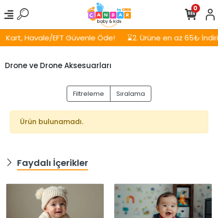
0
Kart, Havale/EFT Güvenle Öde!
⌛2. Ürüne en az 65₺ İndirim
Drone ve Drone Aksesuarları
Filtreleme
Sıralama
Ürün bulunamadı.
Faydalı İçerikler