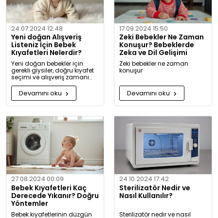
24.07.2024 12:48
17.09.2024 15:50
Yeni doğan Alışveriş
Zeki Bebekler Ne Zaman
Listeniz İçin Bebek
Konuşur? Bebeklerde
Kıyafetleri Nelerdir?
Zeka ve Dil Gelişimi
Yeni doğan bebekler için
Zeki bebekler ne zaman
gerekli giysiler, doğru kıyafet
konuşur
seçimi ve alışveriş zamanı
hakkında kapsamlı bilgiler ve
tavsiyeler.
Devamını oku
Devamını oku
27.08.2024 00:09
24.10.2024 17:42
Bebek Kıyafetleri Kaç
Sterilizatör Nedir ve
Derecede Yıkanır? Doğru
Nasıl Kullanılır?
Yöntemler
Bebek kıyafetlerinin düzgün
Sterilizatör nedir ve nasıl