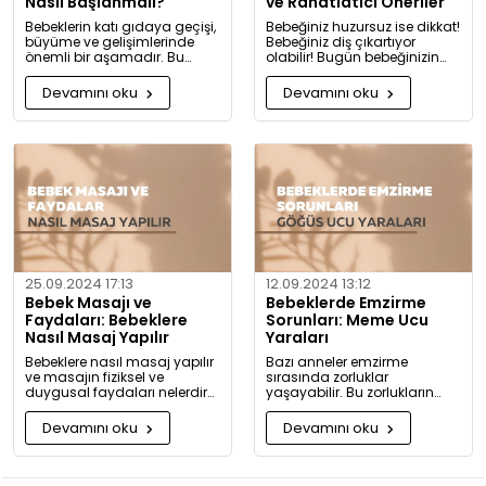
Nasıl Başlanmalı?
ve Rahatlatıcı Öneriler
Bebeklerin katı gıdaya geçişi,
Bebeğiniz huzursuz ise dikkat!
büyüme ve gelişimlerinde
Bebeğiniz diş çıkartıyor
önemli bir aşamadır. Bu
olabilir! Bugün bebeğinizin
konuda bilmeniz gerekenleri
diş çıkarma belirtilerini ve sizi
detaylıca anlattık!
rahatlatacak önerileri
Devamını oku
Devamını oku
paylaşıyoruz.
25.09.2024 17:13
12.09.2024 13:12
Bebek Masajı ve
Bebeklerde Emzirme
Faydaları: Bebeklere
Sorunları: Meme Ucu
Nasıl Masaj Yapılır
Yaraları
Bebeklere nasıl masaj yapılır
Bazı anneler emzirme
ve masajın fiziksel ve
sırasında zorluklar
duygusal faydaları nelerdir?
yaşayabilir. Bu zorlukların
Neden bugüne kadar masaj
başında meme ucu yaraları
yapmadığınıza pişman
ve emzirme sırasında
Devamını oku
Devamını oku
olacaksınız!
hissedilen acı gelir.