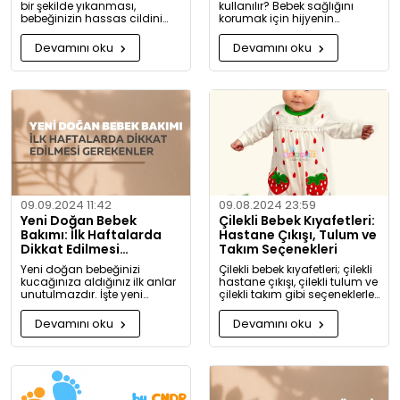
bir şekilde yıkanması,
kullanılır? Bebek sağlığını
bebeğinizin hassas cildini
korumak için hijyenin
korumak için oldukça
önemini keşfedin. Buharlı ve
önemlidir. Bu rehberde, bebek
UV sterilizatörlerle mikroplara
Devamını oku
Devamını oku
giysilerinizi nasıl ve hangi
karşı tam koruma!
koşullarda yıkamanız
gerektiği hakkında detaylı
bilgiler bulacaksınız.
09.09.2024 11:42
09.08.2024 23:59
Yeni Doğan Bebek
Çilekli Bebek Kıyafetleri:
Bakımı: İlk Haftalarda
Hastane Çıkışı, Tulum ve
Dikkat Edilmesi
Takım Seçenekleri
Gerekenler
Yeni doğan bebeğinizi
Çilekli bebek kıyafetleri; çilekli
kucağınıza aldığınız ilk anlar
hastane çıkışı, çilekli tulum ve
unutulmazdır. İşte yeni
çilekli takım gibi seçeneklerle
doğan bebek bakımında
bebeğinize tatlılık katıyor. Kız
dikkat etmeniz gerekenler:
ve erkek bebekler için özel
Devamını oku
Devamını oku
tasarlanmış, organik
pamuktan üretilmiş şık ve
rahat kıyafetleri keşfedin.