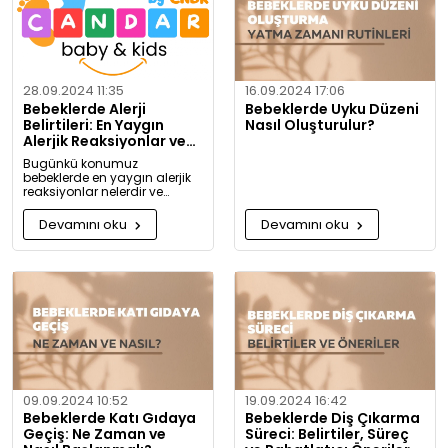
28.09.2024 11:35
16.09.2024 17:06
Bebeklerde Alerji
Bebeklerde Uyku Düzeni
Belirtileri: En Yaygın
Nasıl Oluşturulur?
Alerjik Reaksiyonlar ve
Önlemleri
Bugünkü konumuz
bebeklerde en yaygın alerjik
reaksiyonlar nelerdir ve
alerjiye karşı nasıl önlem
alınabilir? Artık alerjiye karşı
Devamını oku
Devamını oku
daha bilgili olacaksınız!
09.09.2024 10:52
19.09.2024 16:42
Bebeklerde Katı Gıdaya
Bebeklerde Diş Çıkarma
Geçiş: Ne Zaman ve
Süreci: Belirtiler, Süreç