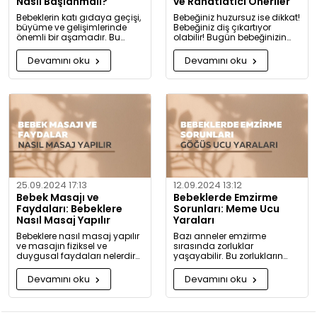
Nasıl Başlanmalı?
ve Rahatlatıcı Öneriler
Bebeklerin katı gıdaya geçişi,
Bebeğiniz huzursuz ise dikkat!
büyüme ve gelişimlerinde
Bebeğiniz diş çıkartıyor
önemli bir aşamadır. Bu
olabilir! Bugün bebeğinizin
konuda bilmeniz gerekenleri
diş çıkarma belirtilerini ve sizi
detaylıca anlattık!
rahatlatacak önerileri
Devamını oku
Devamını oku
paylaşıyoruz.
25.09.2024 17:13
12.09.2024 13:12
Bebek Masajı ve
Bebeklerde Emzirme
Faydaları: Bebeklere
Sorunları: Meme Ucu
Nasıl Masaj Yapılır
Yaraları
Bebeklere nasıl masaj yapılır
Bazı anneler emzirme
ve masajın fiziksel ve
sırasında zorluklar
duygusal faydaları nelerdir?
yaşayabilir. Bu zorlukların
Neden bugüne kadar masaj
başında meme ucu yaraları
yapmadığınıza pişman
ve emzirme sırasında
Devamını oku
Devamını oku
olacaksınız!
hissedilen acı gelir.