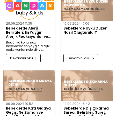
28.09.2024 11:35
16.09.2024 17:06
Bebeklerde Alerji
Bebeklerde Uyku Düzeni
Belirtileri: En Yaygın
Nasıl Oluşturulur?
Alerjik Reaksiyonlar ve
Önlemleri
Bugünkü konumuz
bebeklerde en yaygın alerjik
reaksiyonlar nelerdir ve
alerjiye karşı nasıl önlem
alınabilir? Artık alerjiye karşı
Devamını oku
Devamını oku
daha bilgili olacaksınız!
09.09.2024 10:52
19.09.2024 16:42
Bebeklerde Katı Gıdaya
Bebeklerde Diş Çıkarma
Geçiş: Ne Zaman ve
Süreci: Belirtiler, Süreç