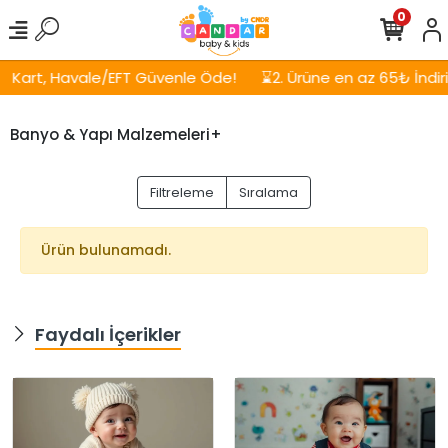
0
Kart, Havale/EFT Güvenle Öde!
⌛2. Ürüne en az 65₺ İndirim
Banyo & Yapı Malzemeleri+
Filtreleme
Sıralama
Ürün bulunamadı.
Faydalı İçerikler