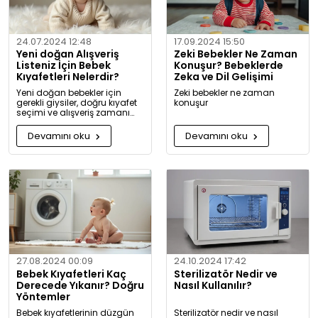
24.07.2024 12:48
17.09.2024 15:50
Yeni doğan Alışveriş
Zeki Bebekler Ne Zaman
Listeniz İçin Bebek
Konuşur? Bebeklerde
Kıyafetleri Nelerdir?
Zeka ve Dil Gelişimi
Yeni doğan bebekler için
Zeki bebekler ne zaman
gerekli giysiler, doğru kıyafet
konuşur
seçimi ve alışveriş zamanı
hakkında kapsamlı bilgiler ve
tavsiyeler.
Devamını oku
Devamını oku
27.08.2024 00:09
24.10.2024 17:42
Bebek Kıyafetleri Kaç
Sterilizatör Nedir ve
Derecede Yıkanır? Doğru
Nasıl Kullanılır?
Yöntemler
Bebek kıyafetlerinin düzgün
Sterilizatör nedir ve nasıl