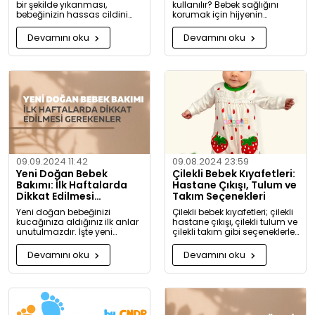
bir şekilde yıkanması,
kullanılır? Bebek sağlığını
bebeğinizin hassas cildini
korumak için hijyenin
korumak için oldukça
önemini keşfedin. Buharlı ve
önemlidir. Bu rehberde, bebek
UV sterilizatörlerle mikroplara
Devamını oku
Devamını oku
giysilerinizi nasıl ve hangi
karşı tam koruma!
koşullarda yıkamanız
gerektiği hakkında detaylı
bilgiler bulacaksınız.
09.09.2024 11:42
09.08.2024 23:59
Yeni Doğan Bebek
Çilekli Bebek Kıyafetleri:
Bakımı: İlk Haftalarda
Hastane Çıkışı, Tulum ve
Dikkat Edilmesi
Takım Seçenekleri
Gerekenler
Yeni doğan bebeğinizi
Çilekli bebek kıyafetleri; çilekli
kucağınıza aldığınız ilk anlar
hastane çıkışı, çilekli tulum ve
unutulmazdır. İşte yeni
çilekli takım gibi seçeneklerle
doğan bebek bakımında
bebeğinize tatlılık katıyor. Kız
dikkat etmeniz gerekenler:
ve erkek bebekler için özel
Devamını oku
Devamını oku
tasarlanmış, organik
pamuktan üretilmiş şık ve
rahat kıyafetleri keşfedin.