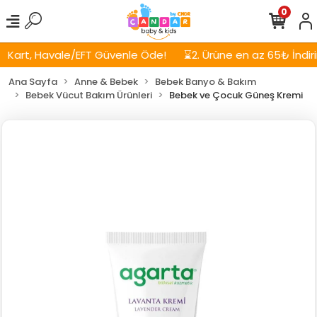
0
Kart, Havale/EFT Güvenle Öde!
⌛2. Ürüne en az 65₺ İndirim
Ana Sayfa
Anne & Bebek
Bebek Banyo & Bakım
Bebek Vücut Bakım Ürünleri
Bebek ve Çocuk Güneş Kremi