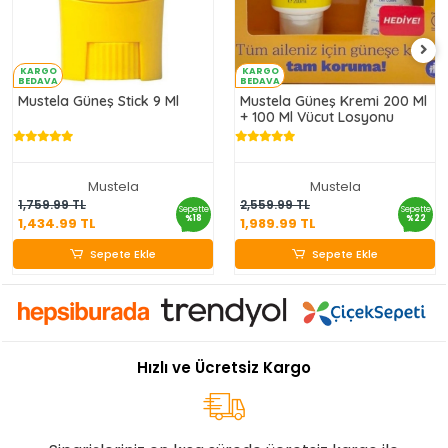
KARGO
KARGO
BEDAVA
BEDAVA
Mustela Güneş Stick 9 Ml
Mustela Güneş Kremi 200 Ml
+ 100 Ml Vücut Losyonu
Mustela
Mustela
1,434.99 TL
1,989.99 TL
1,759.99 TL
2,559.99 TL
Sepette
Sepette
%18
%22
1,434.99 TL
1,989.99 TL
Sepete Ekle
Sepete Ekle
Sepete Ekle
Sepete Ekle
Hızlı ve Ücretsiz Kargo