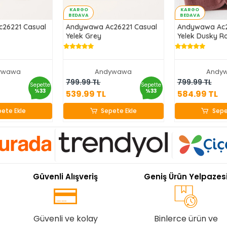
KARGO
KARGO
BEDAVA
BEDAVA
26221 Casual
Andywawa Ac26221 Casual
Andywawa Ac2
Yelek Grey
Yelek Dusky R
ywawa
Andywawa
Andy
.99 TL
539.99 TL
584.9
799.99 TL
799.99 TL
Sepette
Sepette
%33
%33
539.99 TL
584.99 TL
ete Ekle
Sepete Ekle
Sepe
ete Ekle
Sepete Ekle
Sepe
Güvenli Alışveriş
Geniş Ürün Yelpazes
Güvenli ve kolay
Binlerce ürün ve