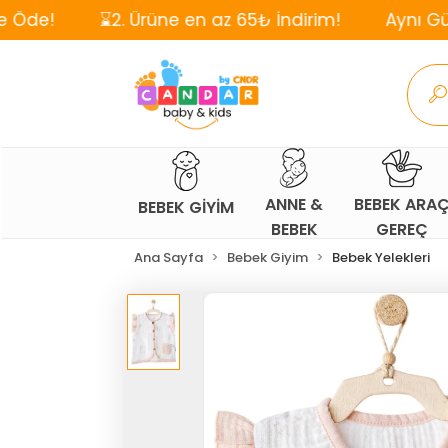
⌛2. Ürüne en az 65₺ İndirim!
Aynı Gün, Ücretsiz
ANNE &
BEBEK ARA
BEBEK GİYİM
BEBEK
GEREÇ
Ana Sayfa
Bebek Giyim
Bebek Yelekleri