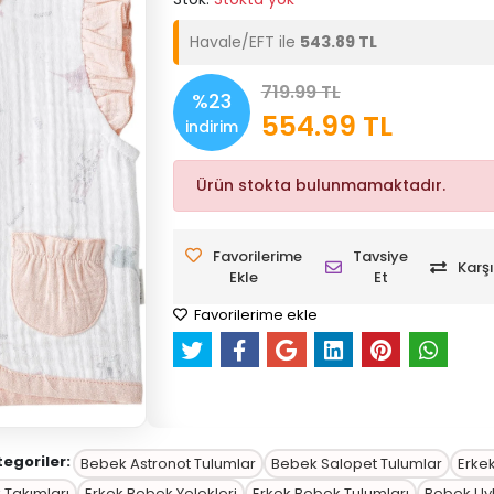
Havale/EFT ile
543.89 TL
719.99 TL
%23
554.99 TL
indirim
Ürün stokta bulunmamaktadır.
Favorilerime
Tavsiye
Karşı
Ekle
Et
Favorilerime ekle
tegoriler:
Bebek Astronot Tulumlar
Bebek Salopet Tulumlar
Erke
 Takımları
Erkek Bebek Yelekleri
Erkek Bebek Tulumları
Bebek Uyk