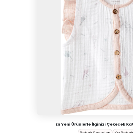
En Yeni Ürünlerle İlginizi Çekecek Ka
Bebek Pantolon
Kız Bebek