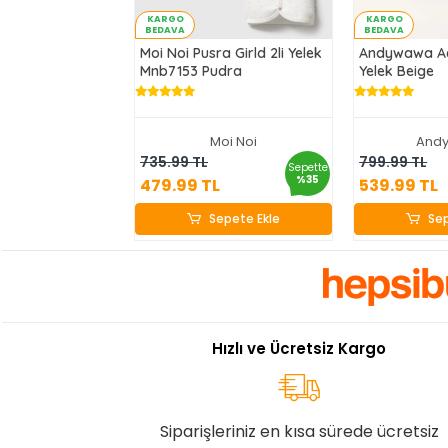
KARGO
KARGO
BEDAVA
BEDAVA
Moi Noi Pusra Girld 2li Yelek
Andywawa Ac
Mnb7153 Pudra
Yelek Beige
Moi Noi
And
479.99 TL
539
735.99 TL
799.99 TL
Sepette
%35
479.99 TL
539.99 TL
Sepete Ekle
Sep
Sepete Ekle
Sep
Hızlı ve Ücretsiz Kargo
Siparişleriniz en kısa sürede ücretsiz