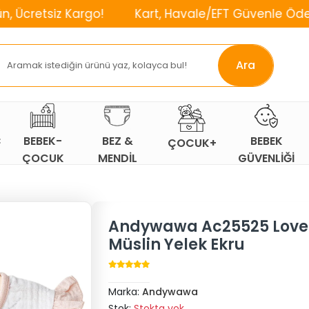
 Kargo!
Kart, Havale/EFT Güvenle Öde!
⌛2. 
Ara
Ç
BEBEK-
BEZ &
BEBEK
ÇOCUK+
ÇOCUK
MENDİL
GÜVENLİĞİ
ODASI
Andywawa Ac25525 Love
Müslin Yelek Ekru
Marka:
Andywawa
Stok:
Stokta yok