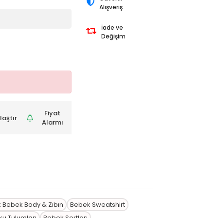
Alışveriş
İade ve
Değişim
Fiyat
laştır
Alarmı
k Bebek Body & Zıbın
Bebek Sweatshirt
u Tulumları
Bebek Şortları