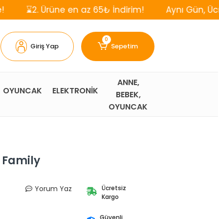
Ürüne en az 65₺ İndirim!
Aynı Gün, Ücretsiz Karg
0
Giriş Yap
Sepetim
ANNE,
OYUNCAK
ELEKTRONİK
BEBEK,
OYUNCAK
 Family
Yorum Yaz
Ücretsiz
Kargo
Güvenli