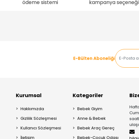
ödeme sistemi
kampanya seçeneği
E-Bülten Aboneliği
Kurumsal
Kategoriler
Biz
Hafta
Hakkımızda
Bebek Giyim
Cuma
Gizlilik Sözleşmesi
Anne & Bebek
saat
ulaşa
Kullanıcı Sözleşmesi
Bebek Araç Gereç
İletişim
Bebek-Çocuk Odası
bilg