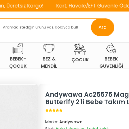
Kargo!
Kart, Havale/EFT Güvenle Öde!
⌛2. Ü
Ara
Ç
BEBEK-
BEZ &
BEBEK
ÇOCUK
ÇOCUK
MENDİL
GÜVENLİĞİ
ODASI
Andywawa Ac25575 Mag
Butterlfy 2'li Bebe Takım L
Marka:
Andywawa
Stok:
Hızla tükeniyor, 1 adet kaldı.