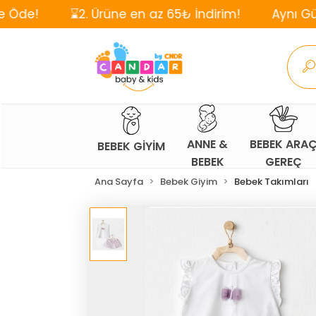
⌛2. Ürüne en az 65₺ İndirim!
Aynı Gün, Ücretsiz 
ANNE &
BEBEK ARA
BEBEK GİYİM
BEBEK
GEREÇ
Ana Sayfa
Bebek Giyim
Bebek Takımları