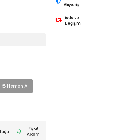
Alışveriş
İade ve
Değişim
Hemen Al
Fiyat
laştır
Alarmı