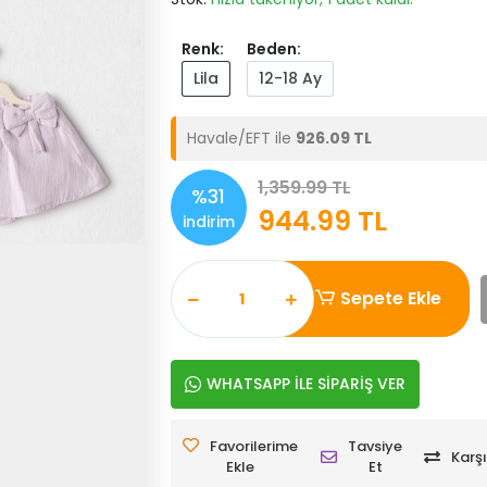
Renk:
Beden:
Lila
12-18 Ay
Havale/EFT ile
926.09 TL
1,359.99 TL
%31
944.99 TL
indirim
Sepete Ekle
WHATSAPP İLE SİPARİŞ VER
Favorilerime
Tavsiye
Karşı
Ekle
Et