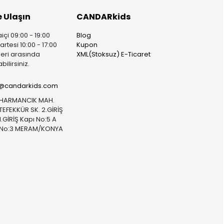
e Ulaşın
CANDARkids
içi 09:00 - 19:00
Blog
rtesi 10:00 - 17:00
Kupon
leri arasında
XML(Stoksuz) E-Ticaret
bilirsiniz.
i@candarkids.com
HARMANCIK MAH.
TEFEKKÜR SK. 2.GİRİŞ
1.GİRİŞ Kapı No:5 A
No:3 MERAM/KONYA