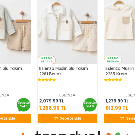
KARGO
KARGO
BEDAVA
BEDAVA
n 3lü Takım
Eslenza Müslin 3lü Takım
Eslenza Müslin 
2281 Beyaz
2283 Krem
LENZA
ESLENZA
ESLE
6.99 TL
1,256.99 TL
812.9
2,079.99 TL
1,279.99 TL
Sepette
Sepette
%40
%40
L
1,256.99 TL
812.99 TL
ete Ekle
Sepete Ekle
Sepe
ete Ekle
Sepete Ekle
Sepe