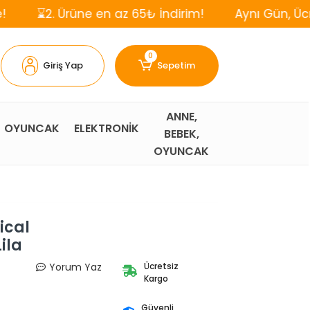
rüne en az 65₺ İndirim!
Aynı Gün, Ücretsiz Kargo
0
Giriş Yap
Sepetim
ANNE,
OYUNCAK
ELEKTRONİK
BEBEK,
OYUNCAK
ical
ila
Yorum Yaz
Ücretsiz
Kargo
Güvenli