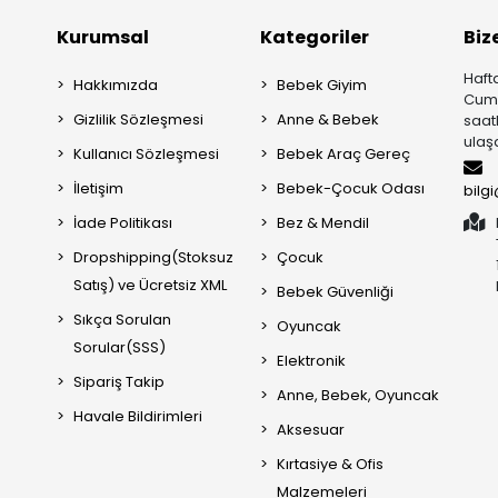
Kurumsal
Kategoriler
Biz
Hafta
Hakkımızda
Bebek Giyim
Cuma
Gizlilik Sözleşmesi
Anne & Bebek
saat
ulaşa
Kullanıcı Sözleşmesi
Bebek Araç Gereç
İletişim
Bebek-Çocuk Odası
bilg
İade Politikası
Bez & Mendil
Dropshipping(Stoksuz
Çocuk
Satış) ve Ücretsiz XML
Bebek Güvenliği
Sıkça Sorulan
Oyuncak
Sorular(SSS)
Elektronik
Sipariş Takip
Anne, Bebek, Oyuncak
Havale Bildirimleri
Aksesuar
Kırtasiye & Ofis
Malzemeleri