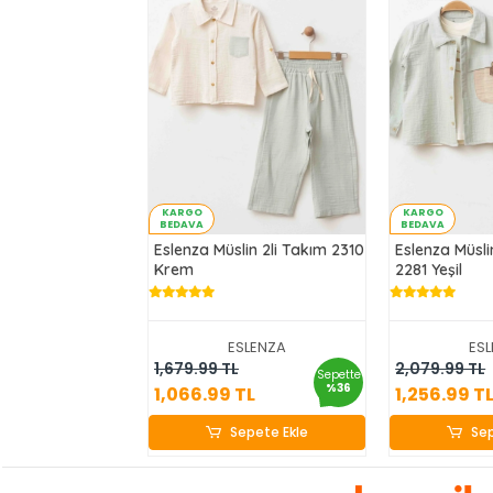
KARGO
KARGO
BEDAVA
BEDAVA
Eslenza Müslin 2li Takım 2310
Eslenza Müsli
Krem
2281 Yeşil
ESLENZA
ES
1,066.99 TL
1,25
1,679.99 TL
2,079.99 TL
Sepette
%36
1,066.99 TL
1,256.99 T
Sepete Ekle
Sep
Sepete Ekle
Sep