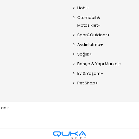
Hobi+
Otomobil &
Motosiklet+
Spor&Outdoor+
Aydınlatma+
Sağlık+
Bahçe & Yapı Market+
Ev & Yaşam+
Pet Shop+
tadır.