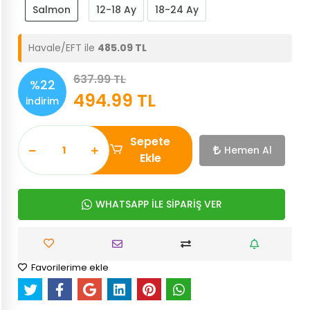
Salmon
12-18 Ay
18-24 Ay
Havale/EFT ile
485.09 TL
637.99 TL
%22
494.99 TL
indirim
Sepete
Hemen Al
Ekle
WHATSAPP İLE SİPARİŞ VER
Favorilerime ekle