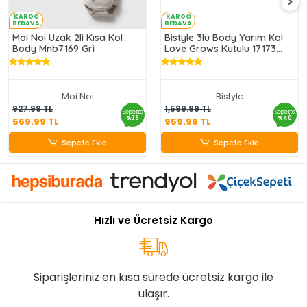
KARGO
KARGO
BEDAVA
BEDAVA
Moi Noi Uzak 2li Kısa Kol
Bistyle 3lü Body Yarım Kol
Body Mnb7169 Gri
Love Grows Kutulu 17173
Ekru
Moi Noi
Bistyle
569.99 TL
959.99 TL
927.99 TL
1,599.99 TL
Sepette
Sepette
%39
%40
569.99 TL
959.99 TL
Sepete Ekle
Sepete Ekle
Sepete Ekle
Sepete Ekle
Hızlı ve Ücretsiz Kargo
Siparişleriniz en kısa sürede ücretsiz kargo ile
ulaşır.