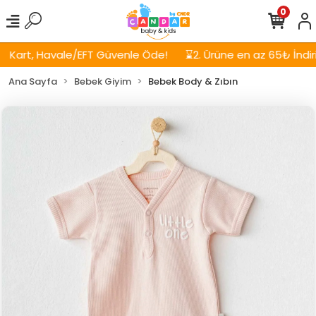
0
Kart, Havale/EFT Güvenle Öde!
⌛2. Ürüne en az 65₺ İndirim!
Ana Sayfa
Bebek Giyim
Bebek Body & Zıbın