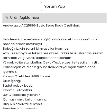
Yorum Yap
Ürün Açıklaması
Andywawa AC25896 Basic Bebe Body Özellikleri;
Ürünlerimiz bebeğinizin sağlığı düşünülerek birinci sınıf ham
maddelerden üretilmiştir.
Bebeğiniz için zararlı kimyasallar içermez.
Azo-Free boya ve Nikel-Free aksesuarları ile uluslararası üretim
teknikleri ve güvenlik standartlarına sahiptir.
Yüksek kalite standartları Oeko-Tex belgesi ile tescillenmiştir.
Kanserojen ve alerjik gibi hastalıklara yol açan formaldehit
içermez.
Kumaş Özellikleri: %100 Pamuk.
Ürün İçeriği:
1 adet bebek body.
Yıkama Talimatları:
30°C sıcaklıkta yıkayınız.
Çamaşır suyu kullanmayınız.
Düşük sıcaklıkta ütüleyniz.
Baskıları ütülemeyiniz.