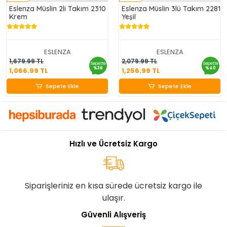
Eslenza Müslin 2li Takım 2310
Eslenza Müslin 3lü Takım 2281
Krem
Yeşil
ESLENZA
ESLENZA
1,066.99 TL
1,256.99 TL
1,679.99 TL
2,079.99 TL
Sepette
Sepette
%36
%40
1,066.99 TL
1,256.99 TL
Sepete Ekle
Sepete Ekle
Sepete Ekle
Sepete Ekle
Hızlı ve Ücretsiz Kargo
Siparişleriniz en kısa sürede ücretsiz kargo ile
ulaşır.
Güvenli Alışveriş