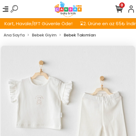
0
Kart, Havale/EFT Güvenle Öde!
⌛2. Ürüne en az 65₺ İndirim
Ana Sayfa
Bebek Giyim
Bebek Takımları