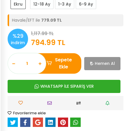
Ekru
12-18 Ay
1-3 Ay
6-9 Ay
Havale/EFT ile
779.09 TL
1,117.99 TL
%29
794.99 TL
indirim
Sepete
Hemen Al
Ekle
WHATSAPP İLE SİPARİŞ VER
Favorilerime ekle