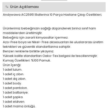
Ürün Açıklaması
Andywawa AC25951 Ballerina 10 Parça Hastane Çıkışı Özellikleri;
Ürünlerimiz bebeğinizin sağlığı düşünülerek birinci sınıf ham
maddelerden üretilmiştir.
Bebeğiniz için zararlı kimyasallar içermez.
Azo-Free boya ve Nikel- Free aksesuarları ile uluslararası üretim
teknikleri ve güvenlik standartlarına sahiptir.
Benzer renklerle birlikte yıkayınız.
Yüksek kalite standartları Oeko-Tex belgesi ile tescillenmiştir.
Kumaş Özellikleri: %100 Pamuk.
Ürün İçeriği:
1 adet tulum.
1 adet iç zıbın.
1 adet dış zıbın.
1 adet body.
1 adet pantolon.
1 adet battaniye.
1 adet şapka.
1 adet eldiven.
1 adet mama önlüğü.