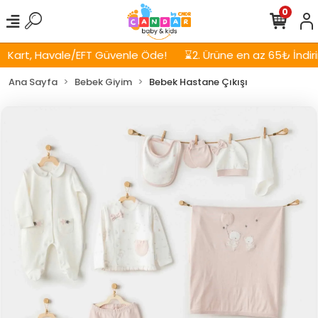
0
Kart, Havale/EFT Güvenle Öde!
⌛2. Ürüne en az 65₺ İndirim
Ana Sayfa
Bebek Giyim
Bebek Hastane Çıkışı