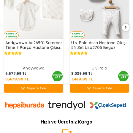
KARGO
KARGO
BEDAVA
BEDAVA
Andywawa Ac26501 Summer
U.s. Polo Assn Hastane Çıkışı
Time 7 Parça Hastane Çıkışı
5’li Set Usb2705 Beyaz
Ekru
Andywawa
U.S.Polo
3,479.99 TL
1,419.99 TL
5,677.99 TL
3,039.99 TL
Sepette
Sepette
%39
%53
3,479.99 TL
1,419.99 TL
Sepete Ekle
Sepete Ekle
Sepete Ekle
Sepete Ekle
Hızlı ve Ücretsiz Kargo