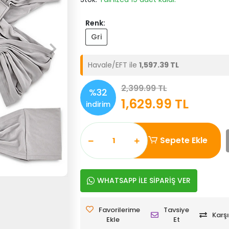
Renk:
Gri
Havale/EFT ile
1,597.39 TL
2,399.99 TL
%32
1,629.99 TL
indirim
Sepete Ekle
WHATSAPP İLE SİPARİŞ VER
Favorilerime
Tavsiye
Karşı
Ekle
Et