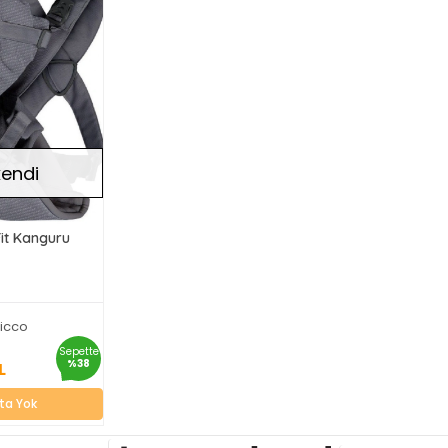
endi
Fit Kanguru
icco
4.99 TL
Sepette
%38
L
okta Yok
ta Yok