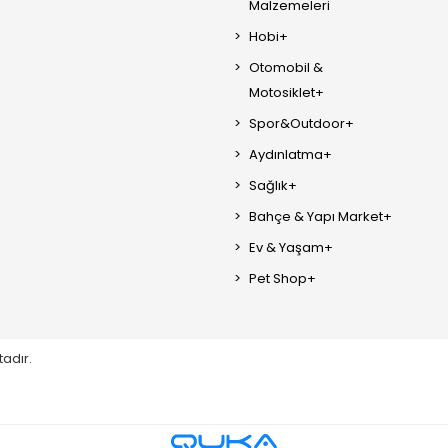
Malzemeleri
Hobi+
Otomobil &
Motosiklet+
Spor&Outdoor+
Aydınlatma+
Sağlık+
Bahçe & Yapı Market+
Ev & Yaşam+
Pet Shop+
tadır.