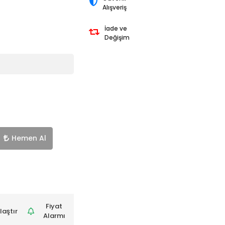
Alışveriş
İade ve
Değişim
Hemen Al
Fiyat
laştır
Alarmı