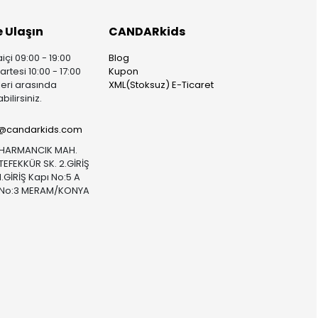
e Ulaşın
CANDARkids
içi 09:00 - 19:00
Blog
rtesi 10:00 - 17:00
Kupon
leri arasında
XML(Stoksuz) E-Ticaret
bilirsiniz.
i@candarkids.com
HARMANCIK MAH.
TEFEKKÜR SK. 2.GİRİŞ
1.GİRİŞ Kapı No:5 A
No:3 MERAM/KONYA