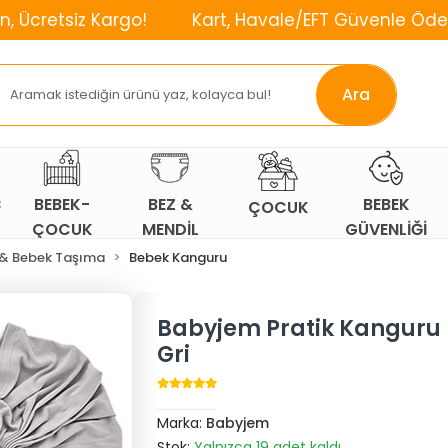
Kargo!
Kart, Havale/EFT Güvenle Öde!
⌛2. Ü
Ara
Ç
BEBEK-
BEZ &
BEBEK
ÇOCUK
ÇOCUK
MENDİL
GÜVENLİĞİ
ODASI
 & Bebek Taşıma
Bebek Kanguru
Babyjem Pratik Kanguru 
Gri
Marka:
Babyjem
Stok:
Yalnızca 19 adet kaldı.