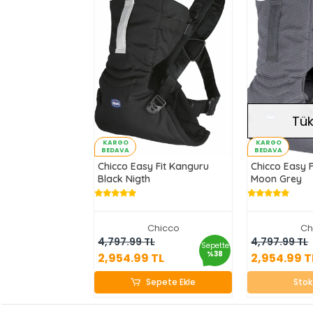
Tük
KARGO
KARGO
BEDAVA
BEDAVA
Chicco Easy Fit Kanguru
Chicco Easy 
Black Nigth
Moon Grey
Chicco
Ch
2,954.99 TL
2,95
4,797.99 TL
4,797.99 TL
Sepette
%38
2,954.99 TL
2,954.99 T
Sepete Ekle
St
Sepete Ekle
Stok