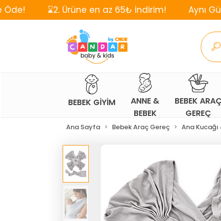
⌛2. Ürüne en az 65₺ İndirim!
Aynı Gün, Ücretsiz 
ANNE &
BEBEK ARA
BEBEK GİYİM
BEBEK
GEREÇ
Ana Sayfa
Bebek Araç Gereç
Ana Kucağı