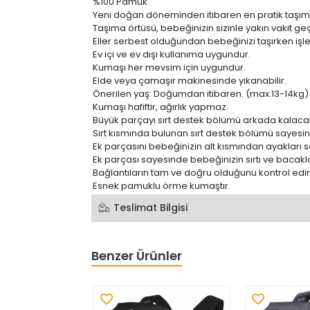
%100 Pamuk.
Yeni doğan döneminden itibaren en pratik taşım
Taşıma örtüsü, bebeğinizin sizinle yakın vakit ge
Eller serbest olduğundan bebeğinizi taşırken işleri
Ev içi ve ev dışı kullanıma uygundur.
Kumaşı her mevsim için uygundur.
Elde veya çamaşır makinesinde yıkanabilir.
Önerilen yaş: Doğumdan itibaren. (max.13-14kg)
Kumaşı hafiftir, ağırlık yapmaz.
Büyük parçayı sırt destek bölümü arkada kalacak ş
Sırt kısmında bulunan sırt destek bölümü sayesinde
Ek parçasını bebeğinizin alt kısmından ayakları 
Ek parçası sayesinde bebeğinizin sırtı ve bacakla
Bağlantıların tam ve doğru olduğunu kontrol edin
Esnek pamuklu örme kumaştır.
Teslimat Bilgisi
Benzer Ürünler