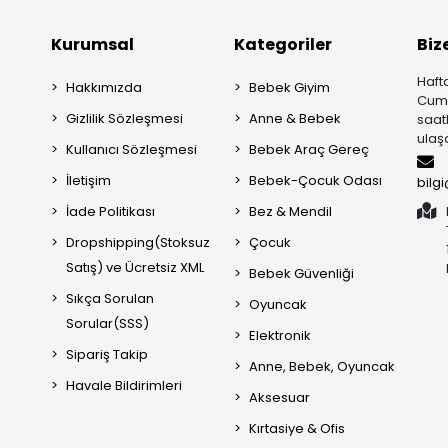
Kurumsal
Kategoriler
Biz
Hafta
Hakkımızda
Bebek Giyim
Cuma
Gizlilik Sözleşmesi
Anne & Bebek
saat
ulaşa
Kullanıcı Sözleşmesi
Bebek Araç Gereç
İletişim
Bebek-Çocuk Odası
bilg
İade Politikası
Bez & Mendil
Dropshipping(Stoksuz
Çocuk
Satış) ve Ücretsiz XML
Bebek Güvenliği
Sıkça Sorulan
Oyuncak
Sorular(SSS)
Elektronik
Sipariş Takip
Anne, Bebek, Oyuncak
Havale Bildirimleri
Aksesuar
Kırtasiye & Ofis