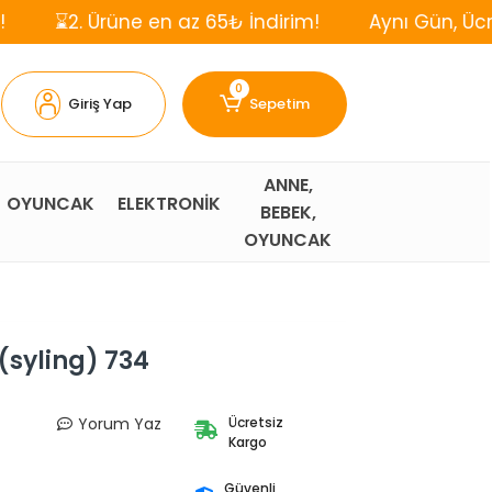
rüne en az 65₺ İndirim!
Aynı Gün, Ücretsiz Kargo
0
Giriş Yap
Sepetim
ANNE,
OYUNCAK
ELEKTRONİK
BEBEK,
OYUNCAK
(syling) 734
Yorum Yaz
Ücretsiz
Kargo
Güvenli