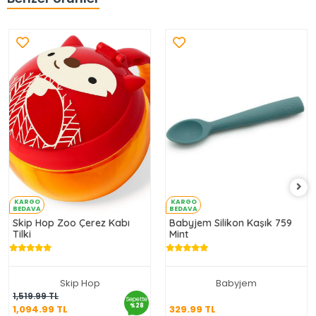
KARGO
KARGO
BEDAVA
BEDAVA
Skip Hop Zoo Çerez Kabı
Babyjem Silikon Kaşık 759
Tilki
Mint
Skip Hop
Babyjem
1,094.99 TL
329.99 TL
1,519.99 TL
Sepette
%28
1,094.99 TL
329.99 TL
Sepete Ekle
Sepete Ekle