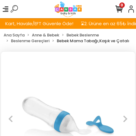
0
Kart, Havale/EFT Güvenle Öde!
⌛2. Ürüne en az 65₺ İndiri
Ana Sayfa
Anne & Bebek
Bebek Beslenme
Beslenme Gereçleri
Bebek Mama Tabağı,Kaşık ve Çatalı