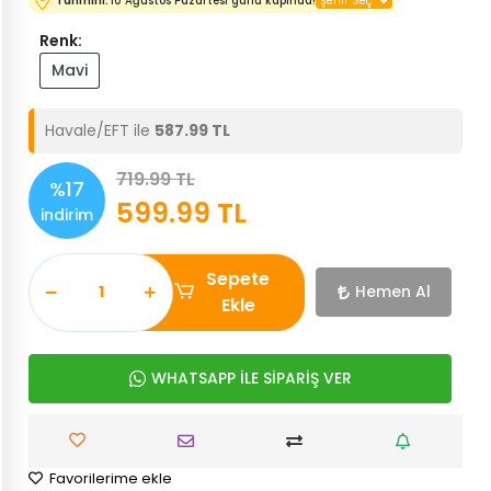
Tahmini:
10 Ağustos Pazartesi günü kapında!
Renk:
Mavi
Havale/EFT ile
587.99 TL
719.99 TL
%17
599.99 TL
indirim
Sepete
Hemen Al
Ekle
WHATSAPP İLE SİPARİŞ VER
Favorilerime ekle