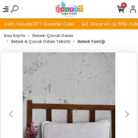
0
Kart, Havale/EFT Güvenle Öde!
⌛2. Ürüne en az 65₺ İndirim
Ana Sayfa
Bebek-Çocuk Odası
Bebek & Çocuk Odası Tekstili
Bebek Yastığı