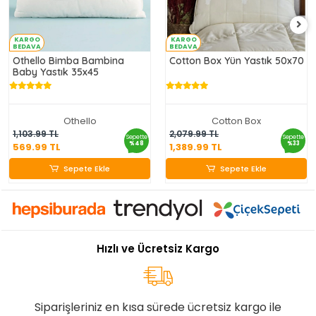
KARGO
KARGO
BEDAVA
BEDAVA
Othello Bimba Bambina
Cotton Box Yün Yastık 50x70
Baby Yastık 35x45
Othello
Cotton Box
569.99 TL
1,389.99 TL
1,103.99 TL
2,079.99 TL
Sepette
Sepette
%48
%33
569.99 TL
1,389.99 TL
Sepete Ekle
Sepete Ekle
Sepete Ekle
Sepete Ekle
Hızlı ve Ücretsiz Kargo
Siparişleriniz en kısa sürede ücretsiz kargo ile