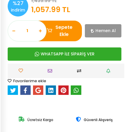
1,439.99 TL
%27
1,057.99 TL
indirim
Sepete
Hemen Al
Ekle
WHATSAPP İLE SİPARİŞ VER
Favorilerime ekle
Ücretsiz Kargo
Güvenli Alışveriş