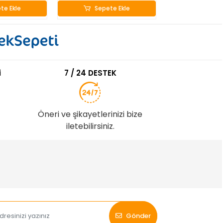
te Ekle
Sepete Ekle
Sepete
i
7 / 24 DESTEK
Öneri ve şikayetlerinizi bize
iletebilirsiniz.
Gönder