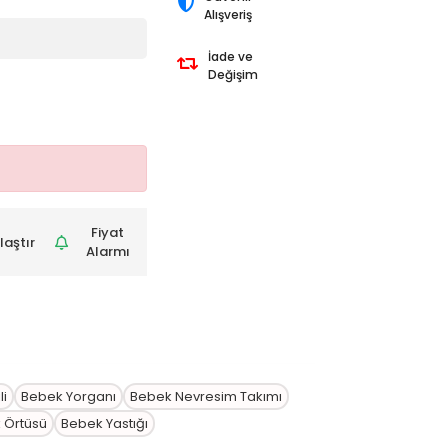
Alışveriş
İade ve
Değişim
Fiyat
laştır
Alarmı
li
Bebek Yorganı
Bebek Nevresim Takımı
k Örtüsü
Bebek Yastığı