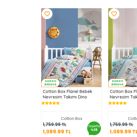
KARGO
KARGO
BEDAVA
BEDAVA
Cotton Box Flanel Bebek
Cotton Box F
Nevresim Takımı Dino
Nevresim Tak
Cotton Box
Cott
1,089.99 TL
1,08
1,759.99 TL
1,759.99 TL
Sepette
%38
1,089.99 TL
1,089.99 T
Sepete Ekle
Sep