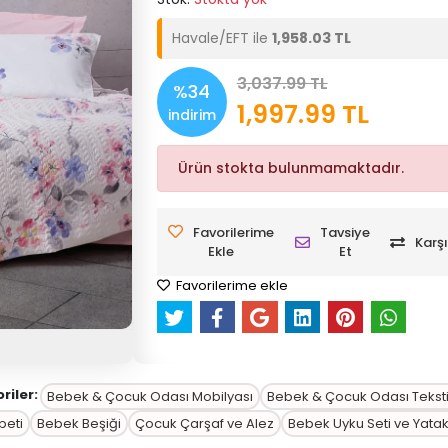
Havale/EFT ile
1,958.03 TL
3,037.99 TL
%34
1,997.99 TL
indirim
Ürün stokta bulunmamaktadır.
Favorilerime
Tavsiye
Karşı
Ekle
Et
Favorilerime ekle
riler:
Bebek & Çocuk Odası Mobilyası
Bebek & Çocuk Odası Teksti
peti
Bebek Beşiği
Çocuk Çarşaf ve Alez
Bebek Uyku Seti ve Yata