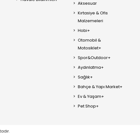
Aksesuar
Kırtasiye & Ofis
Malzemeleri
Hobi+
Otomobil &
Motosiklet+
Spor&Outdoor+
Aydınlatma+
Sağlık+
Bahçe & Yapı Market+
Ev & Yaşam+
Pet Shop+
tadır.