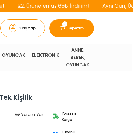
Ürüne en az 65₺ İndirim!
Aynı Gün, Ücretsiz Karg
0
Giriş Yap
Sepetim
ANNE,
OYUNCAK
ELEKTRONİK
BEBEK,
OYUNCAK
ek Kişilik
Yorum Yaz
Ücretsiz
Kargo
Güvenli