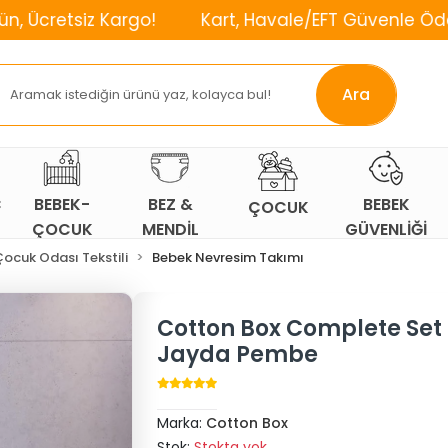
 Kargo!
Kart, Havale/EFT Güvenle Öde!
⌛2. 
Ara
Ç
BEBEK-
BEZ &
BEBEK
ÇOCUK
ÇOCUK
MENDİL
GÜVENLİĞİ
ODASI
ocuk Odası Tekstili
Bebek Nevresim Takımı
Cotton Box Complete Set T
Jayda Pembe
Marka:
Cotton Box
Stok:
Stokta yok