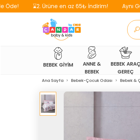
⌛2. Ürüne en az 65₺ İndirim!
Aynı Gün, Ücretsiz
ANNE &
BEBEK ARA
BEBEK GİYİM
BEBEK
GEREÇ
Ana Sayfa
Bebek-Çocuk Odası
Bebek & Ç