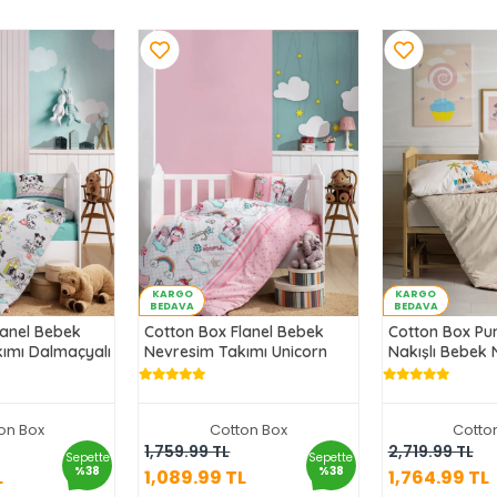
KARGO
KARGO
BEDAVA
BEDAVA
lanel Bebek
Cotton Box Flanel Bebek
Cotton Box Pu
ımı Dalmaçyalı
Nevresim Takımı Unicorn
Nakışlı Bebek
Takımı Kiddo
on Box
Cotton Box
Cotto
9.99 TL
1,089.99 TL
1,764.
1,759.99 TL
2,719.99 TL
Sepette
Sepette
%38
%38
L
1,089.99 TL
1,764.99 TL
ete Ekle
Sepete Ekle
Sepe