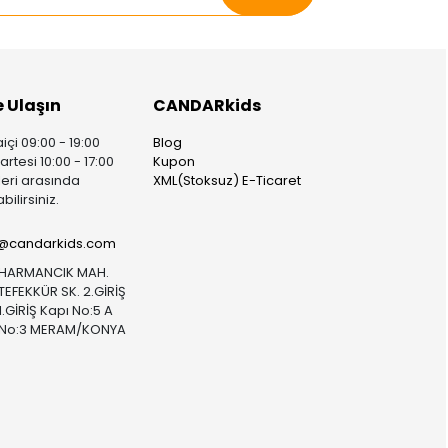
e Ulaşın
CANDARkids
içi 09:00 - 19:00
Blog
rtesi 10:00 - 17:00
Kupon
leri arasında
XML(Stoksuz) E-Ticaret
bilirsiniz.
i@candarkids.com
HARMANCIK MAH.
TEFEKKÜR SK. 2.GİRİŞ
1.GİRİŞ Kapı No:5 A
No:3 MERAM/KONYA