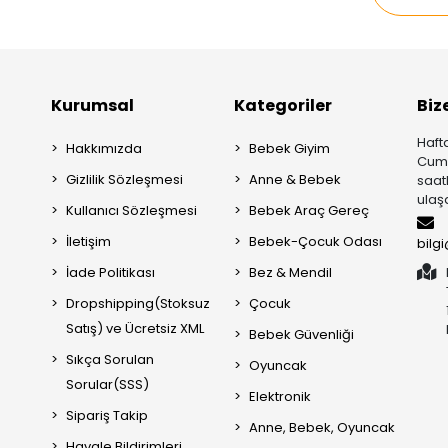
Kurumsal
Kategoriler
Biz
Hafta
Hakkımızda
Bebek Giyim
Cuma
Gizlilik Sözleşmesi
Anne & Bebek
saat
ulaşa
Kullanıcı Sözleşmesi
Bebek Araç Gereç
İletişim
Bebek-Çocuk Odası
bilg
İade Politikası
Bez & Mendil
Dropshipping(Stoksuz
Çocuk
Satış) ve Ücretsiz XML
Bebek Güvenliği
Sıkça Sorulan
Oyuncak
Sorular(SSS)
Elektronik
Sipariş Takip
Anne, Bebek, Oyuncak
Havale Bildirimleri