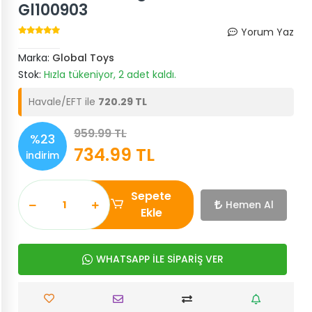
Global Elissa Öğretmen Bebek
Gl100903
Yorum Yaz
Marka:
Global Toys
Stok:
Hızla tükeniyor, 2 adet kaldı.
Havale/EFT ile
720.29 TL
959.99 TL
%23
734.99 TL
indirim
Sepete
Hemen Al
Ekle
WHATSAPP İLE SİPARİŞ VER