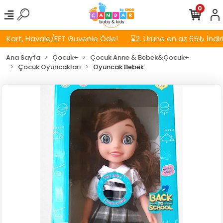
0
art, Havale/EFT Güvenle Öde!
⌛2. Ürüne en az 65₺ İndirim!
Ana Sayfa
Çocuk+
Çocuk Anne & Bebek&Çocuk+
Çocuk Oyuncakları
Oyuncak Bebek