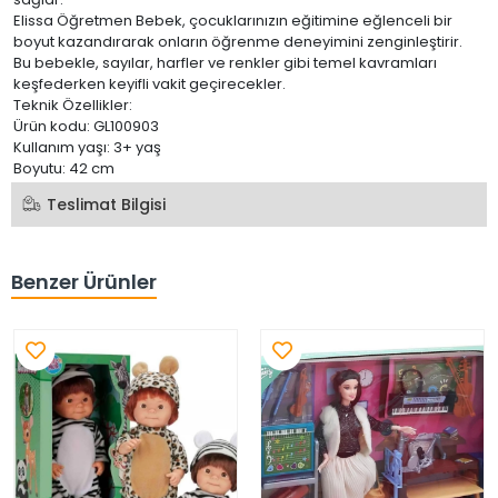
Çocuklarınızın hayal gücünü ve merakını uyandırır, onların
yaratıcılığını teşvik eder.
Çocuklarınızın öğrenme sürecine keyifli bir şekilde katılmalarını
sağlar.
Elissa Öğretmen Bebek, çocuklarınızın eğitimine eğlenceli bir
boyut kazandırarak onların öğrenme deneyimini zenginleştirir.
Bu bebekle, sayılar, harfler ve renkler gibi temel kavramları
keşfederken keyifli vakit geçirecekler.
Teknik Özellikler:
Ürün kodu: GL100903
Kullanım yaşı: 3+ yaş
Boyutu: 42 cm
Teslimat Bilgisi
Benzer Ürünler