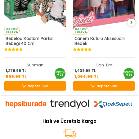
KARGO
KARGO
BEDAVA
BEDAVA
Bebelou Kostüm Partisi
Canem Kutulu Aksesuarlı
Bebeği 40 Cm
Bebek
Sunman
Can-Em
959.99 TL
1,064.99 TL
1,279.99 TL
1,439.99 TL
Sepette
Sepette
%25
%26
959.99 TL
1,064.99 TL
Sepete Ekle
Sepete Ekle
Sepete Ekle
Sepete Ekle