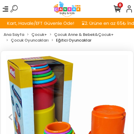
0
Kart, Havale/EFT Güvenle Öde!
⌛2. Ürüne en az 65₺ İndiri
Ana Sayfa
Çocuk+
Çocuk Anne & Bebek&Çocuk+
Çocuk Oyuncakları
Eğitici Oyuncaklar