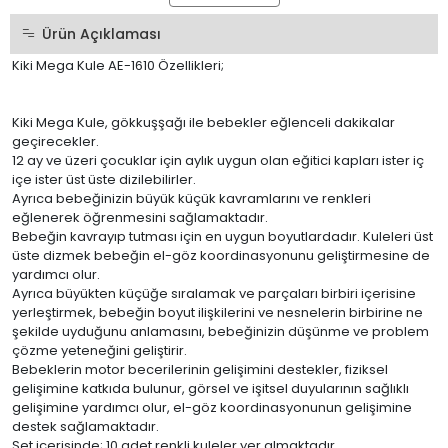
Ürün Açıklaması
Kiki Mega Kule AE-1610 Özellikleri;
Kiki Mega Kule, gökkuşşağı ile bebekler eğlenceli dakikalar
geçirecekler.
12 ay ve üzeri çocuklar için aylık uygun olan eğitici kapları ister iç
içe ister üst üste dizilebilirler.
Ayrıca bebeğinizin büyük küçük kavramlarını ve renkleri
eğlenerek öğrenmesini sağlamaktadır.
Bebeğin kavrayıp tutması için en uygun boyutlardadır. Kuleleri üst
üste dizmek bebeğin el-göz koordinasyonunu geliştirmesine de
yardımcı olur.
Ayrıca büyükten küçüğe sıralamak ve parçaları birbiri içerisine
yerleştirmek, bebeğin boyut ilişkilerini ve nesnelerin birbirine ne
şekilde uyduğunu anlamasını, bebeğinizin düşünme ve problem
çözme yeteneğini geliştirir.
Bebeklerin motor becerilerinin gelişimini destekler, fiziksel
gelişimine katkıda bulunur, görsel ve işitsel duyularının sağlıklı
gelişimine yardımcı olur, el-göz koordinasyonunun gelişimine
destek sağlamaktadır.
Set içerisinde; 10 adet renkli kuleler yer almaktadır.