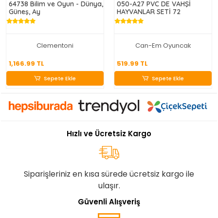
64738 Bilim ve Oyun - Dünya,
050-A27 PVC DE VAHŞİ
Güneş, Ay
HAYVANLAR SETİ 72
Clementoni
Can-Em Oyuncak
1,166.99 TL
519.99 TL
1,166.99 TL
519.99 TL
Sepete Ekle
Sepete Ekle
Sepete Ekle
Sepete Ekle
Hızlı ve Ücretsiz Kargo
Siparişleriniz en kısa sürede ücretsiz kargo ile
ulaşır.
Güvenli Alışveriş