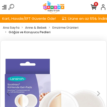
0
art, Havale/EFT Güvenle Öde!
⌛2. Ürüne en az 65₺ İndirim!
Ana Sayfa
Anne & Bebek
Emzirme Ürünleri
Göğüs ve Koruyucu Pedleri