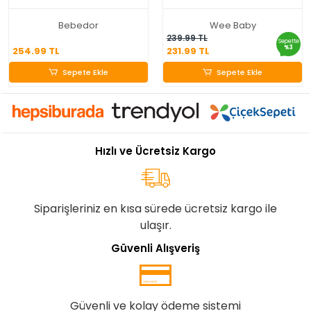
Bebedor
Wee Baby
254.99 TL
231.99 TL
239.99 TL
Sepette
%3
254.99 TL
231.99 TL
Sepete Ekle
Sepete Ekle
Sepete Ekle
Sepete Ekle
Hızlı ve Ücretsiz Kargo
Siparişleriniz en kısa sürede ücretsiz kargo ile
ulaşır.
Güvenli Alışveriş
Güvenli ve kolay ödeme sistemi