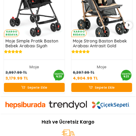
KARGO
KARGO
BEDAVA
BEDAVA
Moje Simple Pratik Baston
Moje Strong Baston Bebek
Bebek Arabası Siyah
Arabası Antrasit Gold
Moje
Moje
3,179.99 TL
4,904.99 TL
3,997.99 TL
6,397.99 TL
Sepette
Sepette
%20
%23
3,179.99 TL
4,904.99 TL
Sepete Ekle
Sepete Ekle
Sepete Ekle
Sepete Ekle
Hızlı ve Ücretsiz Kargo