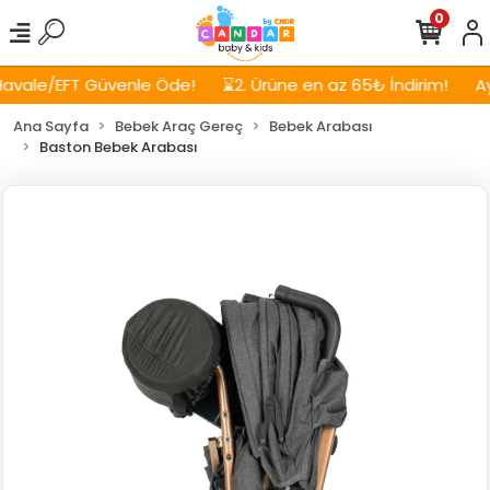
0
avale/EFT Güvenle Öde!
⌛2. Ürüne en az 65₺ İndirim!
Ayn
Ana Sayfa
Bebek Araç Gereç
Bebek Arabası
Baston Bebek Arabası