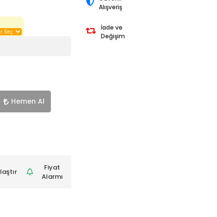
Alışveriş
İade ve
Değişim
Hemen Al
Fiyat
laştır
Alarmı