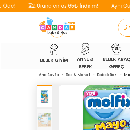
⌛2. Ürüne en az 65₺ İndirim!
Aynı Gün, Ücrets
ANNE &
BEBEK ARA
BEBEK GİYİM
BEBEK
GEREÇ
Ana Sayfa
Bez & Mendil
Bebek Bezi
Ma