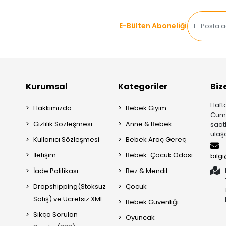
E-Bülten Aboneliği
Kurumsal
Kategoriler
Biz
Hafta
Hakkımızda
Bebek Giyim
Cuma
Gizlilik Sözleşmesi
Anne & Bebek
saat
ulaşa
Kullanıcı Sözleşmesi
Bebek Araç Gereç
İletişim
Bebek-Çocuk Odası
bilg
İade Politikası
Bez & Mendil
Dropshipping(Stoksuz
Çocuk
Satış) ve Ücretsiz XML
Bebek Güvenliği
Sıkça Sorulan
Oyuncak