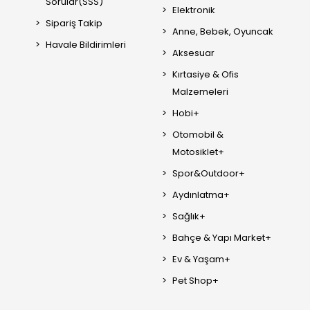
Sorular(SSS)
Elektronik
Sipariş Takip
Anne, Bebek, Oyuncak
Havale Bildirimleri
Aksesuar
Kırtasiye & Ofis
Malzemeleri
Hobi+
Otomobil &
Motosiklet+
Spor&Outdoor+
Aydınlatma+
Sağlık+
Bahçe & Yapı Market+
Ev & Yaşam+
Pet Shop+