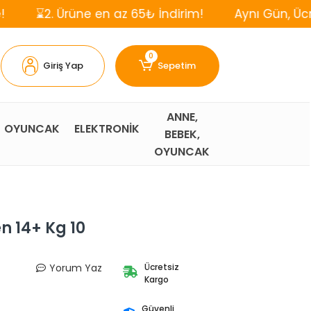
. Ürüne en az 65₺ İndirim!
Aynı Gün, Ücretsiz Ka
0
Giriş Yap
Sepetim
ANNE,
OYUNCAK
ELEKTRONİK
BEBEK,
OYUNCAK
n 14+ Kg 10
Yorum Yaz
Ücretsiz
Kargo
Güvenli