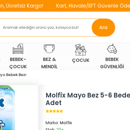
iz Kargo!
Kart, Havale/EFT Güvenle Öde!
⌛2
Ara
Ç
BEBEK-
BEZ &
BEBEK
ÇOCUK
ÇOCUK
MENDİL
GÜVENLİĞİ
ODASI
yo Bebek Bezi
Molfix Mayo Bez 5-6 Bede
Adet
Marka:
Molfix
Stok:
20+