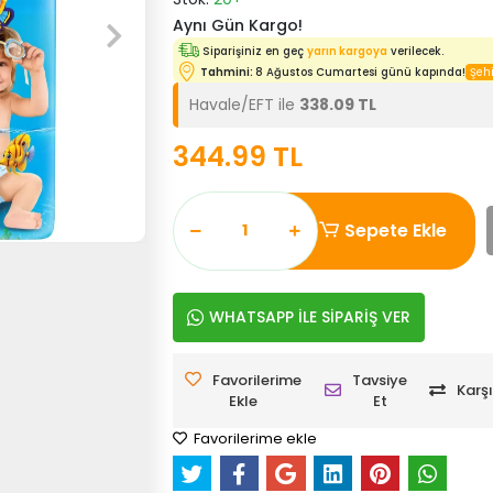
Aynı Gün Kargo!
Siparişiniz en geç
yarın kargoya
verilecek.
Tahmini:
8 Ağustos Cumartesi günü kapında!
Havale/EFT ile
338.09 TL
344.99 TL
Sepete Ekle
WHATSAPP İLE SİPARİŞ VER
Favorilerime
Tavsiye
Karşı
Ekle
Et
Favorilerime ekle