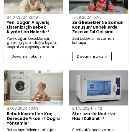
24.07.2024 12:48
17.09.2024 15:50
Yeni doğan Alışveriş
Zeki Bebekler Ne Zaman
Listeniz İçin Bebek
Konuşur? Bebeklerde
Kıyafetleri Nelerdir?
Zeka ve Dil Gelişimi
Yeni doğan bebekler için
Zeki bebekler ne zaman
gerekli giysiler, doğru kıyafet
konuşur
seçimi ve alışveriş zamanı
hakkında kapsamlı bilgiler ve
tavsiyeler.
Devamını oku
Devamını oku
27.08.2024 00:09
24.10.2024 17:42
Bebek Kıyafetleri Kaç
Sterilizatör Nedir ve
Derecede Yıkanır? Doğru
Nasıl Kullanılır?
Yöntemler
Bebek kıyafetlerinin düzgün
Sterilizatör nedir ve nasıl