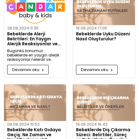
28.09.2024 11:35
16.09.2024 17:06
Bebeklerde Alerji
Bebeklerde Uyku Düzeni
Belirtileri: En Yaygın
Nasıl Oluşturulur?
Alerjik Reaksiyonlar ve
Önlemleri
Bugünkü konumuz
bebeklerde en yaygın alerjik
reaksiyonlar nelerdir ve
alerjiye karşı nasıl önlem
alınabilir? Artık alerjiye karşı
Devamını oku
Devamını oku
daha bilgili olacaksınız!
09.09.2024 10:52
19.09.2024 16:42
Bebeklerde Katı Gıdaya
Bebeklerde Diş Çıkarma
Geçiş: Ne Zaman ve
Süreci: Belirtiler, Süreç