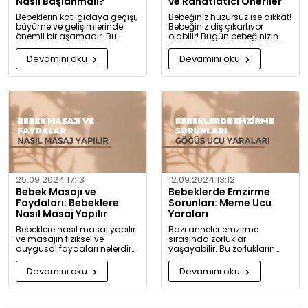
Nasıl Başlanmalı?
ve Rahatlatıcı Öneriler
Bebeklerin katı gıdaya geçişi,
Bebeğiniz huzursuz ise dikkat!
büyüme ve gelişimlerinde
Bebeğiniz diş çıkartıyor
önemli bir aşamadır. Bu
olabilir! Bugün bebeğinizin
konuda bilmeniz gerekenleri
diş çıkarma belirtilerini ve sizi
detaylıca anlattık!
rahatlatacak önerileri
Devamını oku
Devamını oku
paylaşıyoruz.
25.09.2024 17:13
12.09.2024 13:12
Bebek Masajı ve
Bebeklerde Emzirme
Faydaları: Bebeklere
Sorunları: Meme Ucu
Nasıl Masaj Yapılır
Yaraları
Bebeklere nasıl masaj yapılır
Bazı anneler emzirme
ve masajın fiziksel ve
sırasında zorluklar
duygusal faydaları nelerdir?
yaşayabilir. Bu zorlukların
Neden bugüne kadar masaj
başında meme ucu yaraları
yapmadığınıza pişman
ve emzirme sırasında
Devamını oku
Devamını oku
olacaksınız!
hissedilen acı gelir.