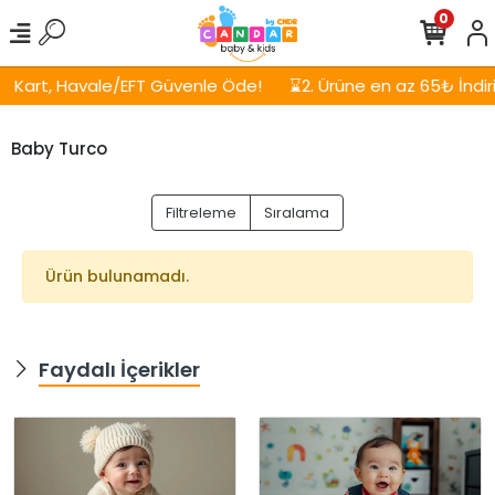
0
Kart, Havale/EFT Güvenle Öde!
⌛2. Ürüne en az 65₺ İndirim
Baby Turco
Filtreleme
Sıralama
Ürün bulunamadı.
Faydalı İçerikler