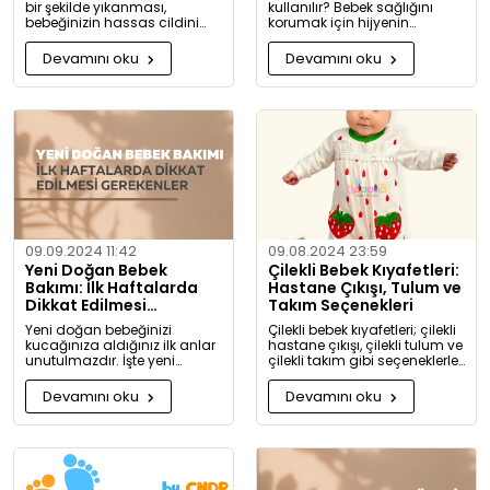
bir şekilde yıkanması,
kullanılır? Bebek sağlığını
bebeğinizin hassas cildini
korumak için hijyenin
korumak için oldukça
önemini keşfedin. Buharlı ve
önemlidir. Bu rehberde, bebek
UV sterilizatörlerle mikroplara
Devamını oku
Devamını oku
giysilerinizi nasıl ve hangi
karşı tam koruma!
koşullarda yıkamanız
gerektiği hakkında detaylı
bilgiler bulacaksınız.
09.09.2024 11:42
09.08.2024 23:59
Yeni Doğan Bebek
Çilekli Bebek Kıyafetleri:
Bakımı: İlk Haftalarda
Hastane Çıkışı, Tulum ve
Dikkat Edilmesi
Takım Seçenekleri
Gerekenler
Yeni doğan bebeğinizi
Çilekli bebek kıyafetleri; çilekli
kucağınıza aldığınız ilk anlar
hastane çıkışı, çilekli tulum ve
unutulmazdır. İşte yeni
çilekli takım gibi seçeneklerle
doğan bebek bakımında
bebeğinize tatlılık katıyor. Kız
dikkat etmeniz gerekenler:
ve erkek bebekler için özel
Devamını oku
Devamını oku
tasarlanmış, organik
pamuktan üretilmiş şık ve
rahat kıyafetleri keşfedin.