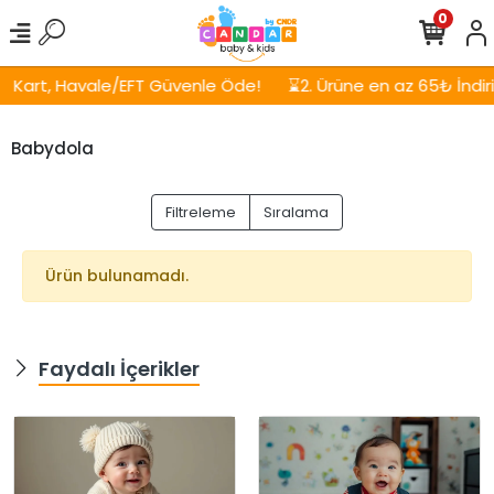
0
Kart, Havale/EFT Güvenle Öde!
⌛2. Ürüne en az 65₺ İndirim
Babydola
Filtreleme
Sıralama
Ürün bulunamadı.
Faydalı İçerikler