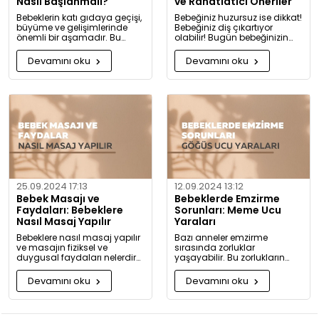
Nasıl Başlanmalı?
ve Rahatlatıcı Öneriler
Bebeklerin katı gıdaya geçişi,
Bebeğiniz huzursuz ise dikkat!
büyüme ve gelişimlerinde
Bebeğiniz diş çıkartıyor
önemli bir aşamadır. Bu
olabilir! Bugün bebeğinizin
konuda bilmeniz gerekenleri
diş çıkarma belirtilerini ve sizi
detaylıca anlattık!
rahatlatacak önerileri
Devamını oku
Devamını oku
paylaşıyoruz.
25.09.2024 17:13
12.09.2024 13:12
Bebek Masajı ve
Bebeklerde Emzirme
Faydaları: Bebeklere
Sorunları: Meme Ucu
Nasıl Masaj Yapılır
Yaraları
Bebeklere nasıl masaj yapılır
Bazı anneler emzirme
ve masajın fiziksel ve
sırasında zorluklar
duygusal faydaları nelerdir?
yaşayabilir. Bu zorlukların
Neden bugüne kadar masaj
başında meme ucu yaraları
yapmadığınıza pişman
ve emzirme sırasında
Devamını oku
Devamını oku
olacaksınız!
hissedilen acı gelir.