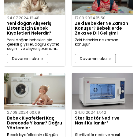
24.07.2024 12:48
17.09.2024 15:50
Yeni doğan Alışveriş
Zeki Bebekler Ne Zaman
Listeniz İçin Bebek
Konuşur? Bebeklerde
Kıyafetleri Nelerdir?
Zeka ve Dil Gelişimi
Yeni doğan bebekler için
Zeki bebekler ne zaman
gerekli giysiler, doğru kıyafet
konuşur
seçimi ve alışveriş zamanı
hakkında kapsamlı bilgiler ve
tavsiyeler.
Devamını oku
Devamını oku
27.08.2024 00:09
24.10.2024 17:42
Bebek Kıyafetleri Kaç
Sterilizatör Nedir ve
Derecede Yıkanır? Doğru
Nasıl Kullanılır?
Yöntemler
Bebek kıyafetlerinin düzgün
Sterilizatör nedir ve nasıl