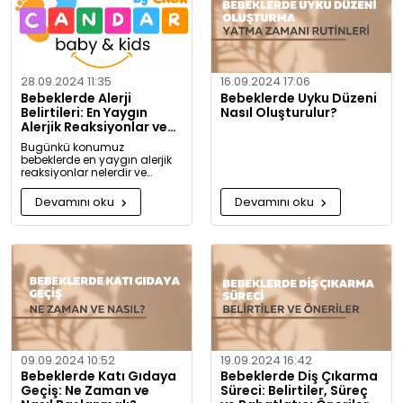
28.09.2024 11:35
16.09.2024 17:06
Bebeklerde Alerji
Bebeklerde Uyku Düzeni
Belirtileri: En Yaygın
Nasıl Oluşturulur?
Alerjik Reaksiyonlar ve
Önlemleri
Bugünkü konumuz
bebeklerde en yaygın alerjik
reaksiyonlar nelerdir ve
alerjiye karşı nasıl önlem
alınabilir? Artık alerjiye karşı
Devamını oku
Devamını oku
daha bilgili olacaksınız!
09.09.2024 10:52
19.09.2024 16:42
Bebeklerde Katı Gıdaya
Bebeklerde Diş Çıkarma
Geçiş: Ne Zaman ve
Süreci: Belirtiler, Süreç