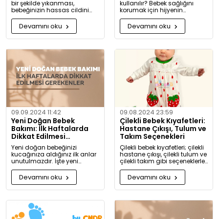
bir şekilde yıkanması,
kullanılır? Bebek sağlığını
bebeğinizin hassas cildini
korumak için hijyenin
korumak için oldukça
önemini keşfedin. Buharlı ve
önemlidir. Bu rehberde, bebek
UV sterilizatörlerle mikroplara
Devamını oku
Devamını oku
giysilerinizi nasıl ve hangi
karşı tam koruma!
koşullarda yıkamanız
gerektiği hakkında detaylı
bilgiler bulacaksınız.
09.09.2024 11:42
09.08.2024 23:59
Yeni Doğan Bebek
Çilekli Bebek Kıyafetleri:
Bakımı: İlk Haftalarda
Hastane Çıkışı, Tulum ve
Dikkat Edilmesi
Takım Seçenekleri
Gerekenler
Yeni doğan bebeğinizi
Çilekli bebek kıyafetleri; çilekli
kucağınıza aldığınız ilk anlar
hastane çıkışı, çilekli tulum ve
unutulmazdır. İşte yeni
çilekli takım gibi seçeneklerle
doğan bebek bakımında
bebeğinize tatlılık katıyor. Kız
dikkat etmeniz gerekenler:
ve erkek bebekler için özel
Devamını oku
Devamını oku
tasarlanmış, organik
pamuktan üretilmiş şık ve
rahat kıyafetleri keşfedin.