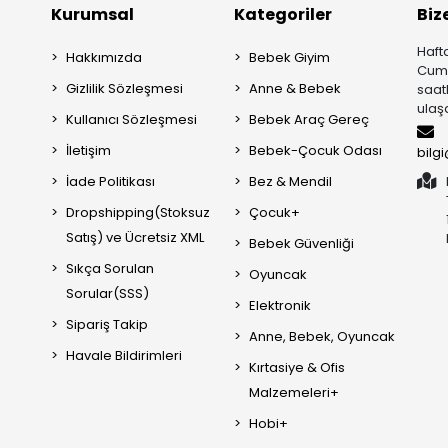
Kurumsal
Kategoriler
Biz
Hafta
Hakkımızda
Bebek Giyim
Cuma
Gizlilik Sözleşmesi
Anne & Bebek
saat
ulaşa
Kullanıcı Sözleşmesi
Bebek Araç Gereç
İletişim
Bebek-Çocuk Odası
bilg
İade Politikası
Bez & Mendil
Dropshipping(Stoksuz
Çocuk+
Satış) ve Ücretsiz XML
Bebek Güvenliği
Sıkça Sorulan
Oyuncak
Sorular(SSS)
Elektronik
Sipariş Takip
Anne, Bebek, Oyuncak
Havale Bildirimleri
Kırtasiye & Ofis
Malzemeleri+
Hobi+