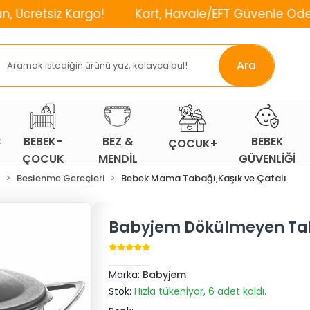
 Kargo!
Kart, Havale/EFT Güvenle Öde!
⌛2. 
Ara
Ç
BEBEK-
BEZ &
BEBEK
ÇOCUK+
ÇOCUK
MENDİL
GÜVENLİĞİ
ODASI
Beslenme Gereçleri
Bebek Mama Tabağı,Kaşık ve Çatalı
Babyjem Dökülmeyen Tab
Marka:
Babyjem
Stok:
Hızla tükeniyor, 6 adet kaldı.