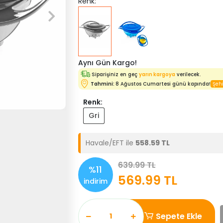
Renk:
Aynı Gün Kargo!
Siparişiniz en geç
yarın kargoya
verilecek.
Tahmini:
8 Ağustos Cumartesi günü kapında!
Renk:
Gri
Havale/EFT ile
558.59 TL
639.99 TL
%11
569.99 TL
indirim
Sepete Ekle