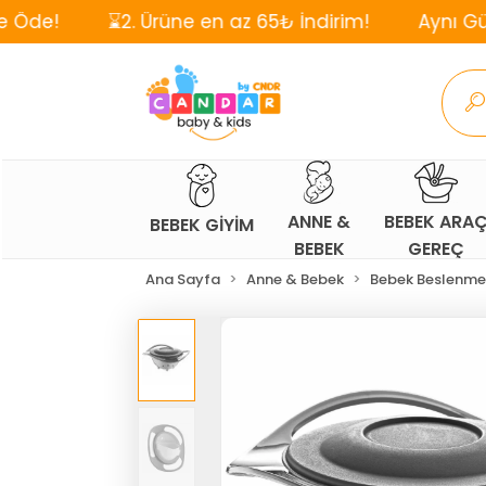
⌛2. Ürüne en az 65₺ İndirim!
Aynı Gün, Ücretsiz
ANNE &
BEBEK ARA
BEBEK GİYİM
BEBEK
GEREÇ
Ana Sayfa
Anne & Bebek
Bebek Beslenme