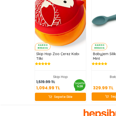
KARGO
KARGO
BEDAVA
BEDAVA
Skip Hop Zoo Çerez Kabı
Babyjem Sili
Tilki
Mint
Skip Hop
Ba
329
1,094.99 TL
1,519.99 TL
Sepette
%28
329.99 TL
1,094.99 TL
Sep
Sepete Ekle
Sep
Sepete Ekle