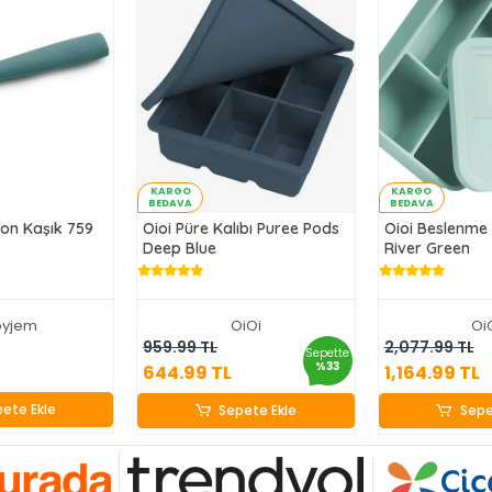
KARGO
KARGO
BEDAVA
BEDAVA
kon Kaşık 759
Oioi Püre Kalıbı Puree Pods
Oioi Beslenme
Deep Blue
River Green
byjem
OiOi
Oi
.99 TL
644.99 TL
1,164.
959.99 TL
2,077.99 TL
Sepette
%33
644.99 TL
1,164.99 TL
ete Ekle
Sepete Ekle
Sepe
ete Ekle
Sepete Ekle
Sepe