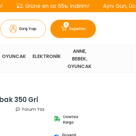
Ürüne en az 65₺ İndirim!
Aynı Gün, Ücretsiz Karg
0
Giriş Yap
Sepetim
ANNE,
OYUNCAK
ELEKTRONİK
BEBEK,
OYUNCAK
ak 350 Gri
Yorum Yaz
Ücretsiz
Kargo
Güvenli