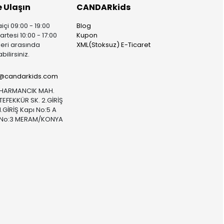
e Ulaşın
CANDARkids
içi 09:00 - 19:00
Blog
rtesi 10:00 - 17:00
Kupon
leri arasında
XML(Stoksuz) E-Ticaret
bilirsiniz.
i@candarkids.com
HARMANCIK MAH.
TEFEKKÜR SK. 2.GİRİŞ
1.GİRİŞ Kapı No:5 A
No:3 MERAM/KONYA