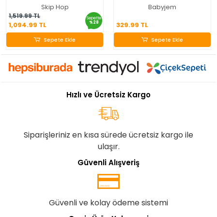
Skip Hop
Babyjem
1,094.99 TL
329.99 TL
1,519.99 TL
Sepette
%28
1,094.99 TL
329.99 TL
Sepete Ekle
Sepete Ekle
Sepete Ekle
Sepete Ekle
Hızlı ve Ücretsiz Kargo
Siparişleriniz en kısa sürede ücretsiz kargo ile
ulaşır.
Güvenli Alışveriş
Güvenli ve kolay ödeme sistemi