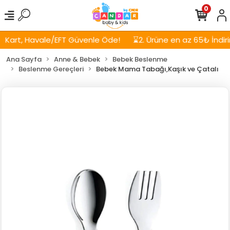
0
art, Havale/EFT Güvenle Öde!
⌛2. Ürüne en az 65₺ İndirim!
Ana Sayfa
Anne & Bebek
Bebek Beslenme
Beslenme Gereçleri
Bebek Mama Tabağı,Kaşık ve Çatalı