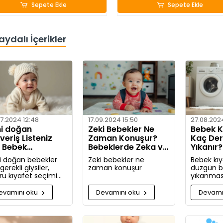
Sepete Ekle
Sepete Ekle
aydalı İçerikler
7.2024 12:48
17.09.2024 15:50
27.08.202
i doğan
Zeki Bebekler Ne
Bebek Kı
şveriş Listeniz
Zaman Konuşur?
Kaç De
n Bebek
Bebeklerde Zeka ve
Yıkanır
afetleri Nelerdir?
Dil Gelişimi
Yöntem
i doğan bebekler
Zeki bebekler ne
Bebek kıy
 gerekli giysiler,
zaman konuşur
düzgün bi
ru kıyafet seçimi
yıkanması
lışveriş zamanı
hassas ci
kında kapsamlı
için oldu
evamını oku
Devamını oku
Devamı
iler ve tavsiyeler.
Bu rehbe
giysilerini
hangi koş