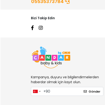
05535373784
Dede
Deerma
Bizi Takip Edin
Defans
Dermokil
Diğer Markalar
Dinamik Oyuncak
Direct Nexus
Dıy Toy
Dolu Oyuncak
Dr Browns
Kampanya, duyuru ve bilgilendirmelerden
haberdar olmak için kayıt olun.
Efe Toys
EMY Grup
Gönder
Engin Oyuncak
Erdem