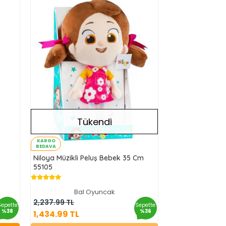
Tükendi
KARGO
BEDAVA
Niloya Müzikli Peluş Bebek 35 Cm
55105
Bal Oyuncak
1,434.99 TL
2,237.99 TL
Sepette
Sepette
%38
%36
1,434.99 TL
Stokta Yok