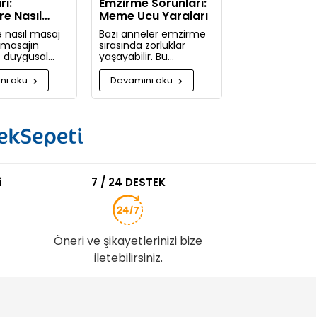
rı:
Emzirme Sorunları:
re Nasıl
Meme Ucu Yaraları
pılır
 nasıl masaj
Bazı anneler emzirme
e masajın
sırasında zorluklar
ve duygusal
yaşayabilir. Bu
 nelerdir?
zorlukların başında
güne kadar
meme ucu yaraları ve
nı oku
Devamını oku
pmadığınıza
emzirme sırasında
acaksınız!
hissedilen acı gelir.
i
7 / 24 DESTEK
Öneri ve şikayetlerinizi bize
iletebilirsiniz.