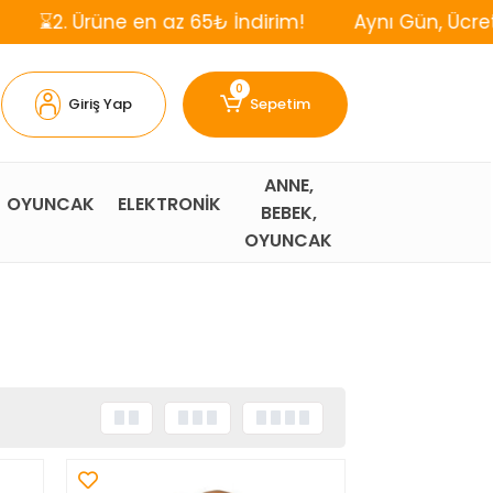
üne en az 65₺ İndirim!
Aynı Gün, Ücretsiz Kargo!
0
Giriş Yap
Sepetim
ANNE,
OYUNCAK
ELEKTRONİK
BEBEK,
OYUNCAK