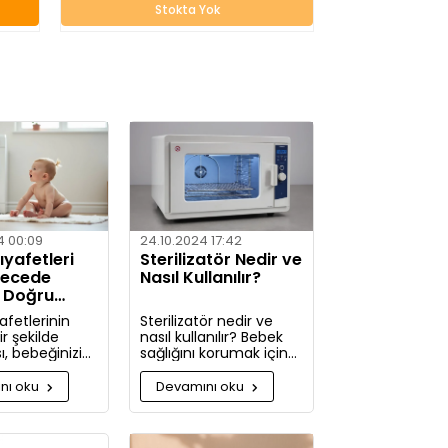
Stokta Yok
4 00:09
24.10.2024 17:42
yafetleri
Sterilizatör Nedir ve
recede
Nasıl Kullanılır?
? Doğru
ler
afetlerinin
Sterilizatör nedir ve
r şekilde
nasıl kullanılır? Bebek
, bebeğinizin
sağlığını korumak için
ldini korumak
hijyenin önemini
kça önemlidir.
keşfedin. Buharlı ve UV
nı oku
Devamını oku
rde, bebek
sterilizatörlerle
zi nasıl ve
mikroplara karşı tam
ullarda
koruma!