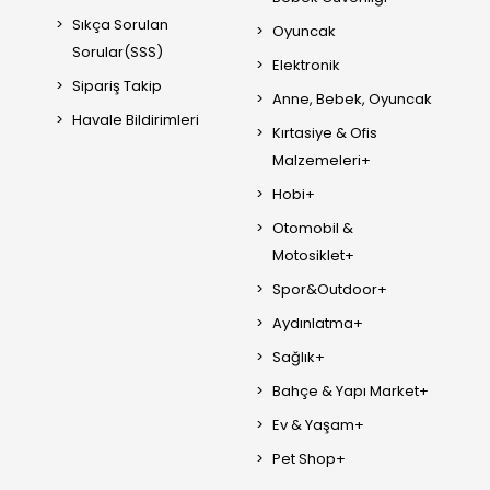
Sıkça Sorulan
Oyuncak
Sorular(SSS)
Elektronik
Sipariş Takip
Anne, Bebek, Oyuncak
Havale Bildirimleri
Kırtasiye & Ofis
Malzemeleri+
Hobi+
Otomobil &
Motosiklet+
Spor&Outdoor+
Aydınlatma+
Sağlık+
Bahçe & Yapı Market+
Ev & Yaşam+
Pet Shop+