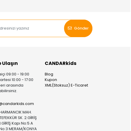
Gönder
e Ulaşın
CANDARkids
içi 09:00 - 19:00
Blog
rtesi 10:00 - 17:00
Kupon
leri arasında
XML(Stoksuz) E-Ticaret
bilirsiniz.
i@candarkids.com
HARMANCIK MAH.
TEFEKKÜR SK. 2.GİRİŞ
1.GİRİŞ Kapı No:5 A
No:3 MERAM/KONYA