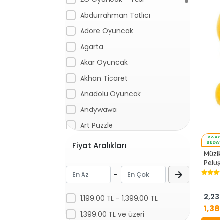
Abdurrahman Tatlıcı
Adore Oyuncak
Agarta
Akar Oyuncak
Akhan Ticaret
Anadolu Oyuncak
Andywawa
Art Puzzle
KAR
Artı
BEDA
Fiyat Aralıkları
Müzi
Aslan
Peluş
Asya Oyuncak
-
Aya Toys
2,23
1,199.00 TL - 1,399.00 TL
Aydede Oyuncak
1,3
1,399.00 TL ve üzeri
Baby Born