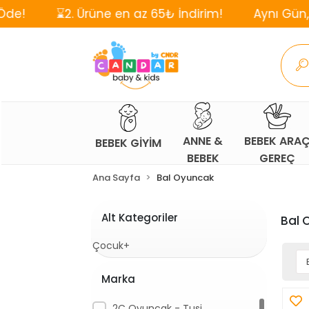
2. Ürüne en az 65₺ İndirim!
Aynı Gün, Ücretsiz K
ANNE &
BEBEK ARA
BEBEK GİYİM
BEBEK
GEREÇ
Ana Sayfa
Bal Oyuncak
Alt Kategoriler
Bal 
Çocuk+
Marka
2C Oyuncak - Tusi