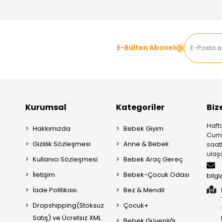
E-Bülten Aboneliği
Kurumsal
Kategoriler
Biz
Hafta
Hakkımızda
Bebek Giyim
Cuma
Gizlilik Sözleşmesi
Anne & Bebek
saat
ulaşa
Kullanıcı Sözleşmesi
Bebek Araç Gereç
İletişim
Bebek-Çocuk Odası
bilg
İade Politikası
Bez & Mendil
Dropshipping(Stoksuz
Çocuk+
Satış) ve Ücretsiz XML
Bebek Güvenliği