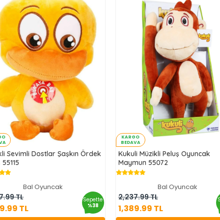
GO
KARGO
VA
BEDAVA
kli Sevimli Dostlar Şaşkın Ördek
Kukuli Müzikli Peluş Oyuncak
 55115
Maymun 55072
Bal Oyuncak
Bal Oyuncak
1,389.99 TL
1,389.99 TL
7.99 TL
2,237.99 TL
Sepette
%38
89.99 TL
1,389.99 TL
Sepete Ekle
Sepete Ekle