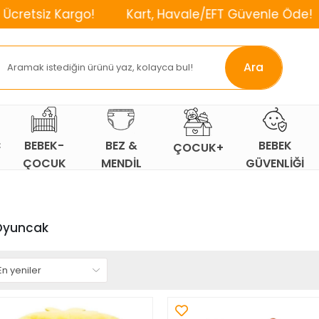
argo!
Kart, Havale/EFT Güvenle Öde!
⌛2. Ür
Ara
Ç
BEBEK-
BEZ &
BEBEK
ÇOCUK+
ÇOCUK
MENDİL
GÜVENLİĞİ
ODASI
Oyuncak