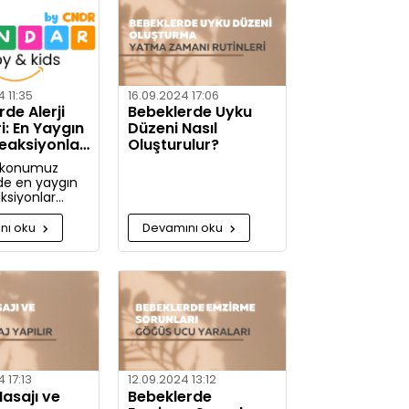
 gerektiği
etaylı bilgiler
nız.
 11:35
16.09.2024 17:06
de Alerji
Bebeklerde Uyku
ri: En Yaygın
Düzeni Nasıl
Reaksiyonlar
Oluşturulur?
mleri
 konumuz
de en yaygın
aksiyonlar
e alerjiye karşı
m alınabilir?
nı oku
Devamını oku
jiye karşı daha
caksınız!
 17:13
12.09.2024 13:12
asajı ve
Bebeklerde