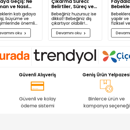
aya Geçiş: Ne
Çıkarma Süreci:
Faydala
an ve Nasıl
Belirtiler, Süreç ve
Bebekle
lanmalı?
Rahatlatıcı Öneriler
Masaj Ya
klerin katı gıdaya
Bebeğiniz huzursuz ise
Bebeklere
işi, büyüme ve
dikkat! Bebeğiniz diş
yapılır v
işimlerinde önemli
çıkartıyor olabilir!
fiziksel 
aşamadır. Bu
Bugün bebeğinizin diş
faydaları
uda bilmeniz
çıkarma belirtilerini ve
Neden bu
evamını oku
Devamını oku
Devamı
kenleri detaylıca
sizi rahatlatacak
masaj ya
ttık!
önerileri paylaşıyoruz.
pişman ol
Güvenli Alışveriş
Geniş Ürün Yelpazes
Güvenli ve kolay
Binlerce ürün ve
ödeme sistemi
kampanya seçeneği