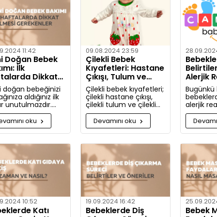
yıkamanız
hakkında d
bulacaksı
9.2024 11:42
09.08.2024 23:59
28.09.2024
i Doğan Bebek
Çilekli Bebek
Bebekler
ımı: İlk
Kıyafetleri: Hastane
Belirtile
talarda Dikkat
Çıkışı, Tulum ve
Alerjik 
lmesi Gerekenler
Takım Seçenekleri
ve Önle
i doğan bebeğinizi
Çilekli bebek kıyafetleri;
Bugünkü
ğınıza aldığınız ilk
çilekli hastane çıkışı,
bebekler
ar unutulmazdır.
çilekli tulum ve çilekli
alerjik re
e yeni doğan bebek
takım gibi seçeneklerle
nelerdir v
ımında dikkat
bebeğinize tatlılık
nasıl önle
evamını oku
Devamını oku
Devamı
eniz gerekenler:
katıyor. Kız ve erkek
Artık aler
bebekler için özel
bilgili ola
tasarlanmış, organik
pamuktan üretilmiş şık
ve rahat kıyafetleri
keşfedin.
9.2024 10:52
19.09.2024 16:42
25.09.2024
eklerde Katı
Bebeklerde Diş
Bebek M