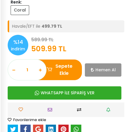
Renk:
Coral
Havale/EFT ile
499.79 TL
589.99 TL
%14
509.99 TL
indirim
Sepete
Hemen Al
Ekle
WHATSAPP İLE SİPARİŞ VER
Favorilerime ekle