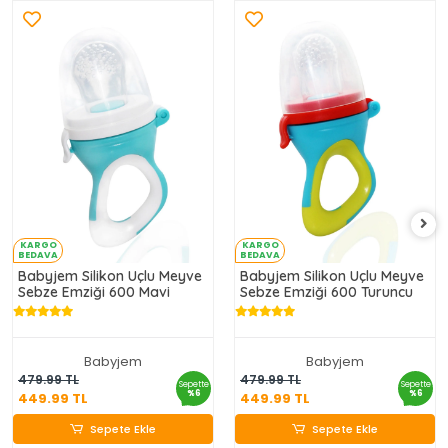
KARGO
KARGO
BEDAVA
BEDAVA
Babyjem Silikon Uçlu Meyve
Babyjem Silikon Uçlu Meyve
Sebze Emziği 600 Mavi
Sebze Emziği 600 Turuncu
Babyjem
Babyjem
449.99 TL
449.99 TL
479.99 TL
479.99 TL
Sepette
Sepette
%6
%6
449.99 TL
449.99 TL
Sepete Ekle
Sepete Ekle
Sepete Ekle
Sepete Ekle