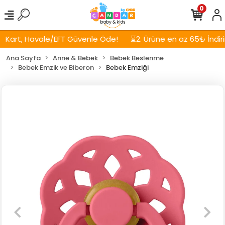
0
art, Havale/EFT Güvenle Öde!
⌛2. Ürüne en az 65₺ İndirim!
Ana Sayfa
Anne & Bebek
Bebek Beslenme
Bebek Emzik ve Biberon
Bebek Emziği