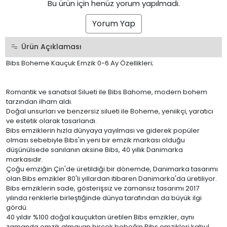
Bu ürün için henüz yorum yapılmadı.
Yorum Yap
Ürün Açıklaması
Bibs Boheme Kauçuk Emzik 0-6 Ay Özellikleri;
Romantik ve sanatsal Silueti ile Bibs Bahome, modern bohem
tarzından ilham aldı.
Doğal unsurları ve benzersiz silueti ile Boheme, yeniikçi, yaratıcı
ve estetik olarak tasarlandı.
Bibs emziklerin hızla dünyaya yayılması ve giderek popüler
olması sebebiyle Bibs'in yeni bir emzik markası olduğu
düşünülsede sanılanın aksine Bibs, 40 yıllık Danimarka
markasıdır.
Çoğu emziğin Çin'de üretildiği bir dönemde, Danimarka tasarımı
olan Bibs emzikler 80'li yıllardan itibaren Danimarka'da üretiliyor.
Bibs emziklerin sade, gösterişsiz ve zamansız tasarımı 2017
yılında renklerle birleştiğinde dünya tarafından da büyük ilgi
gördü.
40 yıldır %100 doğal kauçuktan üretilen Bibs emzikler, aynı
zamanda emzik almayan birçok bebeğin Bibs emzikleri kabul